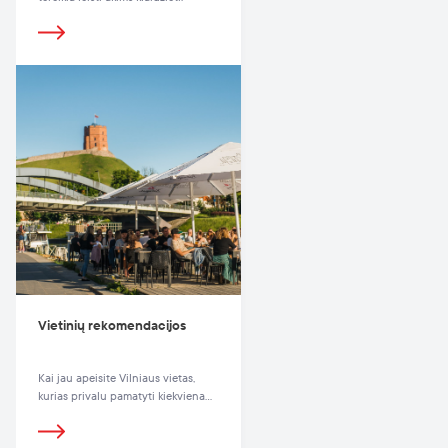
Vietinių rekomendacijos
Kai jau apeisite Vilniaus vietas,
kurias privalu pamatyti kiekvienam
miesto svečiui, skirkite laiko –
dienos ar nakties – patirti