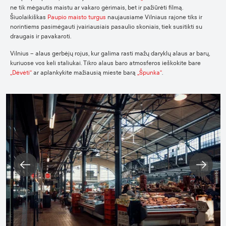
ne tik mėgautis maistu ar vakaro gėrimais, bet ir pažiūrėti filmą.
Šiuolaikiškas
Paupio maisto turgus
naujausiame Vilniaus rajone tiks ir
norintiems pasimėgauti įvairiausiais pasaulio skoniais, tiek susitikti su
draugais ir pavakaroti.
Vilnius – alaus gerbėjų rojus, kur galima rasti mažų daryklų alaus ar barų,
kuriuose vos keli staliukai. Tikro alaus baro atmosferos ieškokite bare
„Dėvėti“
ar aplankykite mažiausią mieste barą
„Špunka“
.