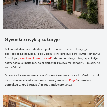
Gyvenkite įvykių sūkuryje
Keliaujant skaičiuoti išlaidas – puikus būdas susirasti draugų, jei
apsistojate hosteliuose. Tačiau pamirškite įprastus perpildytus kambarius.
Apsistoję
„Downtown Forest Hostel“
priartėsite prie gamtos, kepsninėje
patys pasičirškinsite mėsos ar daržovių, klausysitės koncertų ir miegosite
kaip kūdikiai.
O tam, kad apsistotumėte prie Vilniaus katedros su vaizdu į Gedimino pilį,
tikrai nereikia išleisti šimtų eurų – apsigyvenkite
„Pogo“
ir nereikės
permokėti už gražiausius Vilniaus vaizdus pro langą.