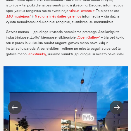
istorijos – tai puiki diena pasisemti žinių ir įkvėpimo. Daugiau informacijos
apie įvairius renginius rasite svetainėje
vilnius-events.lt
. Taip pat sekite
„MO muziejaus“
ir
Nacionalinės dailės galerijos
informaciją – čia dažnai
vyksta nemokamai edukaciniai renginiai, susitikimai su menininkais.
Gatvės menas – įspūdinga ir visada nemokama pramoga. Apsilankykite
industriniuose „Lofto“ kiemuose įsikūrusioje
„Open Gallery“
– čia bet kokiu
oru ir paros laiku laukia nuolat auganti gatvės meno paveikslų ir
instaliacijų paroda. Arba leiskitės į kelionę po miestą pagal jau paruoštą
gatvės meno
lankstinuką
, kuriame surinkti įspūdingiausi miesto paveikslai.