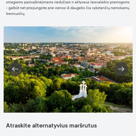
smagiems pasivažinėjimams riedučiais ir aktyvaus laisvalaikio pramogoms
- galbūt net prisijungsite prie vienos iš daugelio čia vykstančių nemokamų
treniruočių.
Atraskite alternatyvius maršrutus