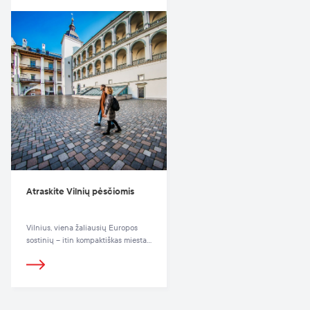
neturistiniam pasibuvimui čia.
Pasijuskite lyg vietinis – drauge su
vietiniais. Pasivaikščiokite po
įkvepiančias ir gražias miesto
erdves, skanaukite maistą vilniečių
pamėgtose vietose, linksminkitės
ten, kur dažniausiai eina linksmintis
vietiniai. Tuomet tikrai pajusite, koks
jaukus yra Vilnius. Štai ką mes
būtinai rekomenduojame nuveikti.
Atraskite Vilnių pėsčiomis
Vilnius, viena žaliausių Europos
sostinių – itin kompaktiškas miestas,
kurį pažinti patogiausia pėsčiomis.