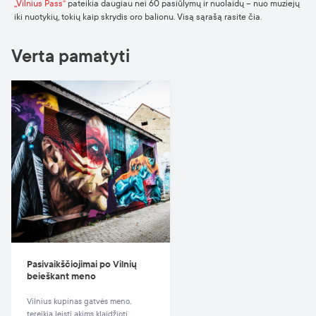
„Vilnius Pass“
pateikia daugiau nei 60 pasiūlymų ir nuolaidų – nuo muziejų
iki nuotykių, tokių kaip skrydis oro balionu. Visą sąrašą rasite čia.
Verta pamatyti
Pasivaikščiojimai po Vilnių
beieškant meno
Vilnius kupinas gatvės meno,
tereikia leisti akims klaidžioti.