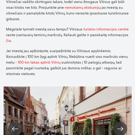
Vilniečiai vaikšto skirtingais takais, todėl vieno žmogaus Vilnius gali būti
visai kitoks nei kito. Prisijunkite prie
nemokamų ekskursijų
po miestą su
vilniečiais ir pamatykite kitokį Vilnių, kurio nerasite įprastuose turistiniuose
giduose.
Mėgstate tyrinėti miestą savu tempu? Vilniaus
turizmo informacijos centre
rasite įvairiausių teminių maršrutų. Keliauti galite ir pasiskaitę informacijos
čia
.
Jei miestą jau apžiūrėjote, susipažinkite su Vilniaus apylinkėmis.
Išsiruoškite į 100 km žygį aplink Vilnių. Nebūtina nueiti viso maršruto vienu
metu -
100 km takas aplink Vilnių
suskirstytas į 10 patogių atkarpų, tad
pasirinkite pagal nuotaiką: galbūt jus domina miškai, o gal - raguvos ar
istorinės vietovės.