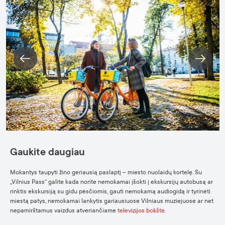
Gaukite daugiau
Mokantys taupyti žino geriausią paslaptį – miesto nuolaidų kortelę. Su
„Vilnius Pass“ galite kada norite nemokamai įšokti į ekskursijų autobusą ar
rinktis ekskursiją su gidu pėsčiomis, gauti nemokamą audiogidą ir tyrinėti
miestą patys, nemokamai lankytis gariausiuose Vilniaus muziejuose ar net
nepamirštamus vaizdus atveriančiame
televizijos bokšte
.