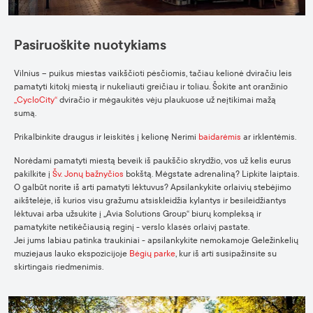
Pasiruoškite nuotykiams
Vilnius – puikus miestas vaikščioti pėsčiomis, tačiau kelionė dviračiu leis
pamatyti kitokį miestą ir nukeliauti greičiau ir toliau. Šokite ant oranžinio
„CycloCity“
dviračio ir mėgaukitės vėju plaukuose už neįtikimai mažą
sumą.
Prikalbinkite draugus ir leiskitės į kelionę Nerimi
baidarėmis
ar irklentėmis.
Norėdami pamatyti miestą beveik iš paukščio skrydžio, vos už kelis eurus
pakilkite į
Šv. Jonų bažnyčios
bokštą. Mėgstate adrenaliną? Lipkite laiptais.
O galbūt norite iš arti pamatyti lėktuvus? Apsilankykite orlaivių stebėjimo
aikštelėje, iš kurios visu gražumu atsiskleidžia kylantys ir besileidžiantys
lėktuvai arba užsukite į „Avia Solutions Group“ biurų kompleksą ir
pamatykite netikėčiausią reginį - verslo klasės orlaivį pastate.
Jei jums labiau patinka traukiniai - apsilankykite nemokamoje Geležinkelių
muziejaus lauko ekspozicijoje
Bėgių parke
, kur iš arti susipažinsite su
skirtingais riedmenimis.