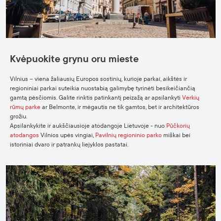
Kvėpuokite grynu oru mieste
Vilnius – viena žaliausių Europos sostinių, kurioje parkai, aikštės ir
regioniniai parkai suteikia nuostabią galimybę tyrinėti besikeičiančią
gamtą pėsčiomis. Galite rinktis patinkantį peizažą ar apsilankyti
Verkių
rūmų parke
ar Belmonte, ir mėgautis ne tik gamtos, bet ir architektūros
grožiu.
Apsilankykite ir aukščiausioje atodangoje Lietuvoje - nuo
Pūčkorių
atodangos
Vilnios upės vingiai,
Pavilnių regioninio parko
miškai bei
istoriniai dvaro ir patrankų liejyklos pastatai.