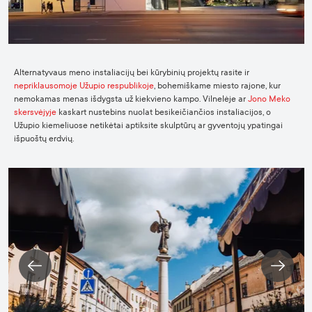
Alternatyvaus meno instaliacijų bei kūrybinių projektų rasite ir
nepriklausomoje Užupio respublikoje
, bohemiškame miesto rajone, kur
nemokamas menas išdygsta už kiekvieno kampo. Vilnelėje ar
Jono Meko
skersvėjyje
kaskart nustebins nuolat besikeičiančios instaliacijos, o
Užupio kiemeliuose netikėtai aptiksite skulptūrų ar gyventojų ypatingai
išpuoštų erdvių.