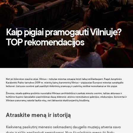
Kaip pigiai pramogauti Vilniuje?
TOP rekomendacijos
Net jei kišenėse siaučia vėjai, Vilnius – tobulas miestas smagiai leisti laiką neišlaidaujant. Pagal Jungtinės
Karalystės Pašto tarnybos 2019 m. miestų kainų barometrą Vilnius – pigiausias Europos miestas savaitgalio
kelionei. Lietuvos sostinė gali pasiūlyti išskirtinių pramogų ir patirčių visiškai nemokamai ar itin pigiai.
Žinoma, visada galima grožėtis nuostabia Vilniaus architektūra ir parkais miesto centre, tačiau aktyvaus ir
kultūros kupino laisvalaikio pasirinkimas daug didesnis: atviros nemokamos galerijos, ekskursijos, koncertai ir
Vilniaus panoramų vaizdai laukia visų, net labiausiai skaičiuojančių biudžetą.
Atraskite meną ir istoriją
Kiekvieną paskutinį mėnesio sekmadienį daugelis muziejų atveria savo
duris ir siūlo apsilankyti nemokamai. Nuo šiuolaikinio meno iki žydų