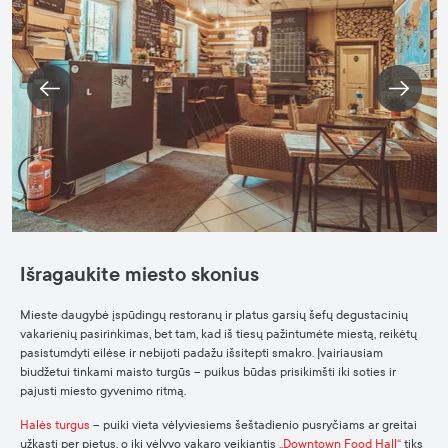
Išragaukite miesto skonius
Mieste daugybė įspūdingų restoranų ir platus garsių šefų degustacinių
vakarienių pasirinkimas, bet tam, kad iš tiesų pažintumėte miestą, reikėtų
pasistumdyti eilėse ir nebijoti padažu išsitepti smakro. Įvairiausiam
biudžetui tinkami maisto turgūs – puikus būdas prisikimšti iki soties ir
pajusti miesto gyvenimo ritmą.
Halės turgus
– puiki vieta vėlyviesiems šeštadienio pusryčiams ar greitai
užkąsti per pietus, o iki vėlyvo vakaro veikiantis
„Downtown Food Hall“
tiks