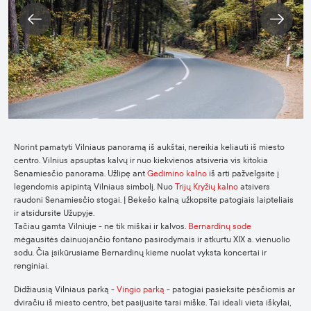
Norint pamatyti Vilniaus panoramą iš aukštai, nereikia keliauti iš miesto
centro. Vilnius apsuptas kalvų ir nuo kiekvienos atsiveria vis kitokia
Senamiesčio panorama. Užlipę ant
Gedimino kalno
iš arti pažvelgsite į
legendomis apipintą Vilniaus simbolį. Nuo
Trijų Kryžių kalno
atsivers
raudoni Senamiesčio stogai. Į Bekešo kalną užkopsite patogiais laipteliais
ir atsidursite Užupyje.
Tačiau gamta Vilniuje - ne tik miškai ir kalvos.
Bernardinų sode
mėgausitės dainuojančio fontano pasirodymais ir atkurtu XIX a. vienuolio
sodu. Čia įsikūrusiame Bernardinų kieme nuolat vyksta koncertai ir
renginiai.
Didžiausią Vilniaus parką -
Vingio parką
- patogiai pasieksite pėsčiomis ar
dviračiu iš miesto centro, bet pasijusite tarsi miške. Tai ideali vieta iškylai,