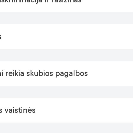
s
i reikia skubios pagalbos
s vaistinės