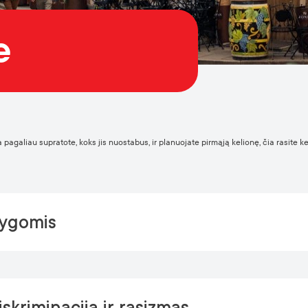
e
 pagaliau supratote, koks jis nuostabus, ir planuojate pirmąją kelionę, čia rasite k
lygomis
skriminacija ir rasizmas