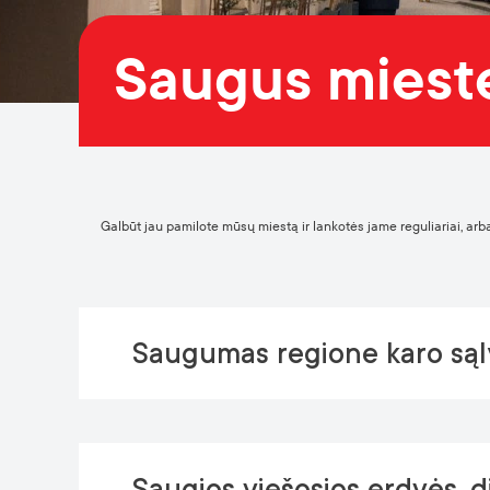
Saugus miest
Galbūt jau pamilote mūsų miestą ir lankotės jame reguliariai, arba
Saugumas regione karo są
Saugios viešosios erdvės, di