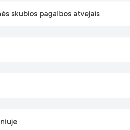
nės skubios pagalbos atvejais
niuje