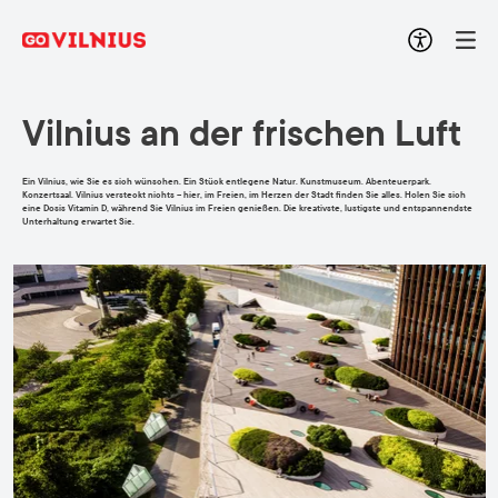
Vilnius an der frischen Luft
Ein Vilnius, wie Sie es sich wünschen. Ein Stück entlegene Natur. Kunstmuseum. Abenteuerpark.
Konzertsaal. Vilnius versteckt nichts – hier, im Freien, im Herzen der Stadt finden Sie alles. Holen Sie sich
eine Dosis Vitamin D, während Sie Vilnius im Freien genießen. Die kreativste, lustigste und entspannendste
Unterhaltung erwartet Sie.