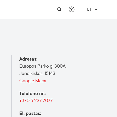
LT
PRAKTINĖ INFORMACIJA
PAGALBA VERSLUI
INTEGRACIJA
PAGALBA IR PARAMA
Atvykimo gidas
Susisiekite
Karjera
Apie mus
Adresas
:
Meet a Local
Renginiai
Lietuvių kalbos reikalavimai
Finansinė pagalba
Europos Parko g. 300A,
Vilnius Pass
Renginiai ir veiklos
Renginio užklausa
Joneikiškės, 15143
Vilniaus žemėlapiai
Google Maps
Publikacijos
Telefono nr.
:
Saugus mieste
+370 5 237 7077
El. paštas
: