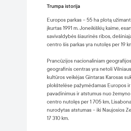
Trumpa istorija
Europos parkas – 55 ha plotą užimant
įkurtas 1991 m. Joneikiškių kaime, esa
savivaldybės šiaurinės ribos, dešinia
centro šis parkas yra nutolęs per 19 k
Prancūzijos nacionaliniam geografijos
geografinis centras yra netoli Vilnia
kultūros veikėjas Gintaras Karosas 
plokštelėse pažymėdamas Europos ir ka
pavadinimus ir atstumus nuo žemyno c
centro nutolęs per 1 705 km, Lisabona 
nurodytas atstumas – iki Naujosios Zel
17 310 km.