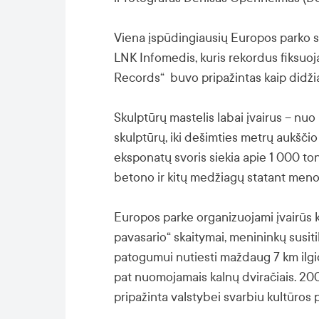
Viena įspūdingiausių Europos parko sk
LNK Infomedis, kuris rekordus fiksuo
Records“ buvo pripažintas kaip didžia
Skulptūrų mastelis labai įvairus – nuo
skulptūrų, iki dešimties metrų aukščio
eksponatų svoris siekia apie 1 000 t
betono ir kitų medžiagų statant meno 
Europos parke organizuojami įvairūs ku
pavasario“ skaitymai, menininkų susiti
patogumui nutiesti maždaug 7 km ilgio 
pat nuomojamais kalnų dviračiais. 20
pripažinta valstybei svarbiu kultūros 