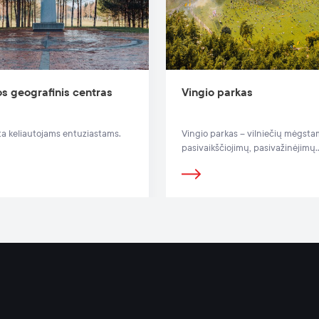
s geografinis centras
Vingio parkas
eta keliautojams entuziastams.
Vingio parkas – vilniečių mėgst
pasivaikščiojimų, pasivažinėjimų
dviračiais ar riedučiais vieta.