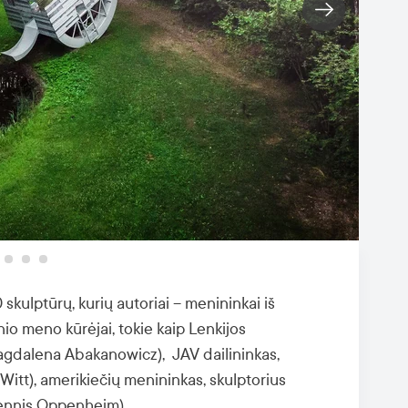
kulptūrų, kurių autoriai – menininkai iš
nio meno kūrėjai, tokie kaip Lenkijos
gdalena Abakanowicz), JAV dailininkas,
eWitt), amerikiečių menininkas, skulptorius
ennis Oppenheim).