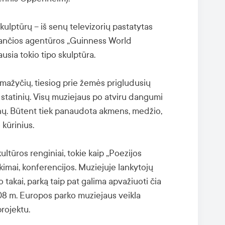
ulptūrų – iš senų televizorių pastatytas
jančios agentūros „Guinness World
usia tokio tipo skulptūra.
 mažyčių, tiesiog prie žemės prigludusių
 statinių. Visų muziejaus po atviru dangumi
onų. Būtent tiek panaudota akmens, medžio,
kūrinius.
ltūros renginiai, tokie kaip „Poezijos
kimai, konferencijos. Muziejuje lankytojų
takai, parką taip pat galima apvažiuoti čia
08 m. Europos parko muziejaus veikla
projektu.