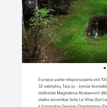
Europos parke eksponuojama virš 100 s
32 valstybių. Tarp jų – žymūs šiuolaiki
dailininkė Magdalena Abakanovič (Ma
dailės teoretikas Solis Le Vitas (Sol L
ir fotografas Denisas Openheimas (D