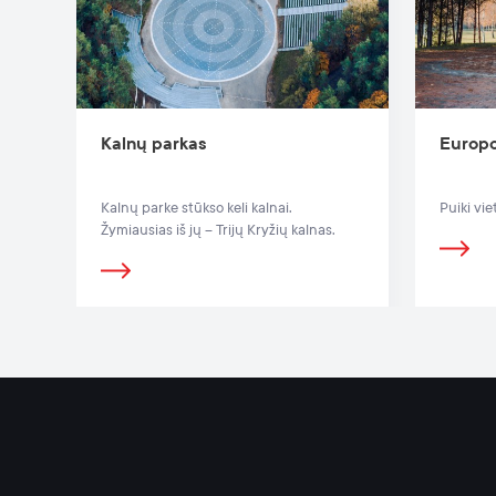
Kalnų parkas
Europo
Kalnų parke stūkso keli kalnai.
Puiki vi
Žymiausias iš jų – Trijų Kryžių kalnas.