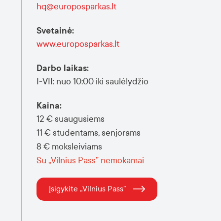
hq@europosparkas.lt
Svetainė
:
www.europosparkas.lt
Darbo laikas
:
I-VII: nuo 10:00 iki saulėlydžio
Kaina
:
12 € suaugusiems
11 € studentams, senjorams
8 € moksleiviams
Su „Vilnius Pass” nemokamai
Įsigykite „Vilnius Pass”