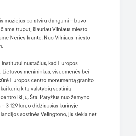
is muziejus po atviru dangumi – buvo
nčiame truputį šiauriau Vilniaus miesto
jame Neries krante. Nuo Vilniaus miesto
m.
 institutui nustačius, kad Europos
us, Lietuvos menininkas, visuomenės bei
sukūrė Europos centro monumentą granito
i kurių kitų valstybių sostinių
entro iki jų. Štai Paryžius nuo žemyno
– 3 129 km, o didžiausias kūrinyje
andijos sostinės Velingtono, jis siekia net