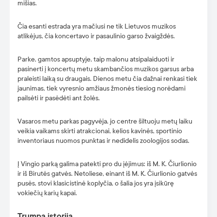
mišias.
Čia esanti estrada yra mačiusi ne tik Lietuvos muzikos
atlikėjus, čia koncertavo ir pasaulinio garso žvaigždės.
Parke, gamtos apsuptyje, taip malonu atsipalaiduoti ir
pasinerti į koncertų metu skambančios muzikos garsus arba
praleisti laiką su draugais. Dienos metu čia dažnai renkasi tiek
jaunimas, tiek vyresnio amžiaus žmonės tiesiog norėdami
pailsėti ir pasėdėti ant žolės.
Vasaros metu parkas pagyvėja, jo centre šiltuoju metų laiku
veikia vaikams skirti atrakcionai, kelios kavinės, sportinio
inventoriaus nuomos punktas ir nedidelis zoologijos sodas.
Į Vingio parką galima patekti pro du įėjimus: iš M. K. Čiurlionio
ir iš Birutės gatvės. Netoliese, einant iš M. K. Čiurlionio gatvės
pusės, stovi klasicistinė koplyčia, o šalia jos yra įsikūrę
vokiečių karių kapai.
Trumpa istorija