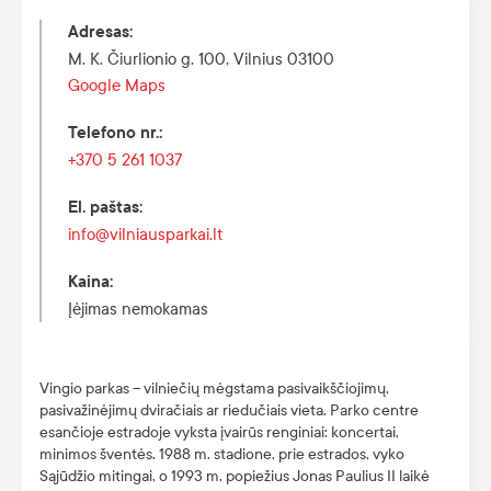
Adresas
:
M. K. Čiurlionio g. 100, Vilnius 03100
Google Maps
Telefono nr.
:
+370 5 261 1037
El. paštas
:
info@vilniausparkai.lt
Kaina
:
Įėjimas nemokamas
Vingio parkas – vilniečių mėgstama pasivaikščiojimų,
pasivažinėjimų dviračiais ar riedučiais vieta. Parko centre
esančioje estradoje vyksta įvairūs renginiai: koncertai,
minimos šventės. 1988 m. stadione, prie estrados, vyko
Sąjūdžio mitingai, o 1993 m. popiežius Jonas Paulius II laikė