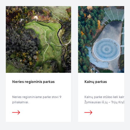
Neries regioninis parkas
Kalnų parkas
Neries regioniniame parke stovi 9
Kalnų parke stūkso keli kalnai.
piliakalniai.
Žymiausias iš jų – Trijų Kryžių
kalnas.