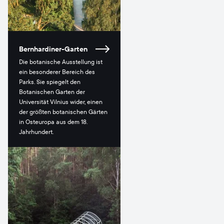
Bernhardiner-Garten
Die botanische Ausstellung ist
ein besonderer Bereich des
Parks. Sie spiegelt den
Botanischen Garten der
Universität Vilnius wider, einen
der größten botanischen Gärten
in Osteuropa aus dem 18.
Jahrhundert.