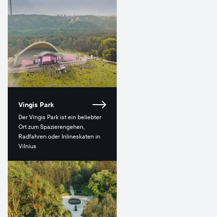
Vingis Park
Der Vingis Park ist ein beliebter
Ort zum Spazierengehen,
Radfahren oder Inlineskaten in
Vilnius