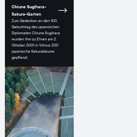
Chiune Sugihara-
Sakura-Garten
Zum Gedenken an den 100.
Geburtstag des japanischen
Diplomaten Chiune Sugihara
wurden ihm zu Ehren am 2.
Oktober 2001 in Vilnius 200
japanische Sakurabäume
gepflanzt.