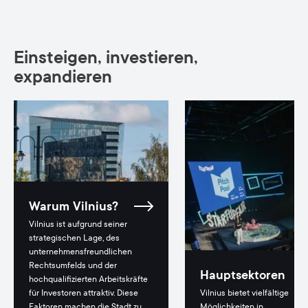
Einsteigen, investieren,
expandieren
Warum Vilnius?
Vilnius ist aufgrund seiner
strategischen Lage, des
unternehmensfreundlichen
Rechtsumfelds und der
Hauptsektoren
hochqualifizierten Arbeitskräfte
für Investoren attraktiv. Diese
Vilnius bietet vielfältige
Faktoren machen die Stadt zu
Möglichkeiten in