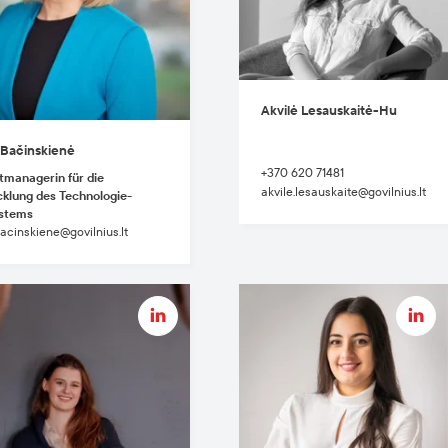
Akvilė Lesauskaitė-Hu
 Bačinskienė
+370 620 71481
tmanagerin für die
akvile.lesauskaite@govilnius.lt
klung des Technologie-
stems
bacinskiene@govilnius.lt