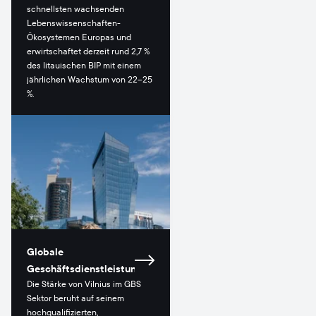
schnellsten wachsenden
Lebenswissenschaften-
Ökosystemen Europas und
erwirtschaftet derzeit rund 2,7 %
des litauischen BIP mit einem
jährlichen Wachstum von 22–25
%.
Globale
Geschäftsdienstleistungen
Die Stärke von Vilnius im GBS
Sektor beruht auf seinem
hochqualifizierten,