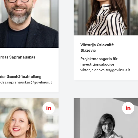
Viktorija Orlovaitė -
Blaževič
rdas Šapranauskas
Projektmanagerin für
Investitionsakquise
viktorija.orlovaite@govilnius.lt
 der Geschäftsabteilung
das.sapranauskas@govilnius.lt