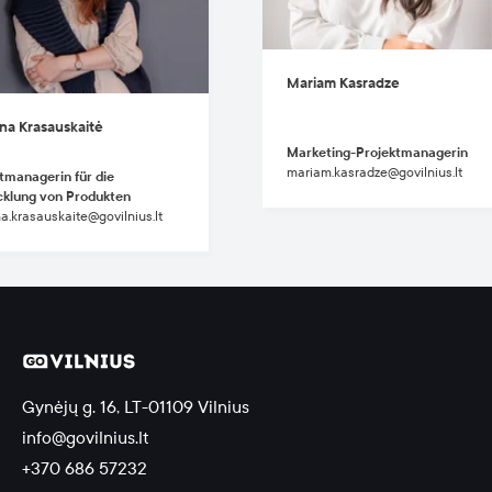
Mariam Kasradze
na Krasauskaitė
Marketing-Projektmanagerin
mariam.kasradze@govilnius.lt
tmanagerin für die
cklung von Produkten
a.krasauskaite@govilnius.lt
Gynėjų g. 16, LT-01109 Vilnius
info@govilnius.lt
+370 686 57232