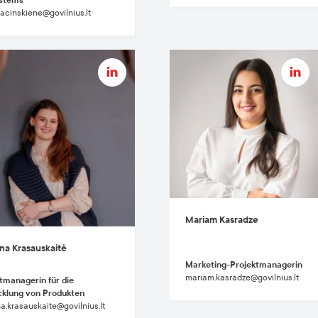
bacinskiene@govilnius.lt
Mariam Kasradze
na Krasauskaitė
Marketing-Projektmanagerin
mariam.kasradze@govilnius.lt
tmanagerin für die
cklung von Produkten
a.krasauskaite@govilnius.lt