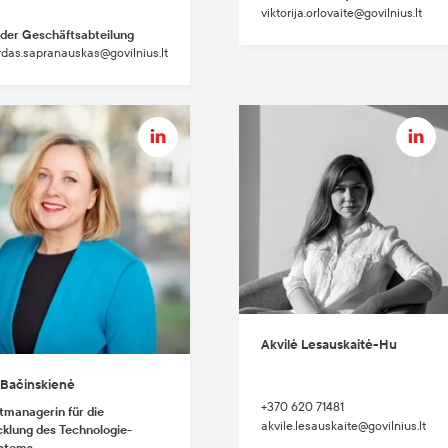
viktorija.orlovaite@govilnius.lt
 der Geschäftsabteilung
das.sapranauskas@govilnius.lt
Akvilė Lesauskaitė-Hu
 Bačinskienė
+370 620 71481
tmanagerin für die
akvile.lesauskaite@govilnius.lt
klung des Technologie-
stems