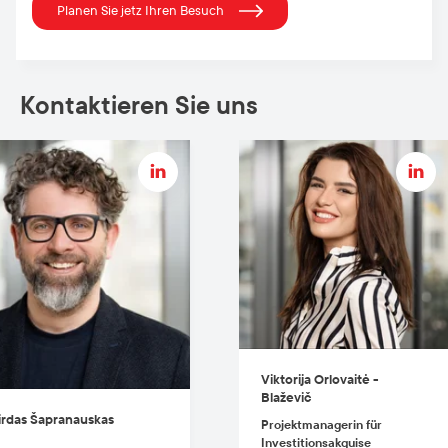
Planen Sie jetz Ihren Besuch
Kontaktieren Sie uns
Viktorija Orlovaitė -
Blaževič
rdas Šapranauskas
Projektmanagerin für
Investitionsakquise