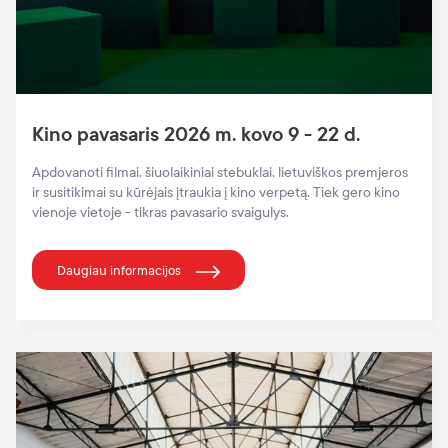
Kino pavasaris 2026 m. kovo 9 - 22 d.
Apdovanoti filmai, šiuolaikiniai stebuklai, lietuviškos premjeros
ir susitikimai su kūrėjais įtraukia į kino verpetą. Tiek gero kino
vienoje vietoje - tikras pavasario svaigulys.
Daugiau informacijos