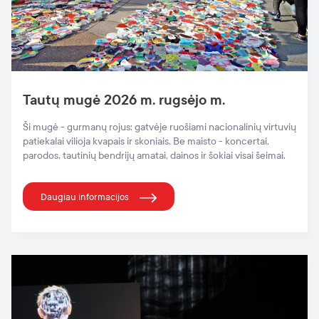
Tautų mugė 2026 m. rugsėjo m.
Ši mugė - gurmanų rojus: gatvėje ruošiami nacionalinių virtuvių
patiekalai vilioja kvapais ir skoniais. Be maisto - koncertai,
parodos, tautinių bendrijų amatai, dainos ir šokiai visai šeimai.
Daugiau informacijos