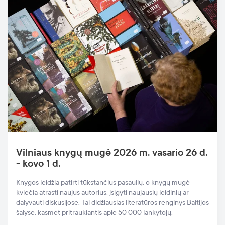
Vilniaus knygų mugė 2026 m. vasario 26 d.
- kovo 1 d.
Knygos leidžia patirti tūkstančius pasaulių, o knygų mugė
kviečia atrasti naujus autorius, įsigyti naujausių leidinių ar
dalyvauti diskusijose. Tai didžiausias literatūros renginys Baltijos
šalyse, kasmet pritraukiantis apie 50 000 lankytojų.