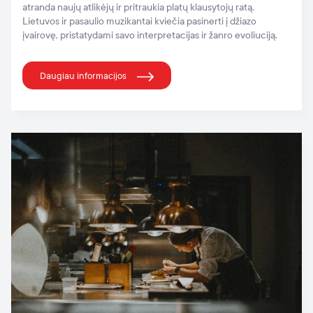
atranda naujų atlikėjų ir pritraukia platų klausytojų ratą.
Lietuvos ir pasaulio muzikantai kviečia pasinerti į džiazo
įvairovę, pristatydami savo interpretacijas ir žanro evoliuciją.
Daugiau informacijos