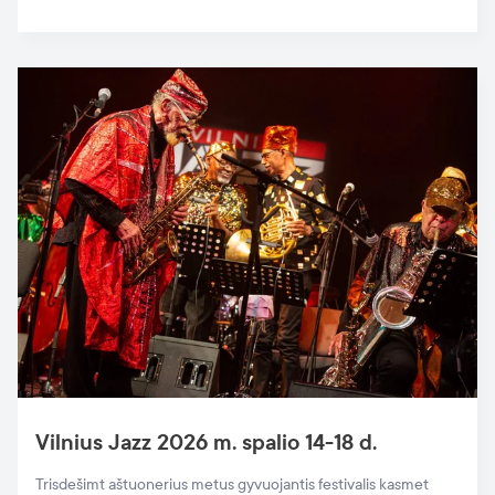
Vilnius Jazz 2026 m. spalio 14-18 d.
Trisdešimt aštuonerius metus gyvuojantis festivalis kasmet