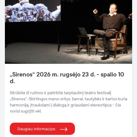
„Sirenos“ 2026 m. rugsėjo 23 d. - spalio 10
d.
Ištrūkite iš rutinos ir patirkite tarptautinį teatro festivalį
„Sirenos“. Skirtingos meno sritys, žanrai, tautybės ir kartos kuria
harmoniją, įtraukdami į dialogą ir griaudami stereotipus - čia
norisi sugrįžti vėl.
Daugiau informacijos