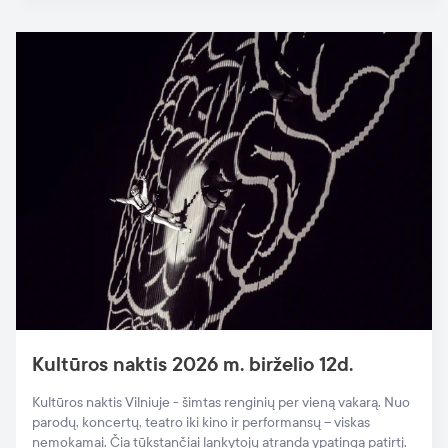
Kultūros naktis 2026 m. birželio 12d.
Kultūros naktis Vilniuje - šimtas renginių per vieną vakarą. Nuo
parodų, koncertų, teatro iki kino ir performansų – viskas
nemokamai. Čia tūkstančiai lankytojų atranda ypatingą patirtį.