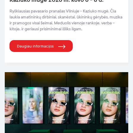
Kaziuko mugė 2026 m. kovo 6 - 8 d.
Ryškiausias pavasario pranašas Vilniuje - Kaziuko mugė. Čia
laukia amatininkų dirbiniai, skanėstai, ūkininkų gėrybės, muzika
ir pramogos visai šeimai. Meduolis vienoje rankoje, verba –
kitoje, ir geriausi prisiminimai išliks ilgam.
Daugiau informacijos