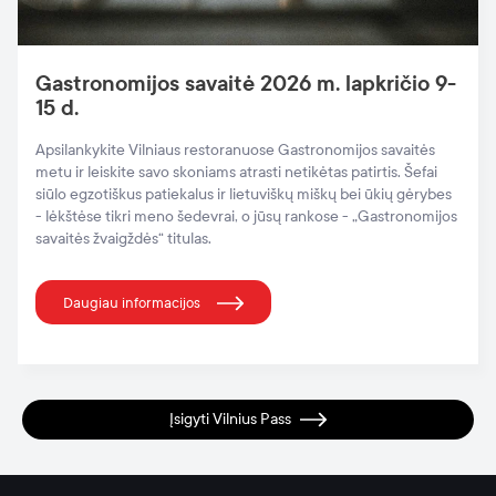
Gastronomijos savaitė 2026 m. lapkričio 9-
15 d.
Apsilankykite Vilniaus restoranuose Gastronomijos savaitės
metu ir leiskite savo skoniams atrasti netikėtas patirtis. Šefai
siūlo egzotiškus patiekalus ir lietuviškų miškų bei ūkių gėrybes
- lėkštėse tikri meno šedevrai, o jūsų rankose - „Gastronomijos
savaitės žvaigždės“ titulas.
Daugiau informacijos
Įsigyti Vilnius Pass