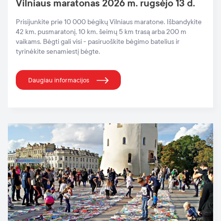
Vilniaus maratonas 2026 m. rugsėjo 13 d.
Prisijunkite prie 10 000 bėgikų Vilniaus maratone. Išbandykite
42 km, pusmaratonį, 10 km, šeimų 5 km trasą arba 200 m
vaikams. Bėgti gali visi - pasiruoškite bėgimo batelius ir
tyrinėkite senamiestį bėgte.
Daugiau informacijos