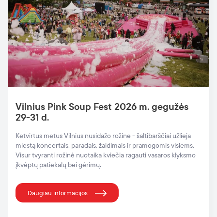
Vilnius Pink Soup Fest 2026 m. gegužės
29-31 d.
Ketvirtus metus Vilnius nusidažo rožine - šaltibarščiai užlieja
miestą koncertais, paradais, žaidimais ir pramogomis visiems.
Visur tvyranti rožinė nuotaika kviečia ragauti vasaros klyksmo
įkvėptų patiekalų bei gėrimų.
Daugiau informacijos