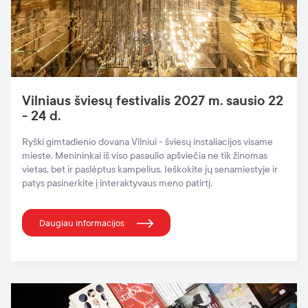
Vilniaus šviesų festivalis 2027 m. sausio 22
- 24 d.
Ryški gimtadienio dovana Vilniui - šviesų instaliacijos visame
mieste. Menininkai iš viso pasaulio apšviečia ne tik žinomas
vietas, bet ir paslėptus kampelius. Ieškokite jų senamiestyje ir
patys pasinerkite į interaktyvaus meno patirtį.
Daugiau informacijos