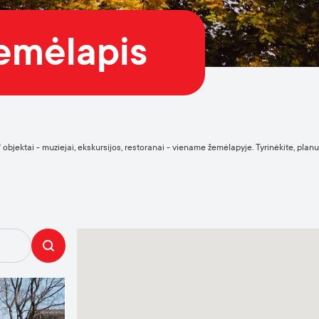
žemėlapis
objektai - muziejai, ekskursijos, restoranai - viename žemėlapyje. Tyrinėkite, planuoki