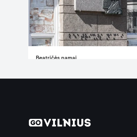
Beatričės namai
A.Vienuolio g. 12
Gauti nuorodas