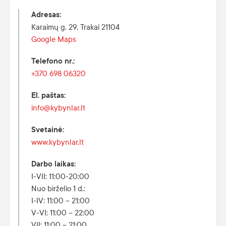
Adresas
:
Karaimų g. 29, Trakai 21104
Google Maps
Telefono nr.
:
+370 698 06320
El. paštas
:
info@kybynlar.lt
Svetainė
:
www.kybynlar.lt
Darbo laikas
:
I-VII: 11:00-20:00
Nuo birželio 1 d.:
I-IV: 11:00 – 21:00
V-VI: 11:00 – 22:00
VII: 11:00 – 21:00