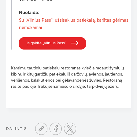
Nuolaida
:
Su „Vilnius Pass“: užsisakius patiekalą, karštas gėrimas
nemokamai
Įsigykite „Vilnius Pass”
Karaimų tautinių patiekalų restoranas kviečia ragauti žymiųjų
kibinų ir kitų gardžių patiekalų iš daržovių, avienos, jautienos,
veršienos, kalakutienos bei gėlavandenės žuvies. Restoraną
rasite pačioje Trakų senamiesčio širdyje, tarp dviejų ežerų.
DALINTIS: