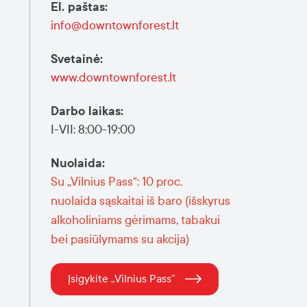
El. paštas
:
info@downtownforest.lt
Svetainė
:
www.downtownforest.lt
Darbo laikas
:
I-VII: 8:00-19:00
Nuolaida
:
Su „Vilnius Pass“: 10 proc.
nuolaida sąskaitai iš baro (išskyrus
alkoholiniams gėrimams, tabakui
bei pasiūlymams su akcija)
Įsigykite „Vilnius Pass”