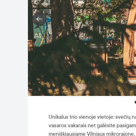
Unikalus trio vienoje vietoje: svečių n
vasaros vakarais net galėsite pasigamin
meniškiausiame Vilniaus mikrorajone