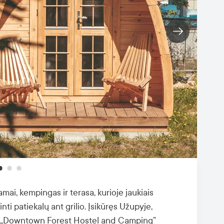
amai, kempingas ir terasa, kurioje jaukiais
ti patiekalų ant grilio. Įsikūręs Užupyje,
, „Downtown Forest Hostel and Camping”