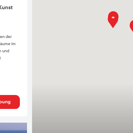
Kunst
zen der
träume im
n und
t
bung