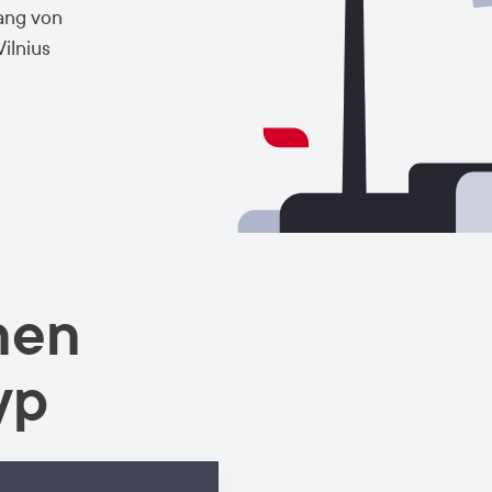
ang von
ilnius
en in der
tungen und
nts, Bars
decken Sie
nach
nen
yp