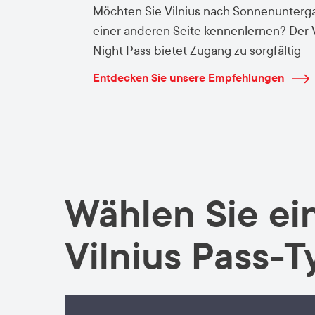
Möchten Sie Vilnius nach Sonnenunterg
einer anderen Seite kennenlernen? Der V
Night Pass bietet Zugang zu sorgfältig
ausgewählten Abend- und Nachtangebot
Entdecken Sie unsere Empfehlungen
ganzen Stadt. Von kulturellen Veranstal
Wellness-Erlebnissen bis hin zu Restaura
und dem Nachtleben der Stadt - so ent
Vilnius auf eine ganz besondere Weise 
Einbruch der Dunkelheit.
Wählen Sie ei
Vilnius Pass-T