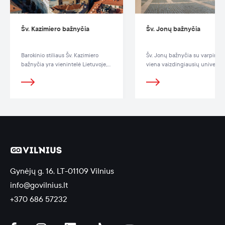
Šv. Kazimiero bažnyčia
Šv. Jonų bažnyčia
Barokinio stiliaus Šv. Kazimiero
Šv. Jonų bažnyčia su varpine –
bažnyčia yra vienintelė Lietuvoje,
viena vaizdingiausių universit
kuri buvo pastatyta pagal Romos
komplekso dalių.
Jėzaus (Il Gesu) bažnyčios pavyzdį.
Gynėjų g. 16, LT-01109 Vilnius
info@govilnius.lt
+370 686 57232