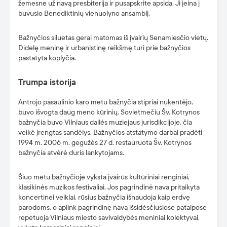
žemesne už navą presbiterija ir pusapskrite apsida. Ji įeina į
buvusio Benediktinių vienuolyno ansamblį.
Bažnyčios siluetas gerai matomas iš įvairių Senamiesčio vietų.
Didelę meninę ir urbanistinę reikšmę turi prie bažnyčios
pastatyta koplyčia.
Trumpa istorija
Antrojo pasaulinio karo metu bažnyčia stipriai nukentėjo,
buvo išvogta daug meno kūrinių. Sovietmečiu Šv. Kotrynos
bažnyčia buvo Vilniaus dailės muziejaus jurisdikcijoje, čia
veikė įrengtas sandėlys. Bažnyčios atstatymo darbai pradėti
1994 m. 2006 m. gegužės 27 d. restauruota Šv. Kotrynos
bažnyčia atvėrė duris lankytojams.
Šiuo metu bažnyčioje vyksta įvairūs kultūriniai renginiai,
klasikinės muzikos festivaliai. Jos pagrindinė nava pritaikyta
koncertinei veiklai, rūsius bažnyčia išnaudoja kaip erdvę
parodoms, o aplink pagrindinę navą išsidėsčiusiose patalpose
repetuoja Vilniaus miesto savivaldybės meniniai kolektyvai,