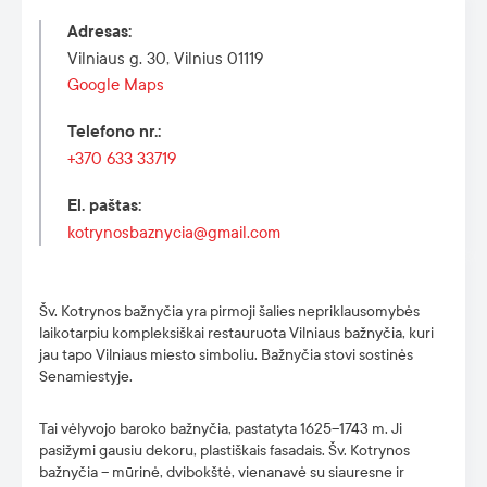
Adresas
:
Vilniaus g. 30, Vilnius 01119
Google Maps
Telefono nr.
:
+370 633 33719
El. paštas
:
kotrynosbaznycia@gmail.com
Šv. Kotrynos bažnyčia yra pirmoji šalies nepriklausomybės
laikotarpiu kompleksiškai restauruota Vilniaus bažnyčia, kuri
jau tapo Vilniaus miesto simboliu. Bažnyčia stovi sostinės
Senamiestyje.
Tai vėlyvojo baroko bažnyčia, pastatyta 1625–1743 m. Ji
pasižymi gausiu dekoru, plastiškais fasadais. Šv. Kotrynos
bažnyčia – mūrinė, dvibokštė, vienanavė su siauresne ir