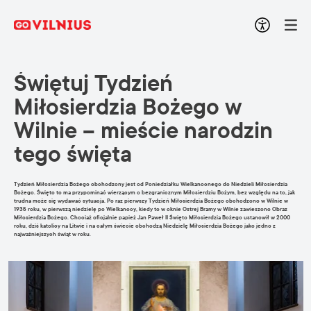
Świętuj Tydzień
Miłosierdzia Bożego w
Wilnie – mieście narodzin
tego święta
Tydzień Miłosierdzia Bożego obchodzony jest od Poniedziałku Wielkanocnego do Niedzieli Miłosierdzia
Bożego. Święto to ma przypominać wierzącym o bezgranicznym Miłosierdziu Bożym, bez względu na to, jak
trudna może się wydawać sytuacja. Po raz pierwszy Tydzień Miłosierdzia Bożego obchodzono w Wilnie w
1935 roku, w pierwszą niedzielę po Wielkanocy, kiedy to w oknie Ostrej Bramy w Wilnie zawieszono Obraz
Miłosierdzia Bożego. Chociaż oficjalnie papież Jan Paweł II Święto Miłosierdzia Bożego ustanowił w 2000
roku, dziś katolicy na Litwie i na całym świecie obchodzą Niedzielę Miłosierdzia Bożego jako jedno z
najważniejszych świąt w roku.