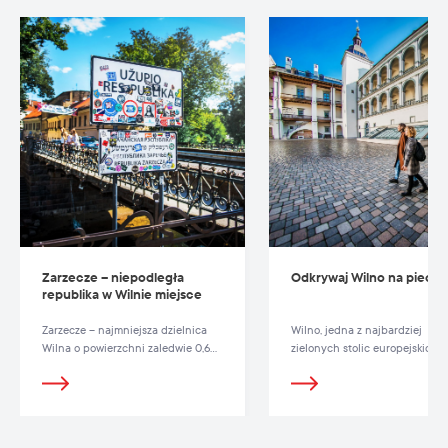
Zarzecze – niepodległa
Odkrywaj Wilno na piech
republika w Wilnie miejsce
Zarzecze – najmniejsza dzielnica
Wilno, jedna z najbardziej
Wilna o powierzchni zaledwie 0,6
zielonych stolic europejskich, 
km².
niezwykle zwarte miasto.