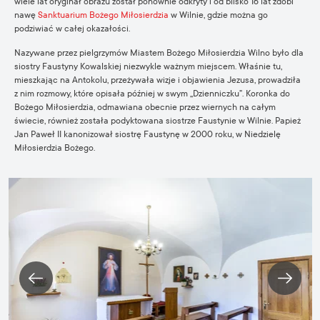
wiele lat oryginał obrazu został ponownie odkryty i od blisko 16 lat zdobi
nawę
Sanktuarium Bożego Miłosierdzia
w Wilnie, gdzie można go
podziwiać w całej okazałości.
Nazywane przez pielgrzymów Miastem Bożego Miłosierdzia Wilno było dla
siostry Faustyny Kowalskiej niezwykle ważnym miejscem. Właśnie tu,
mieszkając na Antokolu, przeżywała wizje i objawienia Jezusa, prowadziła
z nim rozmowy, które opisała później w swym „Dzienniczku”. Koronka do
Bożego Miłosierdzia, odmawiana obecnie przez wiernych na całym
świecie, również została podyktowana siostrze Faustynie w Wilnie. Papież
Jan Paweł II kanonizował siostrę Faustynę w 2000 roku, w Niedzielę
Miłosierdzia Bożego.