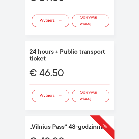
Odkrywaj
Wybierz
więcej
24 hours + Public transport
ticket
€ 46.50
Odkrywaj
Wybierz
więcej
TOP
„Vilnius Pass“ 48-godzinna