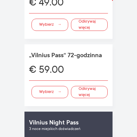
€ 49.00
Odkrywaj
Wybierz
więcej
„Vilnius Pass“ 72-godzinna
€ 59.00
Odkrywaj
Wybierz
więcej
Vilnius Night Pass
3 noce miejskich doświadczeń