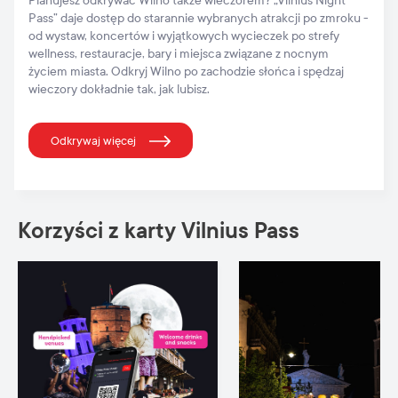
Planujesz odkrywać Wilno także wieczorem? „Vilnius Night
Pass” daje dostęp do starannie wybranych atrakcji po zmroku -
od wystaw, koncertów i wyjątkowych wycieczek po strefy
wellness, restauracje, bary i miejsca związane z nocnym
życiem miasta. Odkryj Wilno po zachodzie słońca i spędzaj
wieczory dokładnie tak, jak lubisz.
Odkrywaj więcej
Korzyści z karty Vilnius Pass