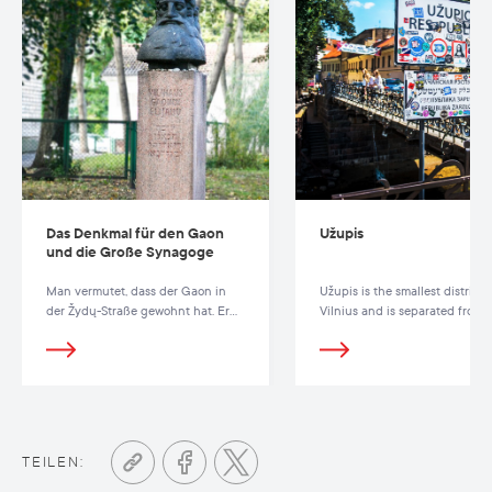
Das Denkmal für den Gaon
Užupis
und die Große Synagoge
Man vermutet, dass der Gaon in
Užupis is the smallest district 
der Žydų-Straße ​gewohnt hat. Er
Vilnius and is separated from 
war einer der letzten großen
Old Town
Talmudkenner
TEILEN: