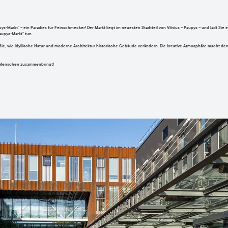
arkt“ – ein Paradies für Feinschmecker! Der Markt liegt im neuesten Stadtteil von Vilnius – Paupys – und lädt Sie ein
aupys-Markt“ tun.
Sie, wie idyllische Natur und moderne Architektur historische Gebäude verändern. Die kreative Atmosphäre macht de
n Menschen zusammenbringt!