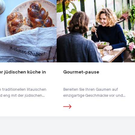
r jüdischen küche in
Gourmet-pause
 traditionellen litauischen
Bereiten Sie Ihren Gaumen auf
nd eng mit der jüdischen
einzigartige Geschmäcke vor und
nden. Manchmal ist es
schmecken Sie Vilnius durch.
h, ihren tatsächlichen
u bestimmen.