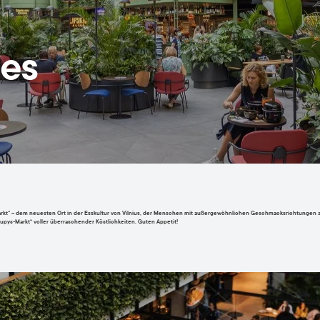
es
Markt“ – dem neuesten Ort in der Esskultur von Vilnius, der Menschen mit außergewöhnlichen Geschmacksrichtunge
aupys-Markt“ voller überraschender Köstlichkeiten. Guten Appetit!