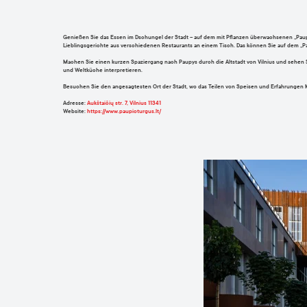
Genießen Sie das Essen im Dschungel der Stadt – auf dem mit Pflanzen überwachsenen „Paupys-M
Lieblingsgerichte aus verschiedenen Restaurants an einem Tisch. Das können Sie auf dem „P
Machen Sie einen kurzen Spaziergang nach Paupys durch die Altstadt von Vilnius und sehen 
und Weltküche interpretieren.
Besuchen Sie den angesagtesten Ort der Stadt, wo das Teilen von Speisen und Erfahrunge
Adresse
:
Aukštaičių str. 7, Vilnius 11341
Website:
https://www.paupioturgus.lt/