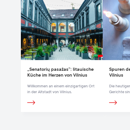
„Senatorių pasažas“: litauische
Spuren de
Küche im Herzen von Vilnius
Vilnius
Willkommen an einem einzigartigen Ort
Die heutigen
in der Altstadt von Vilnius.
Gerichte si
Küche verbu
nicht möglic
Ursprung z