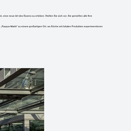
, eine neue Art des Essens zu erleben. Stellen Sie sich vor, Sie genießen alle Ihre
n „Paupys-Markt“ zu einem großartigen Ort, wo Köche mit lokalen Produkten experimentieren