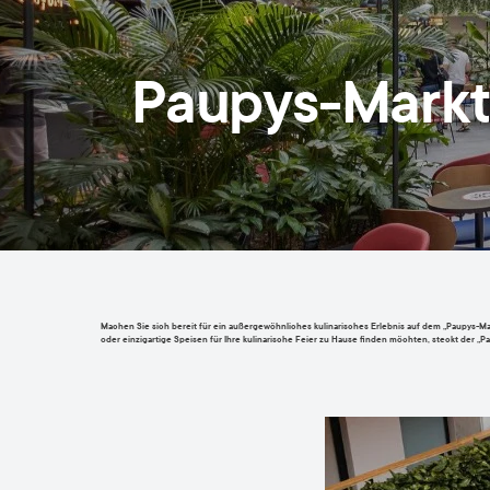
Paupys-Markt
Machen Sie sich bereit für ein außergewöhnliches kulinarisches Erlebnis auf dem „Paupys-
oder einzigartige Speisen für Ihre kulinarische Feier zu Hause finden möchten, steckt der „P