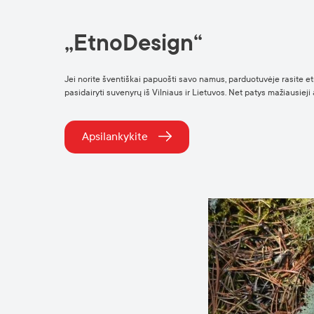
„EtnoDesign“
Jei norite šventiškai papuošti savo namus, parduotuvėje rasite etn
pasidairyti suvenyrų iš Vilniaus ir Lietuvos. Net patys mažiausieji
Apsilankykite