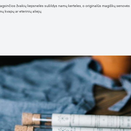
agsinčios žvakių liepsnelės sušildys namų kerteles, o originalūs magiškų senovės
amų kvapų ar eterinių aliejų.