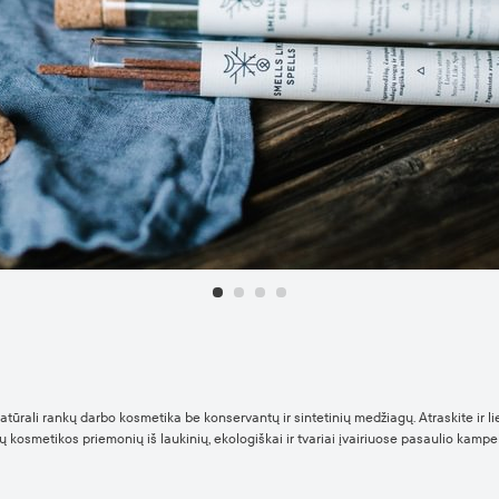
natūrali rankų darbo kosmetika be konservantų ir sintetinių medžiagų. Atraskite ir 
enių kosmetikos priemonių iš laukinių, ekologiškai ir tvariai įvairiuose pasaulio kamp