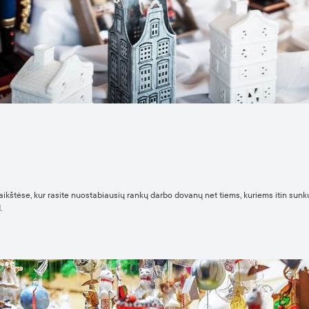
kštėse, kur rasite nuostabiausių rankų darbo dovanų net tiems, kuriems itin sunku k
.