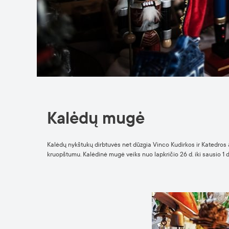
Kalėdų mugė
Kalėdų nykštukų dirbtuvės net dūzgia Vinco Kudirkos ir Katedros ai
kruopštumu. Kalėdinė mugė veiks nuo lapkričio 26 d. iki sausio 1 d