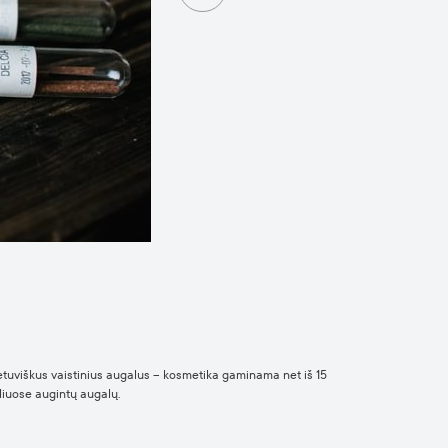
lietuviškus vaistinius augalus – kosmetika gaminama net iš 15
eliuose augintų augalų.