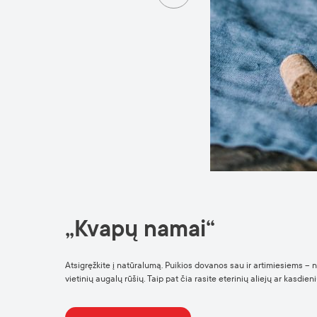
„Kvapų namai“
Atsigręžkite į natūralumą. Puikios dovanos sau ir artimiesiems – 
vietinių augalų rūšių. Taip pat čia rasite eterinių aliejų ar kasdi