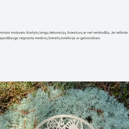
iniais motyvais išraitytų langų dekoracijų, šviestuvų ar net veidrodžių. Jei ieškot
 apsidžiaugs neįprasta medinių žvėrelių kolekcija ar galvosūkiais.