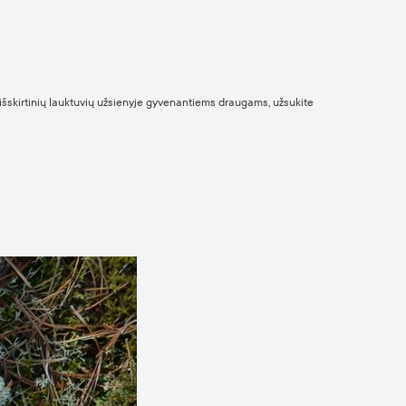
e išskirtinių lauktuvių užsienyje gyvenantiems draugams, užsukite