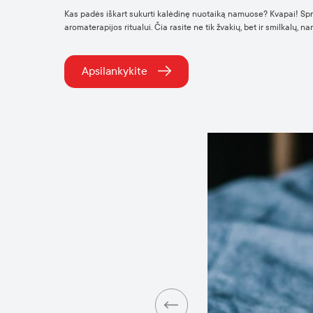
Kas padės iškart sukurti kalėdinę nuotaiką namuose? Kvapai! Spr
aromaterapijos ritualui. Čia rasite ne tik žvakių, bet ir smilkalų, n
Apsilankykite