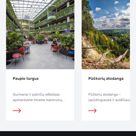
Paupio turgus
Pūčkorių atodanga
Gurmanai ir patirčių ieškotojai,
Pūčkorių atodanga –
apsilankykite tikrame malonumų
įspūdingiausia ir aukščiausia
sode. Prisėskite miesto džiunglėse
atodanga Lietuvoje.
po stogu arba mėgaukitės
vakariene atvirame ore su
šiuolaikišku vaizdu.