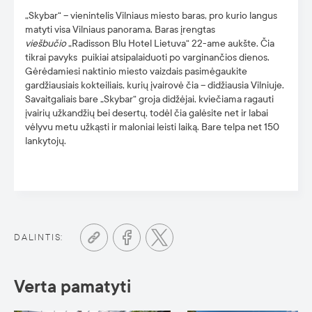
„Skybar“ – vienintelis Vilniaus miesto baras, pro kurio langus
matyti visa Vilniaus panorama. Baras įrengtas
viešbučio
„Radisson Blu Hotel Lietuva“ 22-ame aukšte. Čia
tikrai pavyks puikiai atsipalaiduoti po varginančios dienos.
Gėrėdamiesi naktinio miesto vaizdais pasimėgaukite
gardžiausiais kokteiliais, kurių įvairovė čia – didžiausia Vilniuje.
Savaitgaliais bare „Skybar“ groja didžėjai, kviečiama ragauti
įvairių užkandžių bei desertų, todėl čia galėsite net ir labai
vėlyvu metu užkąsti ir maloniai leisti laiką. Bare telpa net 150
lankytojų.
DALINTIS:
Verta pamatyti