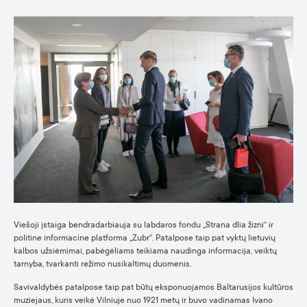
Viešoji įstaiga bendradarbiauja su labdaros fondu „Strana dlia žizni“ ir
politine informacine platforma „Zubr“. Patalpose taip pat vyktų lietuvių
kalbos užsiėmimai, pabėgėliams teikiama naudinga informacija, veiktų
tarnyba, tvarkanti režimo nusikaltimų duomenis.
Savivaldybės patalpose taip pat būtų eksponuojamos Baltarusijos kultūros
muziejaus, kuris veikė Vilniuje nuo 1921 metų ir buvo vadinamas Ivano