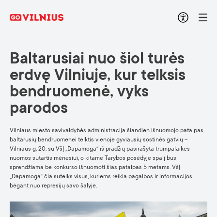
Baltarusiai nuo šiol turės
erdvę Vilniuje, kur telksis
bendruomenė, vyks
parodos
Vilniaus miesto savivaldybės administracija šiandien išnuomojo patalpas
baltarusių bendruomenei telktis vienoje gyviausių sostinės gatvių –
Vilniaus g. 20: su VšĮ „Dapamoga“ iš pradžių pasirašyta trumpalaikės
nuomos sutartis mėnesiui, o kitame Tarybos posėdyje spalį bus
sprendžiama be konkurso išnuomoti šias patalpas 5 metams. VšĮ
„Dapamoga“ čia sutelks visus, kuriems reikia pagalbos ir informacijos
bėgant nuo represijų savo šalyje.