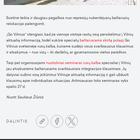
Sostinė teikia ir daugiau pagalbos nuo represijų nukentėjusių baltarusių
relokacijai palengvinti.
„Go Vilnius“ stengiasi, kad jie vienoje vietoje rastų visą persikėlimui į Vilnių
aktualią informaciją, todėl sukūrė specialų
baltarusiams skirtą polapį
Go
Vilnius svetainėje rusų kalba, kuriame sudėjo visus svarbiausius klausimus
ir atsakymus – nuo vizų – iki darželių, ar gyvenamosios vietos paieškos.
Taip pat organizuojami
nuotoliniai seminarai rusų kalba
specialiai į Vilnių
jau atvykusiems baltarusiams svarbiausiais integracijos klausimais. Jų
dalyviai sužino visą įsikūrimui Vilniuje aktualią informaciją ir gali užduoti
klausimų apie individualias situacijas. Artimiausias toks seminaras vyks
spalio 27 d.
Nuotr. Sauliaus Žiūros
DALINTIS: