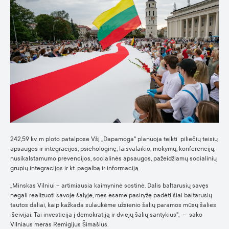
242,59 kv. m ploto patalpose Všį „Dapamoga" planuoja teikti piliečių teisių
apsaugos ir integracijos, psichologinę, laisvalaikio, mokymų, konferencijų,
nusikalstamumo prevencijos, socialinės apsaugos, pažeidžiamų socialinių
grupių integracijos ir kt. pagalbą ir informaciją.
„Minskas Vilniui – artimiausia kaimyninė sostinė. Dalis baltarusių savęs
negali realizuoti savoje šalyje, mes esame pasiryžę padėti šiai baltarusių
tautos daliai, kaip kažkada sulaukėme užsienio šalių paramos mūsų šalies
išeivijai. Tai investicija į demokratiją ir dviejų šalių santykius", – sako
Vilniaus meras Remigijus Šimašius.