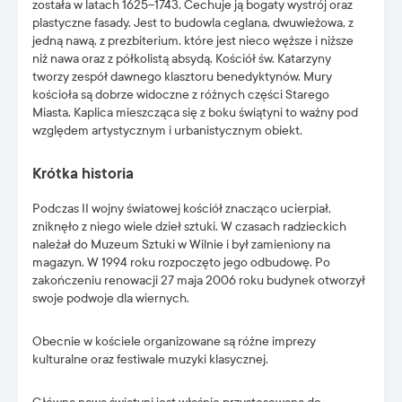
została w latach 1625–1743. Cechuje ją bogaty wystrój oraz
plastyczne fasady. Jest to budowla ceglana, dwuwieżowa, z
jedną nawą, z prezbiterium, które jest nieco węższe i niższe
niż nawa oraz z półkolistą absydą. Kościół św. Katarzyny
tworzy zespół dawnego klasztoru benedyktynów. Mury
kościoła są dobrze widoczne z różnych części Starego
Miasta. Kaplica mieszcząca się z boku świątyni to ważny pod
względem artystycznym i urbanistycznym obiekt.
Krótka historia
Podczas II wojny światowej kościół znacząco ucierpiał,
zniknęło z niego wiele dzieł sztuki. W czasach radzieckich
należał do Muzeum Sztuki w Wilnie i był zamieniony na
magazyn. W 1994 roku rozpoczęto jego odbudowę. Po
zakończeniu renowacji 27 maja 2006 roku budynek otworzył
swoje podwoje dla wiernych.
Obecnie w kościele organizowane są różne imprezy
kulturalne oraz festiwale muzyki klasycznej.