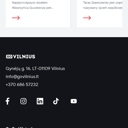
Najsłynniejszym dziełem
Taras Szewczenko jest często
Wawrzyńca Gucewicza jest
nazywany ojcem współczesnej
przeprowadzona rekonstrukcja
literatury ukraińskiej.
katedry wileńskiej.
Gynėjų g. 16, LT-01109 Vilnius
info@govilnius.lt
+370 686 57232