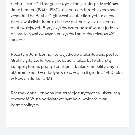
ruchu „Fluxus”, którego założycielem jest Jurgis Mačiūnas.
John Lennon (1940 -1980) to jeden z czterech członków
zespołu „The Beatles”, gitarzysta, autor licznych tekstów,
poeta, wokalista, komik, działacz polityczny, aktor, jeden z
najsławniejszych Brytyjczyków wszechczasów oraz jeden z
najbardziej wpływowych muzyków i autorów tekstów XX
stulecia.
Poza tym John Lennon to wyjątkowo utalentowana postać.
Grał na gitarze, fortepianie, basie, a także był wokalistą,
kompozytorem, poetą, komikiem, działaczem politycznym,
aktorem. Zmarł w młodym wieku, w dniu 8 grudnia 1980 roku
w Nowym Jorku (USA).
Rzeźba Johna Lennona jest atrakcją turystyczną, ukazującą
otwartość Wilna na światowe symbole, wolność oraz
kosmopolityzm.