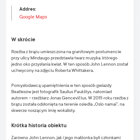
Addres
:
Google Maps
W skrócie
Rzeźba z brązu umieszczona na granitowym postumencie
przy ulicy Mindaugo przedstawia twarz muzyka, którego
jedno oko przysłania kwiat. W ten sposób John Lennon został
uchwycony na zdjęciu Roberta Whittakera.
Pomysłodawcą upamiętnienia w ten sposób gwiazdy
Beatlesów jest fotografik Saulius Paukštys, natomiast
autorem – rzeźbiarz Jonas Gencevičius. W 2015 roku rzeźba z
brązu została odsłonięta na terenie osiedla „Oslo namai”, na
skwerze noszącym imię wokalisty.
Krótka historia obiektu
Zarówno John Lennon, jak i jego małżonka byli członkami