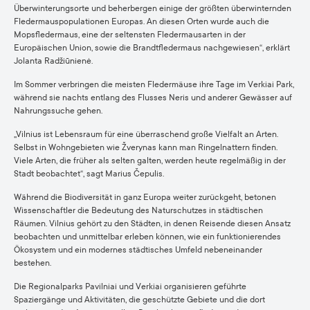
Überwinterungsorte und beherbergen einige der größten überwinternden
Fledermauspopulationen Europas. An diesen Orten wurde auch die
Mopsfledermaus, eine der seltensten Fledermausarten in der
Europäischen Union, sowie die Brandtfledermaus nachgewiesen“, erklärt
Jolanta Radžiūnienė.
Im Sommer verbringen die meisten Fledermäuse ihre Tage im Verkiai Park,
während sie nachts entlang des Flusses Neris und anderer Gewässer auf
Nahrungssuche gehen.
„Vilnius ist Lebensraum für eine überraschend große Vielfalt an Arten.
Selbst in Wohngebieten wie Žverynas kann man Ringelnattern finden.
Viele Arten, die früher als selten galten, werden heute regelmäßig in der
Stadt beobachtet“, sagt Marius Čepulis.
Während die Biodiversität in ganz Europa weiter zurückgeht, betonen
Wissenschaftler die Bedeutung des Naturschutzes in städtischen
Räumen. Vilnius gehört zu den Städten, in denen Reisende diesen Ansatz
beobachten und unmittelbar erleben können, wie ein funktionierendes
Ökosystem und ein modernes städtisches Umfeld nebeneinander
bestehen.
Die Regionalparks Pavilniai und Verkiai organisieren geführte
Spaziergänge und Aktivitäten, die geschützte Gebiete und die dort