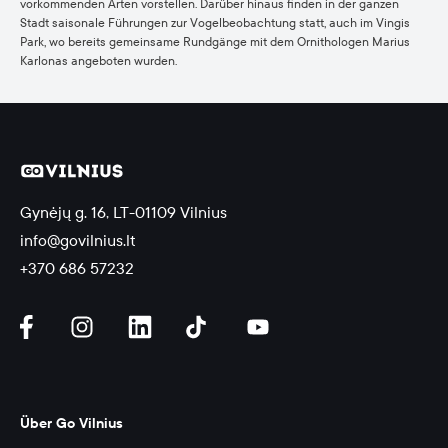
vorkommenden Arten vorstellen. Darüber hinaus finden in der ganzen
Stadt saisonale Führungen zur Vogelbeobachtung statt, auch im Vingis
Park, wo bereits gemeinsame Rundgänge mit dem Ornithologen Marius
Karlonas angeboten wurden.
Gynėjų g. 16, LT-01109 Vilnius
info@govilnius.lt
+370 686 57232
Über Go Vilnius