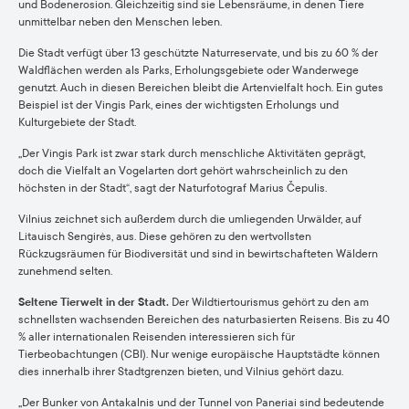
und Bodenerosion. Gleichzeitig sind sie Lebensräume, in denen Tiere
unmittelbar neben den Menschen leben.
Die Stadt verfügt über 13 geschützte Naturreservate, und bis zu 60 % der
Waldflächen werden als Parks, Erholungsgebiete oder Wanderwege
genutzt. Auch in diesen Bereichen bleibt die Artenvielfalt hoch. Ein gutes
Beispiel ist der Vingis Park, eines der wichtigsten Erholungs und
Kulturgebiete der Stadt.
„Der Vingis Park ist zwar stark durch menschliche Aktivitäten geprägt,
doch die Vielfalt an Vogelarten dort gehört wahrscheinlich zu den
höchsten in der Stadt“, sagt der Naturfotograf Marius Čepulis.
Vilnius zeichnet sich außerdem durch die umliegenden Urwälder, auf
Litauisch Sengirės, aus. Diese gehören zu den wertvollsten
Rückzugsräumen für Biodiversität und sind in bewirtschafteten Wäldern
zunehmend selten.
Seltene Tierwelt in der Stadt.
Der Wildtiertourismus gehört zu den am
schnellsten wachsenden Bereichen des naturbasierten Reisens. Bis zu 40
% aller internationalen Reisenden interessieren sich für
Tierbeobachtungen (CBI). Nur wenige europäische Hauptstädte können
dies innerhalb ihrer Stadtgrenzen bieten, und Vilnius gehört dazu.
„Der Bunker von Antakalnis und der Tunnel von Paneriai sind bedeutende