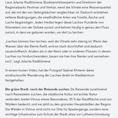
Laut Jolanta Radžiūnienė, Biodiversitätsexpertin und Direktorin der
Regionalparks Pavilniai und Verkiai, weist die Vilnelė eine Wasserqualität
auf, die mit der von Gebirgsbächen vergleichbar ist. Dadurch entstehen
seltene Bedingungen, die empfindliche Arten wie Forelle, Äsche und
Lachs begünstigen. Jeden Herbst legen diese Lachse Hunderte von
Kilometern von der Ostsee zurück und kehren häufig in genau den Fluss
zurück, in dem sie geboren wurden, um dort zu laichen.
„Lachse können hier laichen, weil die Vilnelė sehr steinig ist. Wenn das
Wasser über die Steine fließt, wird es stark durchlüftet und dadurch
sauerstoffreich. Anders als in der Neris oder in anderen Flüssen, in denen
Lachse nur hindurchwandern, bauen sie hier ihre Nester und vermehren
sich“, sagt Jolanta Radžiūnienė.
In einem kurzen Video, hat der Fotograf Gabriel Khiterer diese
eindrucksvolle Wanderung der Lachse direkt im Stadtzentrum
festgehalten.
Die grüne Stadt, nach der Reisende suchen
. Da Reisende zunehmend
nach Reisezielen suchen, die städtische Kultur mit echter Natur
verbinden, bietet Vilnius etwas Besonderes: 35 % der Stadtfläche sind von
Wäldern bedeckt, und sie zählt zu den grünsten Hauptstädten der Region.
Die Wälder in Vilnius sind nicht nur Orte für Spaziergänge, sondern eine
wichtige Infrastruktur zum Schutz der Stadt, etwa vor Luftverschmutzung