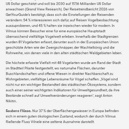
US Dollar geschätzt und soll bis 2030 auf 117,16 Milliarden US Dollar
anwachsen (Grand View Research). Der Reisetrendbericht 2026 von
GetYourGuide's bestätigt, dass sich die Einstellungen der Reisenden
verändern: 54 % interessieren sich dafür, auf Reisen Vogelbeobachtung
auszuprobieren, und 45 % halten sie inzwischen wieder für modern. In
Vilnius können Besucher eine für eine europäische Hauptstadt
überraschend vielfältige Vogelwelt erleben. Innerhalb der Stadtgrenzen
wurden 81 Vogelarten erfasst, darunter auch in der Europäischen Union
geschützte Arten wie der Zwergschnäpper, der Wachtelkönig und die
Rohrweihe, von denen viele in den alten städtischen Waldgebieten leben.
Die höchste erfasste Vielfalt mit 48 Vogelarten wurde am Rand der Stadt
im Stadtteil Pilaitė festgestellt, wo naturnahe Flächen, darunter
Buschlandschaften und offene Wiesen in direkter Nachbarschaft zu
Wohngebieten, vielfältige Lebensräume für Vögel schaffen. „Vögel sind
nicht nur ein wichtiger Bestandteil des städtischen Ökosystems, sondern
auch einer seiner wichtigsten Indikatoren für Umweltgesundheit, da ihre
Bestände schnell auf Umweltveränderungen reagieren“, sagt Anton
Nikitin..
Saubere Flüsse.
Nur 37 % der Oberflächengewässer in Europa befinden
sich in einem guten ökologischen Zustand, wodurch der durch Vilnius
fließende Fluss Vilnelė eine seltene Ausnahme darstellt.