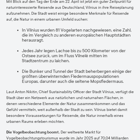
Mit Blick auf den Tag der Erde am 22. April ist jetzt ein guter Zeitpunkt für
naturinteressierte Reisende aus Deutschland, Vilnius in ihre Reiseplanung
aufzunehmen. Die Stadt weist einige besondere Merkmale für Reisende
auf, die Natur in einem urbanen Umfeld suchen:
In Vilnius wurden 81 Vogelarten nachgewiesen, eine Zahl,
die im Vergleich zu anderen europäischen Hauptstädten
herausragt.
Jedes Jahr legen Lachse bis zu 500 Kilometer von der
Ostsee zurück, um im Fluss Vilnelė mitten im
Stadtzentrum zu laichen.
Die Bunker und Tunnel der Stadt beherbergen einige der
größten überwinternden Fledermauspopulationen
Europas, darunter auch die seltene Mopsfledermaus.
Laut Anton Nikitin, Chief Sustainability Officer der Stadt Vilnius, verfügt die
Stadt über ein Netzwerk aus natürlichen und naturnahen Flächen, in
denen verschiedene Elemente der Natur zusammenkommen und das
Gefühl vermitteln, weit außerhalb der Stadt zu sein. Vilnius bietet damit
besondere Voraussetzungen für Reisende, die Natur innerhalb eines
urbanen Raums erleben möchten.
Die Vogelbeobachtung boomt.
Der weltweite Markt für
Vogelbeobachtungstourismus wurde im Jahr 2025 auf 70,04 Milliarden