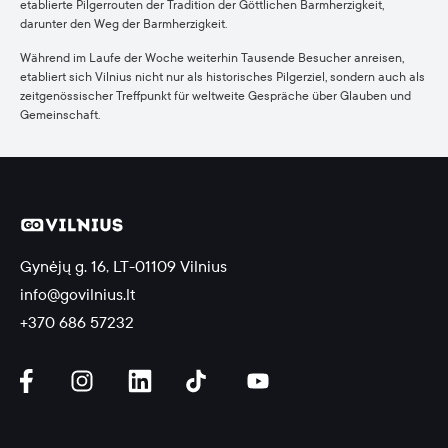
etablierte Pilgerrouten der Tradition der Göttlichen Barmherzigkeit,
darunter den Weg der Barmherzigkeit.
Während im Laufe der Woche weiterhin Tausende Besucher anreisen,
etabliert sich Vilnius nicht nur als historisches Pilgerziel, sondern auch als
zeitgenössischer Treffpunkt für weltweite Gespräche über Glauben und
Gemeinschaft.
Gynėjų g. 16, LT-01109 Vilnius
info@govilnius.lt
+370 686 57232