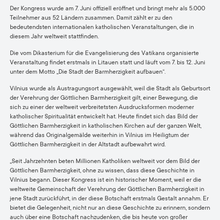
Der Kongress wurde am 7. Juni offiziell eröffnet und bringt mehr als 5.000
Teilnehmer aus 52 Ländern zusammen. Damit zählt er zu den
bedeutendsten internationalen katholischen Veranstaltungen, die in
diesem Jahr weltweit stattfinden.
Die vom Dikasterium für die Evangelisierung des Vatikans organisierte
Veranstaltung findet erstmals in Litauen statt und läuft vom 7. bis 12. Juni
unter dem Motto „Die Stadt der Barmherzigkeit aufbauen“.
Vilnius wurde als Austragungsort ausgewählt, weil die Stadt als Geburtsort
der Verehrung der Göttlichen Barmherzigkeit gilt, einer Bewegung, die
sich zu einer der weltweit verbreitetsten Ausdrucksformen moderner
katholischer Spiritualität entwickelt hat. Heute findet sich das Bild der
Göttlichen Barmherzigkeit in katholischen Kirchen auf der ganzen Welt,
während das Originalgemälde weiterhin in Vilnius im Heiligtum der
Göttlichen Barmherzigkeit in der Altstadt aufbewahrt wird.
„Seit Jahrzehnten beten Millionen Katholiken weltweit vor dem Bild der
Göttlichen Barmherzigkeit, ohne zu wissen, dass diese Geschichte in
Vilnius begann. Dieser Kongress ist ein historischer Moment, weil er die
weltweite Gemeinschaft der Verehrung der Göttlichen Barmherzigkeit in
jene Stadt zurückführt, in der diese Botschaft erstmals Gestalt annahm. Er
bietet die Gelegenheit, nicht nur an diese Geschichte zu erinnern, sondern
auch über eine Botschaft nachzudenken, die bis heute von großer