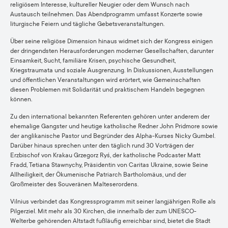
religiösem Interesse, kultureller Neugier oder dem Wunsch nach
Austausch teilnehmen. Das Abendprogramm umfasst Konzerte sowie
liturgische Feiern und tägliche Gebetsveranstaltungen.
Über seine religiöse Dimension hinaus widmet sich der Kongress einigen
der dringendsten Herausforderungen moderner Gesellschaften, darunter
Einsamkeit, Sucht, familiäre Krisen, psychische Gesundheit,
Kriegstraumata und soziale Ausgrenzung. In Diskussionen, Ausstellungen
und öffentlichen Veranstaltungen wird erörtert, wie Gemeinschaften
diesen Problemen mit Solidarität und praktischem Handeln begegnen
können.
Zu den international bekannten Referenten gehören unter anderem der
ehemalige Gangster und heutige katholische Redner John Pridmore sowie
der anglikanische Pastor und Begründer des Alpha-Kurses Nicky Gumbel.
Darüber hinaus sprechen unter den täglich rund 30 Vorträgen der
Erzbischof von Krakau Grzegorz Ryś, der katholische Podcaster Matt
Fradd, Tetiana Stawnychy, Präsidentin von Caritas Ukraine, sowie Seine
Allheiligkeit, der Ökumenische Patriarch Bartholomäus, und der
Großmeister des Souveränen Malteserordens.
Vilnius verbindet das Kongressprogramm mit seiner langjährigen Rolle als
Pilgerziel. Mit mehr als 30 Kirchen, die innerhalb der zum UNESCO-
Welterbe gehörenden Altstadt fußläufig erreichbar sind, bietet die Stadt