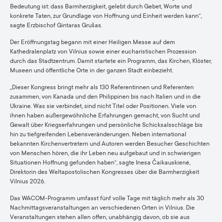
Bedeutung ist: dass Barmherzigkeit, gelebt durch Gebet, Worte und
konkrete Taten, zur Grundlage von Hoffnung und Einheit werden kann“,
sagte Erzbischof Gintaras Grušas.
Der Eröffnungstag begann mit einer Heiligen Messe auf dem
Kathedralenplatz von Vilnius sowie einer eucharistischen Prozession
durch das Stadtzentrum. Damit startete ein Programm, das Kirchen, Klöster,
Museen und öffentliche Orte in der ganzen Stadt einbezieht.
„Dieser Kongress bringt mehr als 130 Referentinnen und Referenten
zusammen, von Kanada und den Philippinen bis nach Italien und in die
Ukraine. Was sie verbindet, sind nicht Titel oder Positionen. Viele von
ihnen haben außergewöhnliche Erfahrungen gemacht, von Sucht und
Gewalt über Kriegserfahrungen und persönliche Schicksalsschläge bis
hin zu tiefgreifenden Lebensveränderungen. Neben international
bekannten Kirchenvertretern und Autoren werden Besucher Geschichten
von Menschen hören, die ihr Leben neu aufgebaut und in schwierigen
Situationen Hoffnung gefunden haben“, sagte Inesa Čaikauskienė,
Direktorin des Weltapostolischen Kongresses über die Barmherzigkeit
Vilnius 2026.
Das WACOM-Programm umfasst fünf volle Tage mit täglich mehr als 30
Nachmittagsveranstaltungen an verschiedenen Orten in Vilnius. Die
Veranstaltungen stehen allen offen, unabhängig davon, ob sie aus