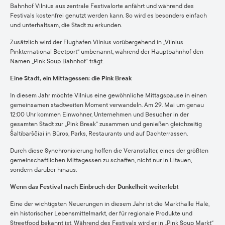
Bahnhof Vilnius aus zentrale Festivalorte anfährt und während des
Festivals kostenfrei genutzt werden kann. So wird es besonders einfach
und unterhaltsam, die Stadt zu erkunden.
Zusätzlich wird der Flughafen Vilnius vorübergehend in „Vilnius
Pinkternational Beetport“ umbenannt, während der Hauptbahnhof den
Namen „Pink Soup Bahnhof“ trägt.
Eine Stadt, ein Mittagessen: die Pink Break
In diesem Jahr möchte Vilnius eine gewöhnliche Mittagspause in einen
gemeinsamen stadtweiten Moment verwandeln. Am 29. Mai um genau
12:00 Uhr kommen Einwohner, Unternehmen und Besucher in der
gesamten Stadt zur „Pink Break“ zusammen und genießen gleichzeitig
Šaltibarščiai in Büros, Parks, Restaurants und auf Dachterrassen.
Durch diese Synchronisierung hoffen die Veranstalter, eines der größten
gemeinschaftlichen Mittagessen zu schaffen, nicht nur in Litauen,
sondern darüber hinaus.
Wenn das Festival nach Einbruch der Dunkelheit weiterlebt
Eine der wichtigsten Neuerungen in diesem Jahr ist die Markthalle Halė,
ein historischer Lebensmittelmarkt, der für regionale Produkte und
Streetfood bekannt ist. Während des Festivals wird er in „Pink Soup Markt“