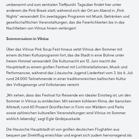
umbenannt und zum zentralen Treffpunkt. Tagsüber findet hier unter
anderem die Pink Break statt, während sich der Ort am Abend in „Pink
Nights“ verwandelt: Ein zweitägiges Programm mit Musik, Getränken und
gesellschaftlichen Veranstaltungen, das die Feierlichkeiten bis in das
Nachtleben von Vilnius hinein verlängert.
Sommersaison in Vilnius
Über das Vilnius Pink Soup Fest hinaus setzt Vilnius den Sommer mit
einem dichten Kulturprogramm fort, das die Stadt in eine Bühne unter
freiem Himmel verwandelt. Die Kulturnacht am 12. Juni macht die
Hauptstadt zu einem großen Festival mit Lichtinstallationen, Musik und
Performances, während das Litauische Jugend Liederfest vom 3. bis 6. Juli
rund 24.000 Teilnehmende in einer traditionsreichen baltischen Kultur
des Volksgesangs und Volkstanzes vereint.
„Wir sehen, dass das Festival für Reisende ein idealer Einstieg ist, um den
Sommer in Vilnius zu entdecken. Mit seinem kühleren Klima, der barocken
Altstadt, rund 60 Prozent Grünflächen in Form von Wäldern und Parks
sowie zahlreichen kulturellen Veranstaltungen wird Vilnius im Sommer
wirklich lebendig“, sagt Eglė Girdzijauskaitė.
Die litauische Hauptstadt ist von großen deutschen Flughäfen aus
bequem per Direktflug erreichbar und eignet sich zudem hervorragend als