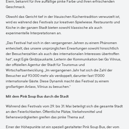
Eiern, bekannt für ihre auffällige pinke Farbe und ihren erfrischenden
Geschmack.
Obwohl das Gericht tief in der litauischen Küchentradition verwurzelt ist,
wird es während des Festivals zur kreativen Spielwiese. Restaurants und
Köche in der ganzen Stadt bieten sowohl klassische als auch
experimentelle Interpretationen an.
„Das Festival hat sich in den vergangenen Jahren zu einem Phänomen
entwickelt, das unsere ursprünglichen Erwartungen sowohl hinsichtlich
der Besucherzahlen als auch des internationalen Interesses übertroffen
hat“, sagt Eglė Girdzijauskaitė, Leiterin der Kommunikation bei Go Vilnius,
der offiziellen Agentur der Stadt für Tourismus und
Wirtschaftsentwicklung. „Im vergangenen Jahr hat sich die Zahl der
Besucher auf 93.000 mehr als verdoppelt, darunter fast 17.000
internationale Gäste. Diese Dynamik macht das Festival zu einem
großartigen Anlass, Vilnius zu besuchen.“
Mit dem Pink Soup Bus durch die Stadt
Während des Festivals vom 29. bis 31. Mai beteiligt sich die gesamte Stadt
an den Feierlichkeiten. Öffentliche Plätze, Verkehrsmittel und
Sehenswürdigkeiten greifen das pinke Thema auf.
Einer der Höhepunkte ist ein speziell gestalteter Pink Soup Bus, der vom