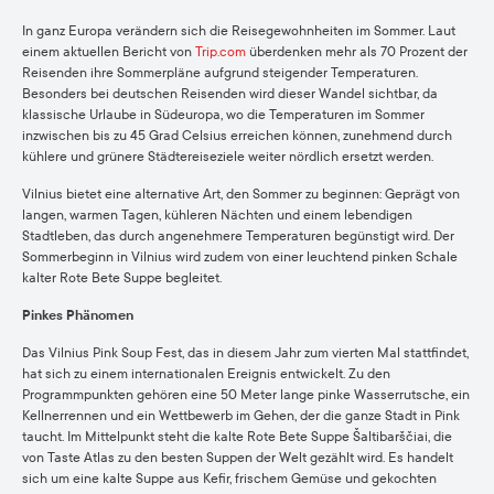
In ganz Europa verändern sich die Reisegewohnheiten im Sommer. Laut
einem aktuellen Bericht von
Trip.com
überdenken mehr als 70 Prozent der
Reisenden ihre Sommerpläne aufgrund steigender Temperaturen.
Besonders bei deutschen Reisenden wird dieser Wandel sichtbar, da
klassische Urlaube in Südeuropa, wo die Temperaturen im Sommer
inzwischen bis zu 45 Grad Celsius erreichen können, zunehmend durch
kühlere und grünere Städtereiseziele weiter nördlich ersetzt werden.
Vilnius bietet eine alternative Art, den Sommer zu beginnen: Geprägt von
langen, warmen Tagen, kühleren Nächten und einem lebendigen
Stadtleben, das durch angenehmere Temperaturen begünstigt wird. Der
Sommerbeginn in Vilnius wird zudem von einer leuchtend pinken Schale
kalter Rote Bete Suppe begleitet.
Pinkes Phänomen
Das Vilnius Pink Soup Fest, das in diesem Jahr zum vierten Mal stattfindet,
hat sich zu einem internationalen Ereignis entwickelt. Zu den
Programmpunkten gehören eine 50 Meter lange pinke Wasserrutsche, ein
Kellnerrennen und ein Wettbewerb im Gehen, der die ganze Stadt in Pink
taucht. Im Mittelpunkt steht die kalte Rote Bete Suppe Šaltibarščiai, die
von Taste Atlas zu den besten Suppen der Welt gezählt wird. Es handelt
sich um eine kalte Suppe aus Kefir, frischem Gemüse und gekochten