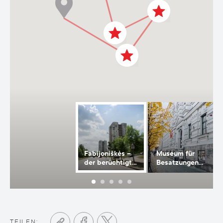
Fabijoniškės –
Museum für
der berüchtigte
Besatzungen
Pripyat
und
Freiheitskämpfe
– das KGB-
Gefängnis
TEILEN: