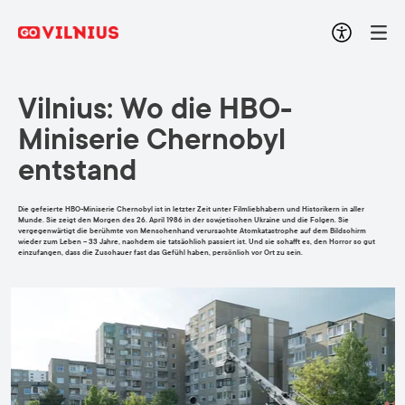
Vilnius: Wo die HBO-
Miniserie Chernobyl
entstand
Die gefeierte HBO-Miniserie Chernobyl ist in letzter Zeit unter Filmliebhabern und Historikern in aller
Munde. Sie zeigt den Morgen des 26. April 1986 in der sowjetischen Ukraine und die Folgen. Sie
vergegenwärtigt die berühmte von Menschenhand verursachte Atomkatastrophe auf dem Bildschirm
wieder zum Leben – 33 Jahre, nachdem sie tatsächlich passiert ist. Und sie schafft es, den Horror so gut
einzufangen, dass die Zuschauer fast das Gefühl haben, persönlich vor Ort zu sein.