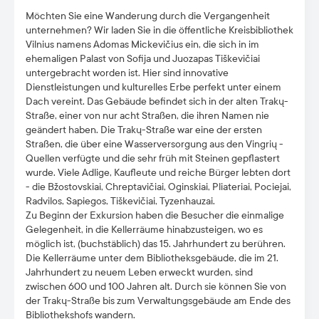
Möchten Sie eine Wanderung durch die Vergangenheit
unternehmen? Wir laden Sie in die öffentliche Kreisbibliothek
Vilnius namens Adomas Mickevičius ein, die sich in im
ehemaligen Palast von Sofija und Juozapas Tiškevičiai
untergebracht worden ist. Hier sind innovative
Dienstleistungen und kulturelles Erbe perfekt unter einem
Dach vereint. Das Gebäude befindet sich in der alten Trakų-
Straße, einer von nur acht Straßen, die ihren Namen nie
geändert haben. Die Trakų-Straße war eine der ersten
Straßen, die über eine Wasserversorgung aus den Vingrių -
Quellen verfügte und die sehr früh mit Steinen gepflastert
wurde. Viele Adlige, Kaufleute und reiche Bürger lebten dort
- die Bžostovskiai, Chreptavičiai, Oginskiai, Pliateriai, Pociejai,
Radvilos, Sapiegos, Tiškevičiai, Tyzenhauzai.
Zu Beginn der Exkursion haben die Besucher die einmalige
Gelegenheit, in die Kellerräume hinabzusteigen, wo es
möglich ist, (buchstäblich) das 15. Jahrhundert zu berühren.
Die Kellerräume unter dem Bibliotheksgebäude, die im 21.
Jahrhundert zu neuem Leben erweckt wurden, sind
zwischen 600 und 100 Jahren alt. Durch sie können Sie von
der Trakų-Straße bis zum Verwaltungsgebäude am Ende des
Bibliothekshofs wandern.