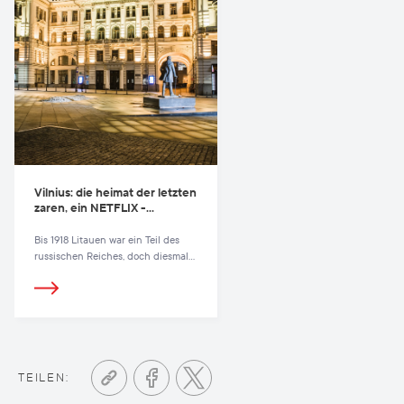
Vilnius: die heimat der letzten
zaren, ein NETFLIX -
miniderie
Bis 1918 Litauen war ein Teil des
russischen Reiches, doch diesmal
wurde die Geschichte der
königlichen russischen Familie der
Romanows in den Straßen von
Vilnius in der berühmten Netflix-
Miniserie The Last Czars zum
Leben erweckt.
TEILEN: