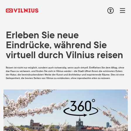
Erleben Sie neue
Eindrücke, während Sie
virtuell durch Vilnius reisen
Reisen ist nicht nur möglich, sondern auch notwendig, wenn auch virtuell. Entfliehen Sie dem Alltag, ohne
das Haus zu verlassen, und finden Sie sich in Vilnius wieder – die Stadt öffnet Ihnen die schönsten Ecken
der Natur, die beeindruckendsten Werke der Kunst und Architektur und inspirierende Räume. Dies ist eine
Gelegenheit, die besten Seiten von Vilnius zu entdecken, ohne irgendwohin eilen zu müssen.