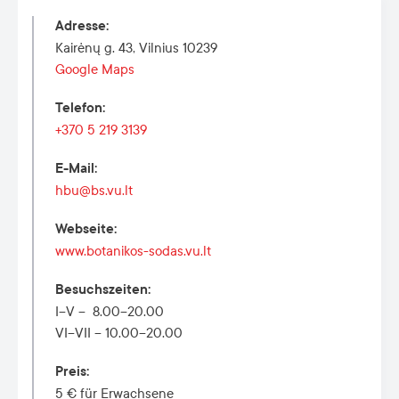
Adresse
:
Kairėnų g. 43, Vilnius 10239
Google Maps
Telefon
:
+370 5 219 3139
E-Mail
:
hbu@bs.vu.lt
Webseite
:
www.botanikos-sodas.vu.lt
Besuchszeiten
:
I–V – 8.00–20.00
VI–VII – 10.00–20.00
Preis
:
5 € für Erwachsene