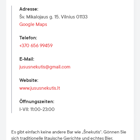
Adresse
:
Šv. Mikalojaus g. 15, Vilnius 01133
Google Maps
Telefon
:
+370 656 99459
E-Mail
:
jususnekutis@gmail.com
Website
:
www.jususnekutis.lt
Öffnungszeiten
:
I-VII: 11:00-23:00
Es gibt einfach keine andere Bar wie „Šnekutis“. Gönnen Sie
sich traditionelle litauische Gerichte und echtes Bier.