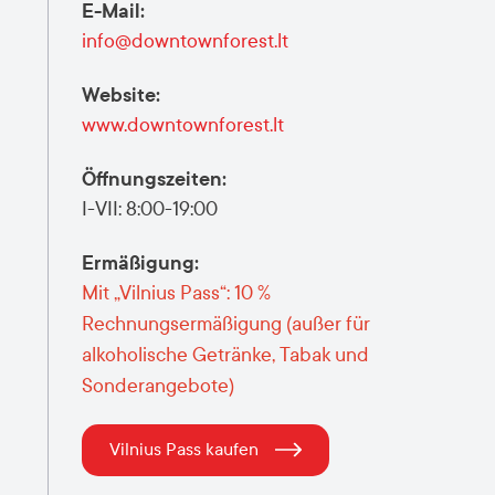
E-Mail
:
info@downtownforest.lt
Website
:
www.downtownforest.lt
Öffnungszeiten
:
I-VII: 8:00-19:00
Ermäßigung
:
Mit „Vilnius Pass“: 10 %
Rechnungsermäßigung (außer für
alkoholische Getränke, Tabak und
Sonderangebote)
Vilnius Pass kaufen