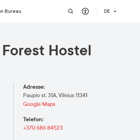
on Bureau
DE
Forest Hostel
PRAKTISCHE INFORMATIONEN
UNTERSTÜTZUNG FÜR
INTEGRATION
HILFE & UNTERSTÜTZUNG
UNTERNEHMEN
Reiseinformationen
Karriere
Über uns
Kontaktieren Sie uns
Meet a Local
Litauisch lernen
finanzielle Unterstützung
Vilnius Pass
Veranstaltungen & Aktivitäten
Angebotsanfrage
Adresse
:
Karten von Vilnius
Paupio st. 31A, Vilnius 11341
Publikationen
Google Maps
Sicherheit in Vilnius
Telefon
:
+370 686 84523