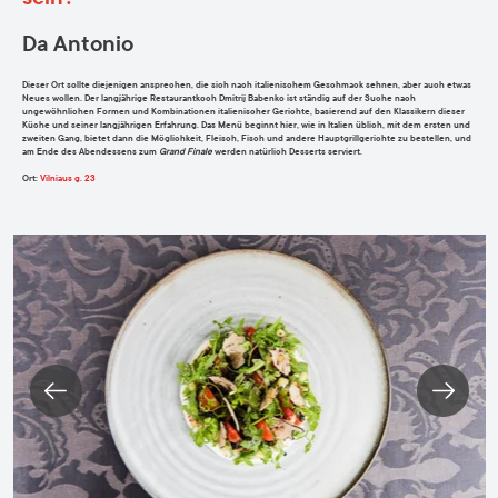
Da Antonio
Dieser Ort sollte diejenigen ansprechen, die sich nach italienischem Geschmack sehnen, aber auch etwas
Neues wollen. Der langjährige Restaurantkoch Dmitrij Babenko ist ständig auf der Suche nach
ungewöhnlichen Formen und Kombinationen italienischer Gerichte, basierend auf den Klassikern dieser
Küche und seiner langjährigen Erfahrung. Das Menü beginnt hier, wie in Italien üblich, mit dem ersten und
zweiten Gang, bietet dann die Möglichkeit, Fleisch, Fisch und andere Hauptgrillgerichte zu bestellen, und
am Ende des Abendessens zum
Grand Finale
werden natürlich Desserts serviert.
Ort
:
Vilniaus g. 23