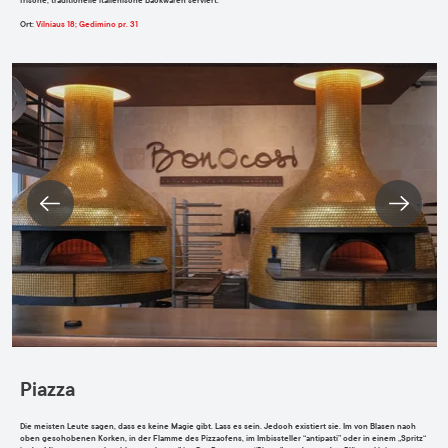
frische, traditionelle italienische Backwaren serviert.
Ort
:
Vilniaus 18; Gedimino pr. 31
Piazza
Die meisten Leute sagen, dass es keine Magie gibt. Lass es sein. Jedoch existiert sie. Im von Blasen nach
oben geschobenen Korken, in der Flamme des Pizzaofens, im Imbissteller “antipasti” oder in einem „Spritz“