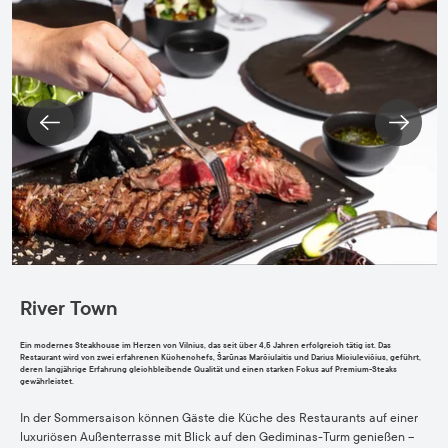
River Town
Ein modernes Steakhouse im Herzen von Vilnius, das seit über 4,5 Jahren erfolgreich tätig ist. Das
Restaurant wird von zwei erfahrenen Küchenchefs, Šarūnas Marčiulaitis und Darius Miciulevičius, geführt,
deren langjährige Erfahrung gleichbleibende Qualität und einen starken Fokus auf Premium-Steaks
gewährleistet.
In der Sommersaison können Gäste die Küche des Restaurants auf einer
luxuriösen Außenterrasse mit Blick auf den Gediminas-Turm genießen –