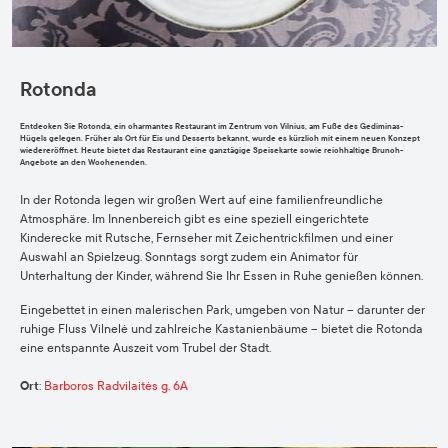
Rotonda
Entdecken Sie Rotonda, ein charmantes Restaurant im Zentrum von Vilnius, am Fuße des Gediminas-
Hügels gelegen. Früher als Ort für Eis und Desserts bekannt, wurde es kürzlich mit einem neuen Konzept
wiedereröffnet. Heute bietet das Restaurant eine ganztägige Speisekarte sowie reichhaltige Brunch-
Angebote an den Wochenenden.
In der Rotonda legen wir großen Wert auf eine familienfreundliche
Atmosphäre. Im Innenbereich gibt es eine speziell eingerichtete
Kinderecke mit Rutsche, Fernseher mit Zeichentrickfilmen und einer
Auswahl an Spielzeug. Sonntags sorgt zudem ein Animator für
Unterhaltung der Kinder, während Sie Ihr Essen in Ruhe genießen können.
Eingebettet in einen malerischen Park, umgeben von Natur – darunter der
ruhige Fluss Vilnelė und zahlreiche Kastanienbäume – bietet die Rotonda
eine entspannte Auszeit vom Trubel der Stadt.
Ort
:
Barboros Radvilaitės g. 6A