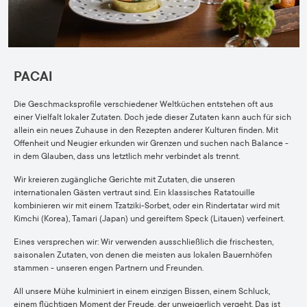
PACAI
Die Geschmacksprofile verschiedener Weltküchen entstehen oft aus
einer Vielfalt lokaler Zutaten. Doch jede dieser Zutaten kann auch für sich
allein ein neues Zuhause in den Rezepten anderer Kulturen finden. Mit
Offenheit und Neugier erkunden wir Grenzen und suchen nach Balance -
in dem Glauben, dass uns letztlich mehr verbindet als trennt.
Wir kreieren zugängliche Gerichte mit Zutaten, die unseren
internationalen Gästen vertraut sind. Ein klassisches Ratatouille
kombinieren wir mit einem Tzatziki-Sorbet, oder ein Rindertatar wird mit
Kimchi (Korea), Tamari (Japan) und gereiftem Speck (Litauen) verfeinert.
Eines versprechen wir: Wir verwenden ausschließlich die frischesten,
saisonalen Zutaten, von denen die meisten aus lokalen Bauernhöfen
stammen - unseren engen Partnern und Freunden.
All unsere Mühe kulminiert in einem einzigen Bissen, einem Schluck,
einem flüchtigen Moment der Freude, der unweigerlich vergeht. Das ist