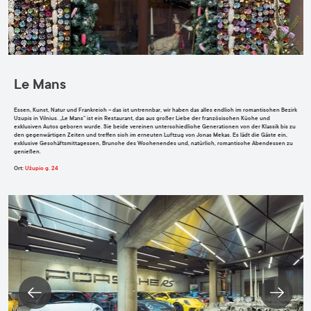
Le Mans
Essen, Kunst, Natur und Frankreich – das ist untrennbar, wir haben das alles endlich im romantischen Bezirk
Uzupis in Vilnius. „Le Mans” ist ein Restaurant, das aus großer Liebe der französischen Küche und
exklusiven Autos geboren wurde. Sie beide vereinen unterschiedliche Generationen von der Klassik bis zu
den gegenwärtigen Zeiten und treffen sich im erneuten Luftzug von Jonas Mekas. Es lädt die Gäste ein,
exklusive Geschäftsmittagessen, Brunche des Wochenendes und, natürlich, romantische Abendessen zu
genießen.
Ort:
Užupio g. 24