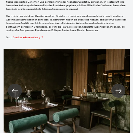
Küche inspirierten Gerichten und der Bedienung der höchsten Qualität zu erstaunen. Im Restaurant wird
besondere Achtung frischen und lokalen Produkten gegeben, mit ihrer Hilfe finden Sie immer besondere
Angebote des Restaurantchefs Adomas Jegnoras im Restaurant.
Elven bietet an, nicht nur klassikgewordene Gerichte zu probieren, sondern auch früher nicht-probierte
Geschmackskombinationen zu testen. Im Restaurant finden Sie auch eine Auswahl selektiver Getränke der
besonderen Qualität, von leichten und nicht-verpflichtenden Weinen bis zu den berühmtesten
Sekthäusern der Region Champagne. Sowohl die Paare, die ein schmackhaftes Abendessen möchten, als
auch große Gruppen von Freuden oder Kollegen finden ihren Platz im Restaurant.
Ort
:
L. Stuokos - Gucevičiaus g. 7