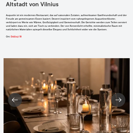
Altstadt von Vilnius
Augustin ist ein modernes Restaurant, das auf saisonalen Zutaten, aufmerksamer Gastfreundschaft und der
Freude am gemeinsamen Essen basiert. Dezent inspiriert vom nahegelegenen Augustinerkloster,
verkörpert es Werte wie Wärme, Großzügigkeit und Gemeinschaft. Die Gerichte werden zum Teilen serviert
und laden dazu ein, sich am Tisch zu verbinden. Der von Kerzenlicht erhellte, minimalistische Raum mit
natürlichen Materialien spiegelt dieselbe Eleganz und Schlichtheit wider wie die Speisen.
Ort
:
Didžioji 18