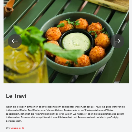
Le Travi
Wenn Sie es noch einfacher, aber trotzdem nicht schlechter wollen, ist das Le Travi eine gute Wahl für die
italienische Küche. Der Küchenchef dieses kleinen Restaurants ist auf Pastagerichte und Weine
spezialisiert, daher ist die Auswahl hier nicht so groß wie im „Da Antonio“, aber die Kombination aus gutem
italienischen Essen und Atmosphäre wird vom Küchenchef und Restaurantbesitzer Mattia großzügig
bereitgestellt.
Ort
:
Užupio g. 19