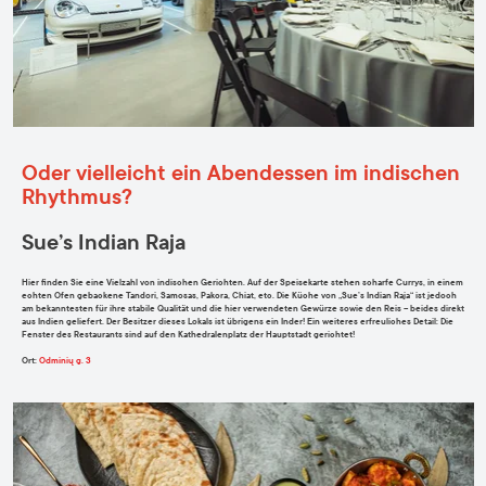
Oder vielleicht ein Abendessen im indischen
Rhythmus?
Sue’s Indian Raja
Hier finden Sie eine Vielzahl von indischen Gerichten. Auf der Speisekarte stehen scharfe Currys, in einem
echten Ofen gebackene Tandori, Samosas, Pakora, Chiat, etc. Die Küche von
„Sue’s Indian Raja“
ist jedoch
am bekanntesten für ihre stabile Qualität und die hier verwendeten Gewürze sowie den Reis – beides direkt
aus Indien geliefert. Der Besitzer dieses Lokals ist übrigens ein Inder!
Ein weiteres erfreuliches Detail
:
Die
Fenster des Restaurants sind auf den Kathedralenplatz der Hauptstadt
gerichtet
!
Ort
:
Odminių g. 3