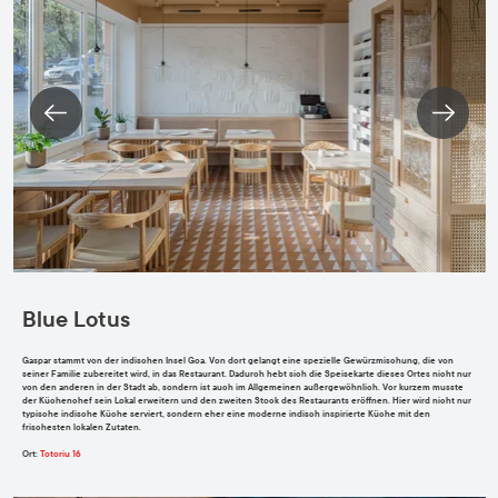
Blue Lotus
Gaspar stammt von der indischen Insel Goa. Von dort gelangt eine spezielle Gewürzmischung, die von
seiner Familie zubereitet wird, in das Restaurant. Dadurch hebt sich die Speisekarte dieses Ortes nicht nur
von den anderen in der Stadt ab, sondern ist auch im Allgemeinen außergewöhnlich. Vor kurzem musste
der Küchenchef sein Lokal erweitern und den zweiten Stock des Restaurants eröffnen. Hier wird nicht nur
typische indische Küche serviert, sondern eher
eine moderne indisch inspirierte Küche mit den
frischesten lokalen Zutaten.
Ort
:
Totoriu 16