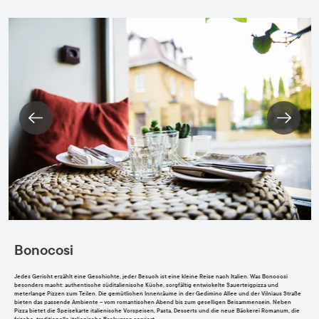
Bonocosi
Jedes Gericht erzählt eine Geschichte, jeder Besuch ist eine kleine Reise nach Italien. Was Bonocosi
besonders macht: authentische süditalienische Küche, sorgfältig entwickelte Sauerteigpizza und
meterlange Pizzen zum Teilen. Die gemütlichen Innenräume in der Gedimino Allee und der Vilniaus Straße
bieten das passende Ambiente – vom romantischen Abend bis zum geselligen Beisammensein. Neben
Pizza bietet die Speisekarte italienische Vorspeisen, Pasta, Desserts und die neue Bäckerei Romanum, die