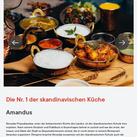
Die Nr. 1 der skandinavischen Küche
Amandus
Deivydas Praspaliauskas, einer der bekanntesten Köche des Landes, ist der skandinavischen Schule treu
ergeben. Nach seinem Studium und Praktikum in Kopenhagen kehrte er zurück und war der erste, der
Litauer und Gäste der Stadt zu Degustationsessen einlud, die er noch immer in seinem Restaurant
Amandus organisiert. Übrigens brachte Deivydas zusammen mit der skandinavischen Schule auch die