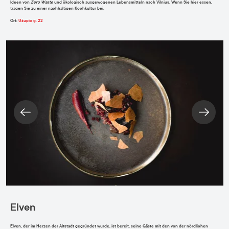
Ideen von
Zero Waste
und ökologisch ausgewogenen Lebensmitteln nach Vilnius. Wenn Sie hier essen,
tragen Sie zu einer nachhaltigen Kochkultur bei.
Ort
:
Užupio g. 22
Elven
Elven, der im Herzen der Altstadt gegründet wurde, ist bereit, seine Gäste mit den von der nördlichen