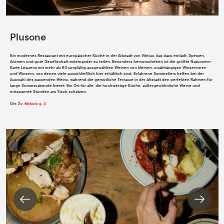
Plusone
Ein modernes Restaurant mit europäischer Küche in der Altstadt von Vilnius, das dazu einlädt, Speisen,
Aromen und gute Gesellschaft miteinander zu teilen. Besonders hervorzuheben ist die größte Naturwein-
Karte Litauens mit mehr als 50 sorgfältig ausgewählten Weinen von kleinen, unabhängigen Winzerinnen
und Winzern, von denen viele ausschließlich hier erhältlich sind. Erfahrene Sommeliers helfen bei der
Auswahl des passenden Weins, während die gemütliche Terrasse in der Altstadt den perfekten Rahmen für
lange Sommerabende bietet. Ein Ort für alle, die hochwertige Küche, außergewöhnliche Weine und
entspannte Stunden am Tisch schätzen.
Ort
:
Šv. Mykolo g. 4