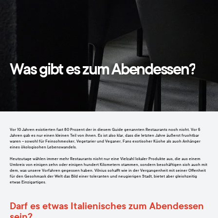
Was gibt es zum Abendessen?
Vor 10 Jahren existierten fast 80 Prozent der in diesem Guide genannten Restaurants noch nicht. Vor 5
Jahren gab es nur einen kleinen Teil von ihnen. Es ist also klar, dass die letzten Jahre äußerst fruchtbar
waren – sowohl für Feinschmecker, Vegetarier und Veganer, Fans exotischer Küche als auch Anhänger
eines ökologischen Lebenswandels.
Heutzutage wählen immer mehr Restaurants nicht nur eine Vielzahl lokaler Produkte aus, die aus einem
Umkreis von einigen zehn oder einigen hundert Kilometern stammen, sondern beschäftigen sich auch mit
dem, was unsere Vorfahren gegessen haben. Vilnius schafft wie in der Vergangenheit mit seiner Offenheit
für den Geschmack der Welt das Bild einer toleranten und neugierigen Stadt, bietet aber gleichzeitig
etwas Einzigartiges.
Darf es etwas Italienisches zum Abendessen
sein?