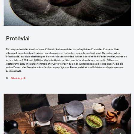
Protėviai
Ein anspruchsvoller Ausdruck von Kulinarik, Kultur und der ursprünglichen Kunst des Kochens über
offenem Feuer, bei dem Tradition durch moderne Techniken neu interpretiert wird. Als zeitgemäßes
Steakhouse, das sich erstklassigen Fleischstücken und dem Grillen über offenem Feuer widmet, wurde es
in den Jahren 2024 und 2025 im Michelin Guide geführt und in beiden Jahren unter die 30 besten
Restaurants Litauens aufgenommen. Die Gäste werden zu einer kulinarischen Reise eingeladen, die die
wahre Essenz des Geschmacks offenbart – geprägt vom Feuer, geleitet von Präzision und getragen von
Leidenschaft.
Ort
:
Odminių g. 3