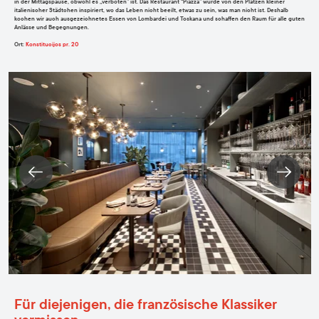
in der Mittagspause, obwohl es „verboten” ist. Das Restaurant “Piazza” wurde von den Plätzen kleiner
italienischer Städtchen inspiriert, wo das Leben nicht beeilt, etwas zu sein, was man nicht ist. Deshalb
kochen wir auch ausgezeichnetes Essen von Lombardei und Toskana und schaffen den Raum für alle guten
Anlässe und Begegnungen.
Ort
:
Konstitucijos pr. 20
Für diejenigen, die französische Klassiker