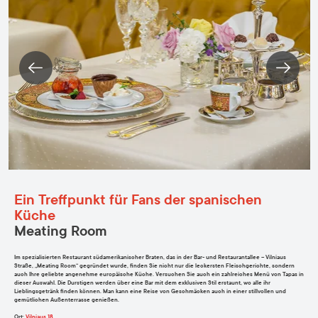
Ein Treffpunkt für Fans der spanischen
Küche
Meating Room
Im spezialisierten Restaurant südamerikanischer Braten, das in der Bar- und Restaurantallee – Vilniaus
Straße, „Meating Room“ gegründet wurde, finden Sie nicht nur die leckersten Fleischgerichte, sondern
auch Ihre geliebte angenehme europäische Küche. Versuchen Sie auch ein zahlreiches Menü von Tapas in
dieser Auswahl. Die Durstigen werden über eine Bar mit dem exklusiven Stil erstaunt, wo alle ihr
Lieblingsgetränk finden können. Man kann eine Reise von Geschmäcken auch in einer stillvollen und
gemütlichen Außenterrasse genießen.
Ort
:
Vilniaus 18