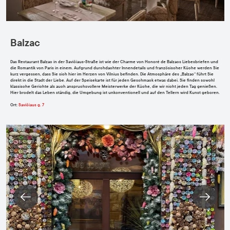
Balzac
Das Restaurant
Balzac
in der Savičiaus-Straße ist wie der Charme von Honoré de Balzacs Liebesbriefen und
die Romantik von Paris in einem. Aufgrund durchdachter Innendetails und französischer Küche werden Sie
kurz vergessen, dass Sie sich hier im Herzen von Vilnius befinden. Die Atmosphäre des „Balzac“ führt Sie
direkt in die Stadt der Liebe. Auf der Speisekarte ist für jeden Geschmack etwas dabei. Sie finden sowohl
klassische Gerichte als auch anspruchsvollere Meisterwerke der Küche, die wir nicht jeden Tag genießen.
Hier brodelt das Leben ständig, die Umgebung ist unkonventionell und auf den Tellern wird Kunst geboren.
Ort
:
Savičiaus g. 7