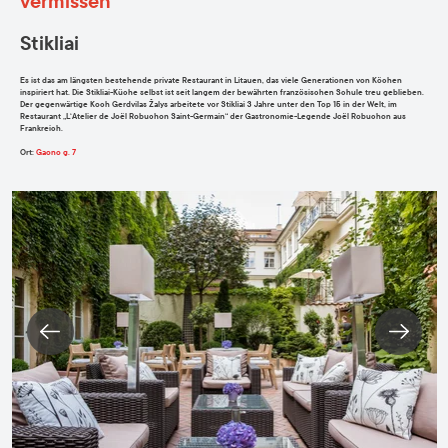
vermissen
Stikliai
Es ist das am längsten bestehende private Restaurant in Litauen, das viele Generationen von Köchen
inspiriert hat. Die
Stikliai
-Küche
selbst
ist
seit langem der bewährten französischen Schule treu geblieben.
Der gegenwärtige Koch Gerdvilas Žalys arbeitete vor
Stikliai
3 Jahre unter den Top 15 in der Welt, im
Restaurant „L‘Atelier de Joël Robuchon Saint-Germain“ der Gastronomie-Legende Joël Robuchon aus
Frankreich.
Ort
:
Gaono g. 7