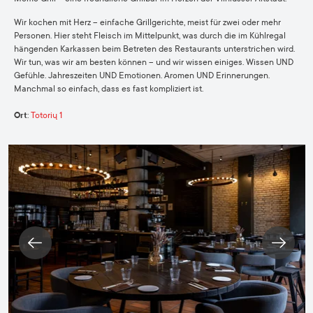
Wir kochen mit Herz – einfache Grillgerichte, meist für zwei oder mehr
Personen. Hier steht Fleisch im Mittelpunkt, was durch die im Kühlregal
hängenden Karkassen beim Betreten des Restaurants unterstrichen wird.
Wir tun, was wir am besten können – und wir wissen einiges. Wissen UND
Gefühle. Jahreszeiten UND Emotionen. Aromen UND Erinnerungen.
Manchmal so einfach, dass es fast kompliziert ist.
Ort
:
Totorių 1