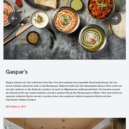
Gaspar’s
Gaspar stammt von der indischen Insel Goa. Von dort gelangt eine spezielle Gewürzmischung, die von
seiner Familie zubereitet wird, in das Restaurant. Dadurch hebt sich die Speisekarte dieses Ortes nicht nur
von den anderen in der Stadt ab, sondern ist auch im Allgemeinen außergewöhnlich. Vor kurzem musste
der Küchenchef sein Lokal erweitern und den zweiten Stock des Restaurants eröffnen. Hier wird nicht nur
typische indische Küche serviert, sondern eher
eine moderne indisch inspirierte Küche mit den
frischesten lokalen Zutaten.
Ort
:
Pylimo g. 23-3