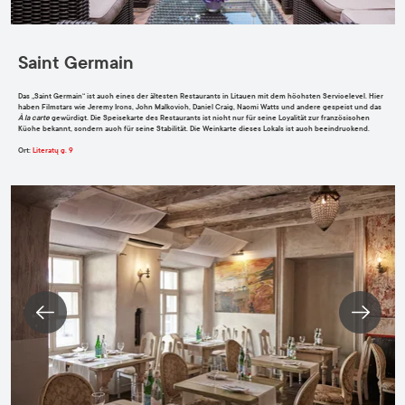
Saint Germain
Das „Saint Germain“ ist auch eines der ältesten Restaurants in Litauen mit dem höchsten Servicelevel. Hier
haben Filmstars wie Jeremy Irons, John Malkovich, Daniel Craig, Naomi Watts und andere gespeist und das
À
la carte
gewürdigt. Die Speisekarte des Restaurants ist nicht nur für seine Loyalität zur französischen
Küche bekannt, sondern auch für seine Stabilität. Die Weinkarte dieses Lokals ist auch beeindruckend.
Ort
:
Literatų g. 9