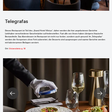
Telegrafas
Dieses Restaurant ist Teil des „Grand Hotel Vilnius“, daher werden die hier angebotenen Gerichte
Liebhaber verschiedener Geschmäcker zufriedenstellen. Fast alle von ihnen haben übrigens litauische
Bestandteile. Das Abendessen im Restaurant ist nicht nur lecker, sondern auch gesund: Im „Telegrafas“
werden die Vorspeisen ohne Fett zubereitet, die Desserts
sind
ausgewogen und warme Gerichte werden
mit kalorienarmen Beilagen serviert.
Ort
:
Universiteto g. 14