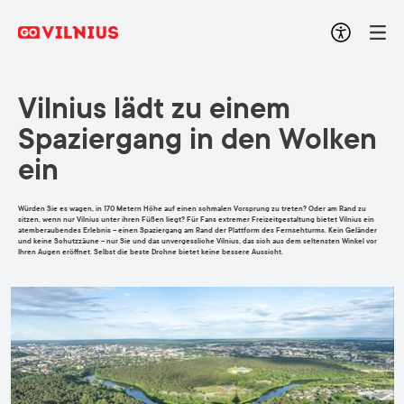
Vilnius lädt zu einem
Spaziergang in den Wolken
ein
Würden Sie es wagen, in 170 Metern Höhe auf einen schmalen Vorsprung zu treten? Oder am Rand zu
sitzen, wenn nur Vilnius unter ihren Füßen liegt? Für Fans extremer Freizeitgestaltung bietet Vilnius ein
atemberaubendes Erlebnis – einen Spaziergang am Rand der Plattform des Fernsehturms. Kein Geländer
und keine Schutzzäune – nur Sie und das unvergessliche Vilnius, das sich aus dem seltensten Winkel vor
Ihren Augen eröffnet. Selbst die beste Drohne bietet keine bessere Aussicht.