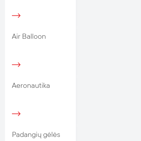
Air Balloon
Aeronautika
Padangių gėlės