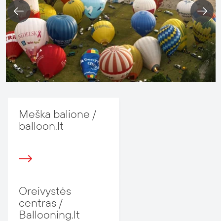
Meška balione /
balloon.lt
Oreivystės
centras /
Ballooning.lt