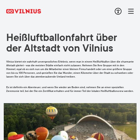
Heißluftballonfahrt über
der Altstadt von Vilnius
Vilnius bietet ein wahrhaft unvergessliches Erlebnis, wenn man in einem Heißluftballon über die charmante
Altstadt gleitet - was die meisten Städte einfach nicht zulassen. Nehmen Sie Ihre Gruppe mit in den
Himmel, egal ob es sich nun um die Mitarbeiter einer kleinen Firma handelt oder um eine größere Gruppe
von bis zu 100 Personen, und genießen Sie das Wunder, einen Kilometer über der Stadt zu schweben oder
lassen Sie sich über das atemberaubende Umland treiben.
Es ist definitiv ein Abenteuer, und wenn Sie wieder am Boden sind, nehmen Sie an einer speziellen
Zeremonie teil, bei der Sie ein Zertifikat erhalten und für immer Teil der lokalen Heißluftballoncrew werden.