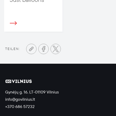
TEILEN:
Gynėjų g. 16, LT-01109 Vilnius
info@govilnius.lt
+370 686 57232