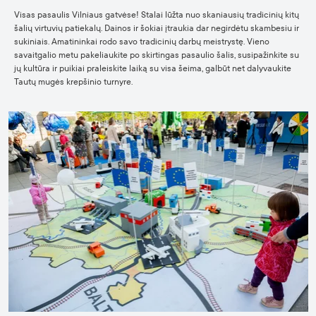
Visas pasaulis Vilniaus gatvėse! Stalai lūžta nuo skaniausių tradicinių kitų
šalių virtuvių patiekalų. Dainos ir šokiai įtraukia dar negirdėtu skambesiu ir
sukiniais. Amatininkai rodo savo tradicinių darbų meistrystę. Vieno
savaitgalio metu pakeliaukite po skirtingas pasaulio šalis, susipažinkite su
jų kultūra ir puikiai praleiskite laiką su visa šeima, galbūt net dalyvaukite
Tautų mugės krepšinio turnyre.