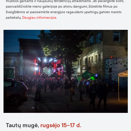
muzikos garsams ir naujausių tendencijų atradimams. Jei pavargsite šokti,
pasivaikščiokite meno galerijoje po atviru dangumi, žiūrėkite filmus po
žvaigždėmis ar pasisemkite energijos ragaudami ypatingų gatvės maisto
patiekalų.
Daugiau informacijos.
Tautų
mugė
,
rugsėjo
15–17 d.