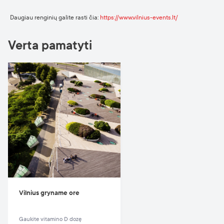
Daugiau
renginių
galite
rasti
čia
:
https://www.vilnius-events.lt/
Verta pamatyti
Vilnius gryname ore
Gaukite vitamino D dozę