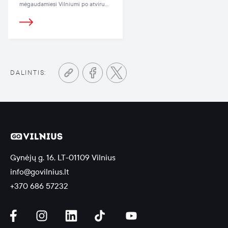
mėgaudamiesi Vilniumi po atviru
dangumi.
DALINTIS:
Gynėjų g. 16, LT-01109 Vilnius
info@govilnius.lt
+370 686 57232