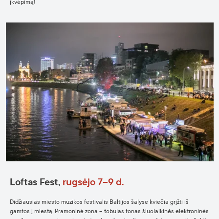
įkvėpimą!
Loftas
Fest,
rugsėjo
7–9 d.
Didžiausias miesto muzikos festivalis Baltijos šalyse kviečia grįžti iš
gamtos į miestą. Pramoninė zona – tobulas fonas šiuolaikinės elektroninės