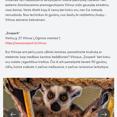
tinkamas net mažiausiems lankytojams. Būkite pasiruošę nustebti! Net
patiems išrankiausiems pramogautojams Vilnius siūlo gausybę atradimų
visai šeimai. Verta iškelti koją iš namų bet kokiu oru, nes čia niekada
nenuobodu. Nuo technikos iki gyvūnų, nuo žaislų iki neįtikėtinų iliuzijų -
Vilnius atsiveria kiekvienam.
„Zoopark“
Verkių g. 27, Vilnius („Ogmios miestas“)
https://www.zoopark.lt/vilnius
Kur Vilniuje ant pečių jums užšoks lemūras, pamaitinsite triušiuką ar
stebėsite, kaip medžiais karstosi beždžionės? Vilniaus „Zoopark“ bet kokiu
oru nukels į egzotiškus kraštus. Čia iš arti pamatysite beveik 90 gyvūnų
rūšių, kurios sužavės ir pačius mažiausius, ir pačius vyriausius lankytojus.