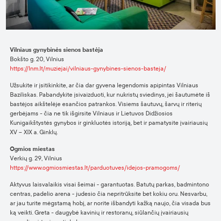
Vilniaus gynybinės sienos bastėja
Bokšto g. 20, Vilnius
https://lnm.lt/muziejai/vilniaus-gynybines-sienos-basteja/
Užsukite ir įsitikinkite, ar čia dar gyvena legendomis apipintas Vilniaus
Baziliskas. Pabandykite įsivaizduoti, kur nukristų sviedinys, jei šautumėte iš
bastėjos aikštelėje esančios patrankos. Visiems šautuvų, šarvų ir riterių
gerbėjams - čia ne tik išgirsite Vilniaus ir Lietuvos Didžiosios
Kunigaikštystės gynybos ir ginkluotės istoriją, bet ir pamatysite įvairiausių
XV – XIX a. Ginklų.
Ogmios miestas
Verkių g. 29, Vilnius
https://www.ogmiosmiestas.lt/parduotuves/idejos-pramogoms/
Aktyvus laisvalaikis visai šeimai - garantuotas. Batutų parkas, badmintono
centras, padelio arena - judesio čia nepritrūksite bet kokiu oru. Nesvarbu,
ar jau turite mėgstamą hobį, ar norite išbandyti kažką naujo, čia visada bus
ką veikti. Greta - daugybė kavinių ir restoranų, siūlančių įvairiausių