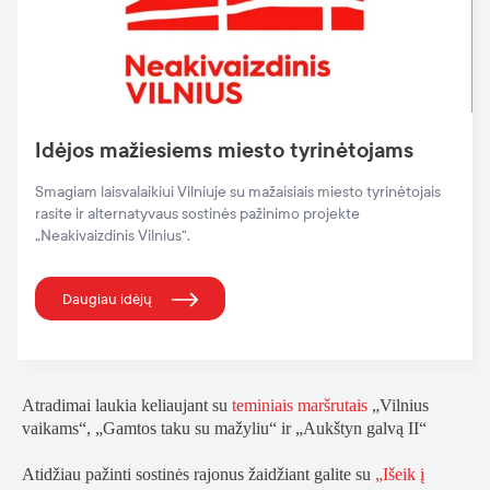
Idėjos mažiesiems miesto tyrinėtojams
Smagiam laisvalaikiui Vilniuje su mažaisiais miesto tyrinėtojais
rasite ir alternatyvaus sostinės pažinimo projekte
„Neakivaizdinis Vilnius“.
Daugiau idėjų
Atradimai laukia keliaujant su
teminiais maršrutais
„Vilnius
vaikams“, „Gamtos taku su mažyliu“ ir „Aukštyn galvą II“
Atidžiau pažinti sostinės rajonus žaidžiant galite su
„Išeik į