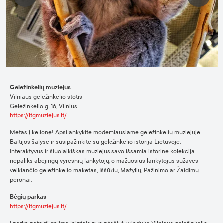
Geležinkelių muziejus
Vilniaus geležinkelio stotis
Geležinkelio g. 16, Vilnius
https://ltgmuziejus.lt/
Metas į kelionę! Apsilankykite moderniausiame geležinkelių muziejuje
Baltijos šalyse ir susipažinkite su geležinkelio istorija Lietuvoje.
Interaktyvus ir šiuolaikiškas muziejus savo išsamia istorine kolekcija
nepaliks abejingų vyresnių lankytojų, o mažuosius lankytojus sužavės
veikiančio geležinkelio maketas, Iššūkių, Mažylių, Pažinimo ar Žaidimų
peronai.
Bėgių parkas
https://ltgmuziejus.lt/