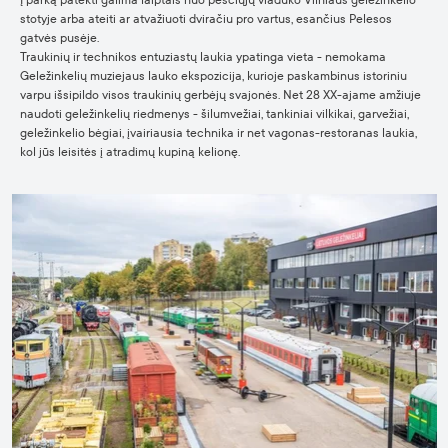
Į parką patekti galima laiptais nuo pėsčiųjų viaduko Vilniaus geležinkelio
stotyje arba ateiti ar atvažiuoti dviračiu pro vartus, esančius Pelesos
gatvės pusėje.
Traukinių ir technikos entuziastų laukia ypatinga vieta - nemokama
Geležinkelių muziejaus lauko ekspozicija, kurioje paskambinus istoriniu
varpu išsipildo visos traukinių gerbėjų svajonės. Net 28 XX-ajame amžiuje
naudoti geležinkelių riedmenys - šilumvežiai, tankiniai vilkikai, garvežiai,
geležinkelio bėgiai, įvairiausia technika ir net vagonas-restoranas laukia,
kol jūs leisitės į atradimų kupiną kelionę.