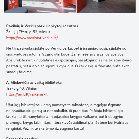
Pavilnių ir Verkių parkų lankytojų centras
Žaliųjų Ežerų g. 53, Vilnius
https://www.pavilniai-verkiai.lt/
Ne tik pasivaikščiokite po Verkių parką, bet ir išsamiau susipažinkite su
šios vietovės istorija. Sužinokite, kodėl Žalieji ežerai yra žalios spalvos.
Apžiūrėkite ne tik nuolatines ekspozicijas, pasakojančias ne tik apie dvaro
pastatus, bet ir apie saugomus gyvūnus. O kai viską sužinosite, sužaiskite
smagų žaidimą.
A. Mickevičiaus vaikų biblioteka
Trakų g. 10, Vilnius
https://amb.lt/vaikams/lt
Užsukę į bibliotekos kiemą pamatysite taksofoną, o ragelyje išgirsite
neįprasčiausių garsų ar net pokalbių iš praeities. Pačioje bibliotekoje
laukia ne tik numylėtos ar naujausios knygos vaikams, bet ir daugybė
pramogų, knygų labirintas, interaktyvūs žaidimai planšetėse bei įvairiausi
renginiai. Pažinkite skaitymo džiaugsmą kartu!