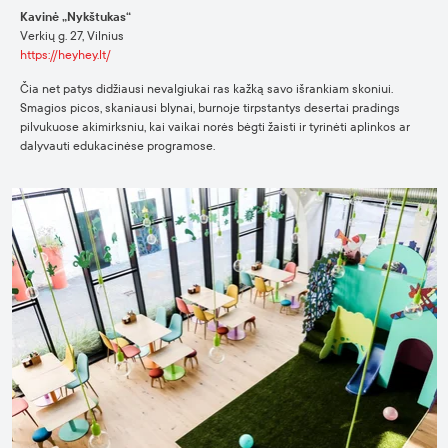
Kavinė „Nykštukas“
Verkių g. 27, Vilnius
https://heyhey.lt/
Čia net patys didžiausi nevalgiukai ras kažką savo išrankiam skoniui.
Smagios picos, skaniausi blynai, burnoje tirpstantys desertai pradings
pilvukuose akimirksniu, kai vaikai norės bėgti žaisti ir tyrinėti aplinkos ar
dalyvauti edukacinėse programose.