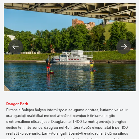
Danger Park
Pirmasis Baltijos šalyse interaktyvus saugumo centras, kuriame vaikai ir
suaugusieji praktiškai mokosi atpažinti pavojus ir tinkamai elgtis
ekstremaliose situacijose. Daugiau nei 1 400 kv. metrų erdvėje įrengtos
šešios teminės zonos, daugiau nei 45 interaktyvūs eksponatai ir per 100
realistiškų scenarijų. Lankytojai gali išbandyti evakuaciją iš dūmų pilnos