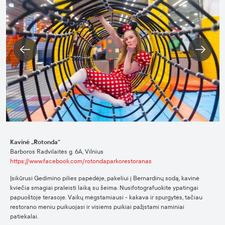
Kavinė „Rotonda“
Barboros Radvilaitės g. 6A, Vilnius
https://www.facebook.com/rotondaparkorestoranas
Įsikūrusi Gedimino pilies papėdėje, pakeliui į Bernardinų sodą, kavinė
kviečia smagiai praleisti laiką su šeima. Nusifotografuokite ypatingai
papuoštoje terasoje. Vaikų mėgstamiausi - kakava ir spurgytės, tačiau
restorano meniu puikuojasi ir visiems puikiai pažįstami naminiai
patiekalai.