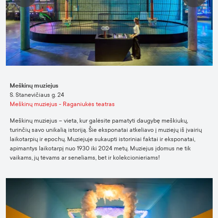
Meškinų muziejus
S. Stanevičiaus g. 24
Meškinų muziejus - Raganiukės teatras
Meškinų muziejus – vieta, kur galėsite pamatyti daugybę meškiukų,
turinčių savo unikalią istoriją. Šie eksponatai atkeliavo į muziejų iš įvairių
laikotarpių ir epochų. Muziejuje sukaupti istoriniai faktai ir eksponatai,
apimantys laikotarpį nuo 1930 iki 2024 metų. Muziejus įdomus ne tik
vaikams, jų tėvams ar seneliams, bet ir kolekcionieriams!