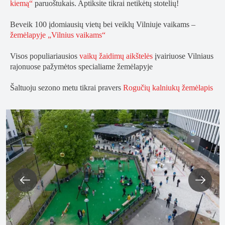
kiemą“
paruoštukais.
Aptiksite tikrai netikėtų stotelių!
Beveik
100
įdomiausių vietų bei veiklų Vilniuje vaikams –
žemėlapyje „Vilnius vaikams“
Visos populiariausios
vaikų žaidimų aikštelės
įvairiuose Vilniaus
rajonuose pažymėtos specialiame žemėlapyje
Šaltuoju sezono metu tikrai pravers
Rogučių kalniukų žemėlapis