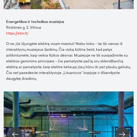
Energetikos ir technikos muziejus
Rinktinės g. 2, Vilnius
https://etm.lt/
O ne, jūs išjungėte elektrą visam miestui! Nieko tokio - tai tik vienas iš
interaktyvių muziejaus žaidimų. Čia viską būtina liesti, kad patys
įsitikintumėte, kaip veikia fizikos dėsniai. Muziejuje ne tik susipažinsite su
elektros gaminimo principais - čia pamatysite pačią oru sklendžiančią
elektrą ar pamatysite, kaip elektra keliauja jūsų kūnu iki pat plaukų galiukų.
Čia net pasėdėsite interaktyvioje „Lituanicos“ kopijoje ir išbandysite
daugybę išradimų.