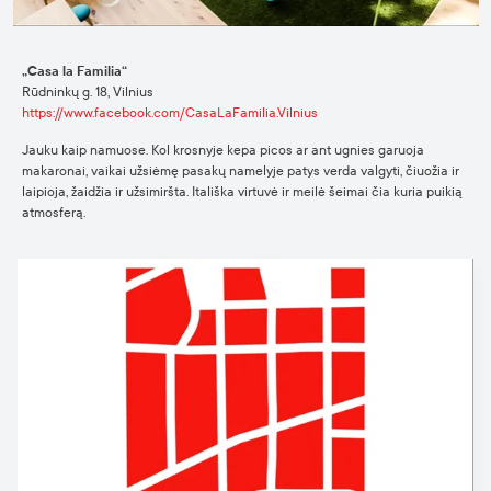
„Casa la Familia“
Rūdninkų g. 18, Vilnius
https://www.facebook.com/CasaLaFamilia.Vilnius
Jauku kaip namuose. Kol krosnyje kepa picos ar ant ugnies garuoja
makaronai, vaikai užsiėmę pasakų namelyje patys verda valgyti, čiuožia ir
laipioja, žaidžia ir užsimiršta. Itališka virtuvė ir meilė šeimai čia kuria puikią
atmosferą.