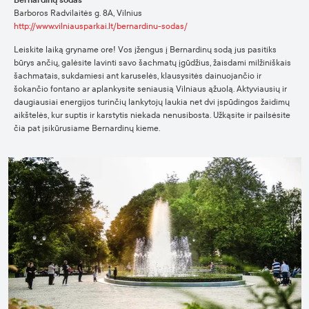
Bernardinų sodas
Barboros Radvilaitės g. 8A, Vilnius
http://www.vilniausparkai.lt/bernardinu-sodas/
Leiskite laiką gryname ore! Vos įžengus į Bernardinų sodą jus pasitiks
būrys ančių, galėsite lavinti savo šachmatų įgūdžius, žaisdami milžiniškais
šachmatais, sukdamiesi ant karuselės, klausysitės dainuojančio ir
šokančio fontano ar aplankysite seniausią Vilniaus ąžuolą. Aktyviausių ir
daugiausiai energijos turinčių lankytojų laukia net dvi įspūdingos žaidimų
aikštelės, kur suptis ir karstytis niekada nenusibosta. Užkąsite ir pailsėsite
čia pat įsikūrusiame Bernardinų kieme.