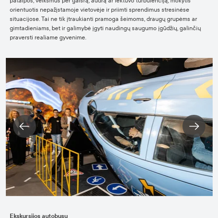
patalpos, veiksmus per gaisrą, audrą ar lėktuvo turbulenciją, mokytis
orientuotis nepažįstamoje vietovėje ir priimti sprendimus stresinėse
situacijose. Tai ne tik įtraukianti pramoga šeimoms, draugų grupėms ar
gimtadieniams, bet ir galimybė įgyti naudingų saugumo įgūdžių, galinčių
praversti realiame gyvenime.
Ekskursijos autobusu