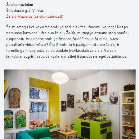
Žaislų muziejus
Šiltadaržio g. 2, Vilnius
Žaislų Muziejus (zaislumuziejus.lt)
Žaisti smagu bet kokiame amžiuje, tad leiskitės į žaidimų kelionę! Net jei
namuose lentynos lūžta nuo žaislų, Žaislų muziejuje atrasite stebinančių
eksponatų. Ar akmens amžiuje žmonės žaidė? Kokie žaidimai buvo
populiarūs viduramžiais? Čia išmoksite ir pasigaminti savo žaislų, ir
turėsite galimybę pažaisti su pačiais įvairiausiais žaislais. Vyresni
lankytojai sugrįš į savo vaikystę, o mažieji išbandys neregėtus žaidimus.