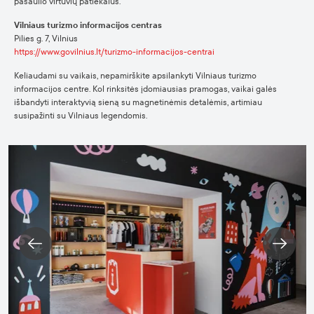
pasaulio virtuvių patiekalus.
Vilniaus turizmo informacijos centras
Pilies g. 7, Vilnius
https://www.govilnius.lt/turizmo-informacijos-centrai
Keliaudami su vaikais, nepamirškite apsilankyti Vilniaus turizmo
informacijos centre. Kol rinksitės įdomiausias pramogas, vaikai galės
išbandyti interaktyvią sieną su magnetinėmis detalėmis, artimiau
susipažinti su Vilniaus legendomis.