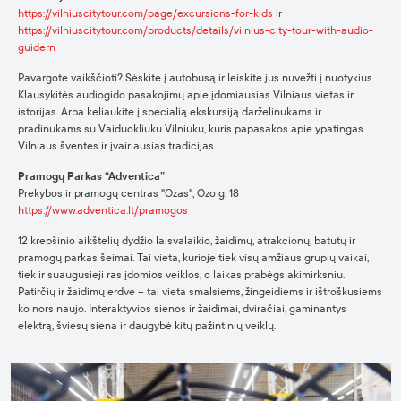
https://vilniuscitytour.com/page/excursions-for-kids
ir
https://vilniuscitytour.com/products/details/vilnius-city-tour-with-audio-
guidern
Pavargote vaikščioti? Sėskite į autobusą ir leiskite jus nuvežti į nuotykius.
Klausykitės audiogido pasakojimų apie įdomiausias Vilniaus vietas ir
istorijas. Arba keliaukite į specialią ekskursiją darželinukams ir
pradinukams su Vaiduokliuku Vilniuku, kuris papasakos apie ypatingas
Vilniaus šventes ir įvairiausias tradicijas.
Pramogų Parkas “Adventica”
Prekybos ir pramogų centras "Ozas", Ozo g. 18
https://www.adventica.lt/pramogos
12 krepšinio aikštelių dydžio laisvalaikio, žaidimų, atrakcionų, batutų ir
pramogų parkas šeimai. Tai vieta, kurioje tiek visų amžiaus grupių vaikai,
tiek ir suaugusieji ras įdomios veiklos, o laikas prabėgs akimirksniu.
Patirčių ir žaidimų erdvė – tai vieta smalsiems, žingeidiems ir ištroškusiems
ko nors naujo. Interaktyvios sienos ir žaidimai, dviračiai, gaminantys
elektrą, šviesų siena ir daugybė kitų pažintinių veiklų.