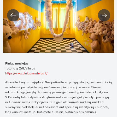
Pinigų muziejus
Totorių g. 2/8, Vilnius
https://www.pinigumuziejus.lt/
Atraskite tikrą muziejų-lobį! Susipažinkite su pinigų istorija, įvairiausių šalių
valiutomis, pamatykite neįprasčiausius pinigus ar į pasaulio Gineso
rekordų knygą įrašytą didžiausią pasaulyje monetų piramidę iš 1 milijono
935 centų. Interaktyvus ir itin įtraukiantis muziejus gali pasiūlyti pramogų
net ir mažiesiems lankytojams - čia galėsite sužaisti žaidimų, nusikalti
suvenyrinę plokštelę ar net pasisverti ant specialių svarstyklių ir sužinoti,
kiek kainuotumėte, jei būtumėte auksinis, platininis ar sidabrinis.