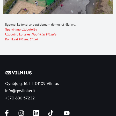
Ilgesnei kelionei ar papildomam dėmesiui išlaikyti:
Spalvinimo užduotėlės
Užduočių kortelės
Nuotykiai Vilniuje
Komiksai
Vilnius. Eime!
Gynėjų g. 16, LT-01109 Vilnius
info@govilnius.lt
+370 686 57232