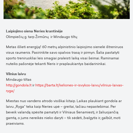
Laipiojimo siena Neries krantinėje
Olimpiečių g. tarp Žirmūnų ir Mindaugo tiltų
Metas išlieti energiją! 60 metrų alpinistinio laipiojimo sienelė ištreniruos
visus raumenis. Pasirinkite savo spalvos trasą ir pirmyn. Šalia pastatyti
sporto treniruokliai leis smagiai praleisti laiką visai šeimai. Raminamai
nuteiks pašonėje tekanti Neris ir praplaukiantys baidarininkai.
Vilnius laivu
Mindaugo tiltas
http://gondola.lt
ir
https://barta.lt/keliones-ir-isvykos-laivu/vilnius-laivas-
ryga/
Miestas nuo vandens atrodo visiškai kitaip. Laikas plaukiant gondola ar
laivu „Ryga“ teka kaip Neries upė – greitai, tačiau nepastebimai. Per
beveik valandą spėsite pamatyti ir Vilniaus Senamiestį, ir žaliuojančią
gamtą, o jums nereikės nieko daryti – tik sėdėti, žvalgytis ir, galbūt, moti
praeiviams.