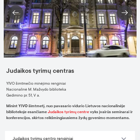
Judaikos tyrimų centras
YIVO šimtmečio minėjimo renginiai
Nacionalinė M. Mažvydo biblioteka
Gedimino pr. 51, V a.
Minint YIVO šimtmetį, nuo pavasario vidurio Lietuvos nacionalinėje
bibliotekoje esančiame
Judaikos tyrimų centre
vyks įvairūs seminarai ir
konferencijos, skirtos reikšmingiausiems žydų gyvenimo momentams.
Judaikos tyrimų centro renginiai