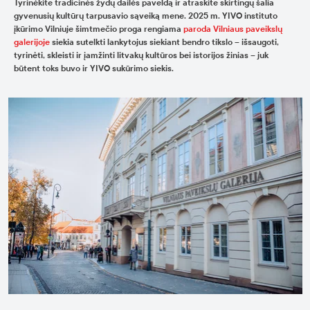
Tyrinėkite tradicinės žydų dailės paveldą ir atraskite skirtingų šalia
gyvenusių kultūrų tarpusavio sąveiką mene. 2025 m. YIVO instituto
įkūrimo Vilniuje šimtmečio proga rengiama
paroda Vilniaus paveikslų
galerijoje
siekia sutelkti lankytojus siekiant bendro tikslo – išsaugoti,
tyrinėti, skleisti ir įamžinti litvakų kultūros bei istorijos žinias – juk
būtent toks buvo ir YIVO sukūrimo siekis.