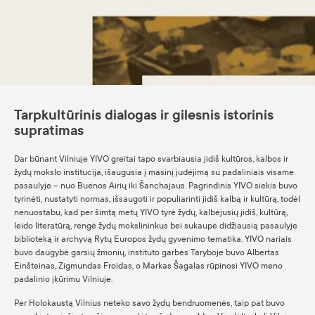
Tarpkultūrinis dialogas ir gilesnis istorinis
supratimas
Dar būnant Vilniuje YIVO greitai tapo svarbiausia jidiš kultūros, kalbos ir
žydų mokslo institucija, išaugusia į masinį judėjimą su padaliniais visame
pasaulyje – nuo Buenos Airių iki Šanchajaus. Pagrindinis YIVO siekis buvo
tyrinėti, nustatyti normas, išsaugoti ir populiarinti jidiš kalbą ir kultūrą, todėl
nenuostabu, kad per šimtą metų YIVO tyrė žydų, kalbėjusių jidiš, kultūrą,
leido literatūrą, rengė žydų mokslininkus bei sukaupė didžiausią pasaulyje
biblioteką ir archyvą Rytų Europos žydų gyvenimo tematika. YIVO nariais
buvo daugybė garsių žmonių, instituto garbės Taryboje buvo Albertas
Einšteinas, Zigmundas Froidas, o Markas Šagalas rūpinosi YIVO meno
padalinio įkūrimu Vilniuje.
Per Holokaustą Vilnius neteko savo žydų bendruomenės, taip pat buvo