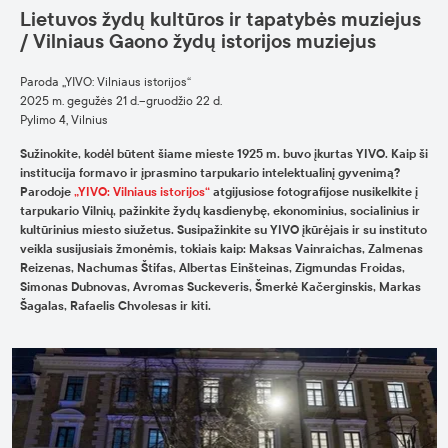
Lietuvos žydų kultūros ir tapatybės muziejus
/ Vilniaus Gaono žydų istorijos muziejus
Paroda „YIVO: Vilniaus istorijos“
2025 m. gegužės 21 d.–gruodžio 22 d.
Pylimo 4, Vilnius
Sužinokite, kodėl būtent šiame mieste 1925 m. buvo įkurtas YIVO. Kaip ši
institucija formavo ir įprasmino tarpukario intelektualinį gyvenimą?
Parodoje
„YIVO: Vilniaus istorijos“
atgijusiose fotografijose nusikelkite į
tarpukario Vilnių, pažinkite žydų kasdienybę, ekonominius, socialinius ir
kultūrinius miesto siužetus. Susipažinkite su YIVO įkūrėjais ir su instituto
veikla susijusiais žmonėmis, tokiais kaip: Maksas Vainraichas, Zalmenas
Reizenas, Nachumas Štifas, Albertas Einšteinas, Zigmundas Froidas,
Simonas Dubnovas, Avromas Suckeveris, Šmerkė Kačerginskis, Markas
Šagalas, Rafaelis Chvolesas ir kiti.