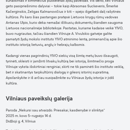
sunaikintas ir šimtmečius puoselėtas žydų paveldas. Vis dėlto, keli Vilniaus
geto pasipriešinimo dalyviai – tokie kaip Abraomas Suckeveris, Šmerkė
Kačerginskis, Zeligas Kalmanovičius ir kiti – spėjo išgelbėti dalį rašytinės
kultūros. Po karo šias pastangas pratęsė Lietuvos knygų rūmų vadovas
Antanas Ulpis, kurio dėka nemažai išlikusių dokumentų šiandien saugoma
Lietuvos nacionalinėje bibliotekoje. Pastatas, kuriame kadaise veikė YIVO,
buvo nugriautas, tačiau šiandien Vilniuje A. Vivulskio gatvėje galite
pamatyti žydų mokslo instituto YIVO atminimo lentą, primenančią apie šio
instituto istoriją lietuvių, anglų ir hebrajų kalbomis.
Kadangi vienas pagrindinių YIVO siekių visą šimtą metų buvo išsaugoti,
tyrinėti, skleisti ir įamžinti litvakų kultūrą bei istoriją, šimtmečio proga
Vilniuje vyksta išskirtiniai renginiai, skirti ne tik paminėti šio instituto veiklą,
bet ir skatinantys tarpkultūrinį dialogą ir gilesnį istorinį supratimą.
Apsilankykite ir iš arčiau susipažinkite su Vilniaus žydų istorija ir jidiš
kultūra.
Vilniaus paveikslų galerija
Paroda
„
Nekursi sau atvaizdo. Priesakai, kasdienybė ir slinktys
“
2025 m. kovo 5–rugsėjo 14 d.
Didžioji g. 4, Vilnius