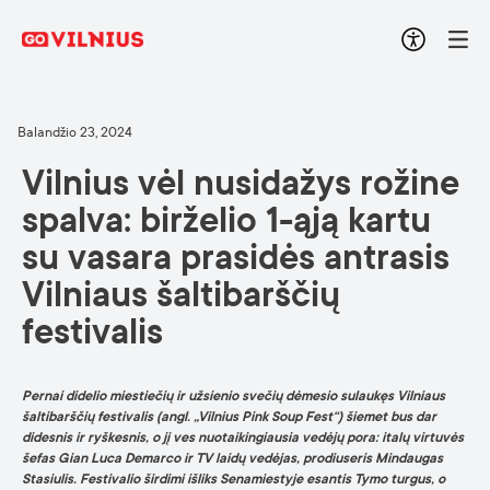
Balandžio 23, 2024
Vilnius vėl nusidažys rožine
spalva: birželio 1-ąją kartu
su vasara prasidės antrasis
Vilniaus šaltibarščių
festivalis
Pernai didelio miestiečių ir užsienio svečių dėmesio sulaukęs Vilniaus
šaltibarščių festivalis (angl. „Vilnius Pink Soup Fest“) šiemet bus dar
didesnis ir ryškesnis, o jį ves nuotaikingiausia vedėjų pora: italų virtuvės
šefas Gian Luca Demarco ir TV laidų vedėjas, prodiuseris Mindaugas
Stasiulis. Festivalio širdimi išliks Senamiestyje esantis Tymo turgus, o