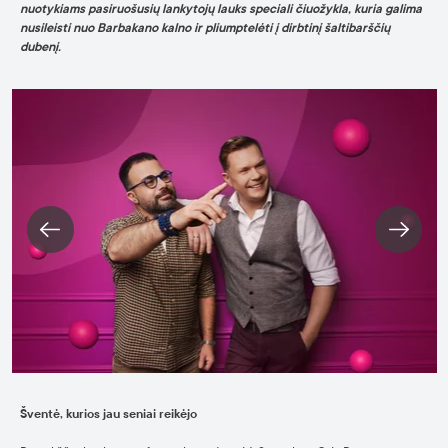
nuotykiams pasiruošusių lankytojų lauks speciali čiuožykla, kuria galima
nusileisti nuo Barbakano kalno ir pliumptelėti į dirbtinį šaltibarščių
dubenį.
Šventė, kurios jau seniai reikėjo