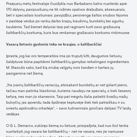
Praėjusių metų festivalyje čiuožykla nuo Barbakano kalno nusileido apie
170 dalyvių, pasipuošusių ne tik rožinės spalvos drabužiais, aksesuarais,
bet ir specialiais kostiumais: pavyzdžiui, persirengę šaltos sriubos fėjomis
ir paslėpę veidus po rankų darbo krapų, kiaušinių, burokėlių bei agurkų
kaukėmis. Tad šiemet dalyviai taip pat raginami kurti savo gražiausią
šaltibarščių kostiumą, kuris bus renkamas gražiausio kostiumo rinkimuose.
Vasarą lietuvio gyslomis teka ne kraujas, o šaltibarščiai
Įprasta, jog kai oro temperatūra ima po truputį kilti, daugumos lietuvių
šaldytuvai būna papildomi šaltibarščių gamybai reikalingais ingredientais.
M. Stasiulis sako, kad šią sriubą valgytų nors kasdien ir kartais jų
pasigamina net žiemą.
„Yra įvairių šaltibarščių variacijų, atsisakant burokėlių ar net įpilant pieno,
tačiau man patinka klasikiniai, kuriems naudoju ne specialų, o kiek liesesnį
kefyrą, nes man jis skanesnis. Taip pat mėgstu šalia patiekti šviežių mažų
bulvyčių: jas apverdu, tada špižinėje keptuvėje šiek tiek patraiškau ir su
sviestu apskrudinu orkaitėje“, – savo kulinariniais įpročiais dalijasi TV laidų
vedėjas.
O G. L. Demarco, sukūręs šeimą su lietuve, prisipažįsta, kad nuo šiol tenka
susitaikyti, jog vasara be šaltibarščių – net ne vasara, nes jie namuose