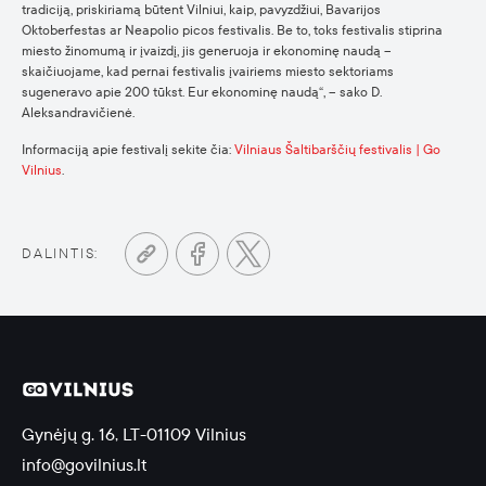
tradiciją, priskiriamą būtent Vilniui, kaip, pavyzdžiui, Bavarijos
Oktoberfestas ar Neapolio picos festivalis. Be to, toks festivalis stiprina
miesto žinomumą ir įvaizdį, jis generuoja ir ekonominę naudą –
skaičiuojame, kad pernai festivalis įvairiems miesto sektoriams
sugeneravo apie 200 tūkst. Eur ekonominę naudą“, – sako D.
Aleksandravičienė.
Informaciją apie festivalį sekite čia:
Vilniaus Šaltibarščių festivalis | Go
Vilnius
.
DALINTIS:
Gynėjų g. 16, LT-01109 Vilnius
info@govilnius.lt