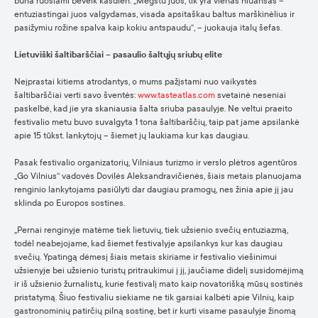
būna ruošiami beveik kasdien. „Mėgstu juos, tik yra vienas niuansas –
entuziastingai juos valgydamas, visada apsitaškau baltus marškinėlius ir
pasižymiu rožine spalva kaip kokiu antspaudu“, – juokauja italų šefas.
Lietuviški šaltibarščiai – pasaulio šaltųjų sriubų elite
Neįprastai kitiems atrodantys, o mums pažįstami nuo vaikystės
šaltibarščiai verti savo šventės:
www.tasteatlas.com
svetainė neseniai
paskelbė, kad jie yra skaniausia šalta sriuba pasaulyje. Ne veltui praeito
festivalio metu buvo suvalgyta 1 tona šaltibarščių, taip pat jame apsilankė
apie 15 tūkst. lankytojų – šiemet jų laukiama kur kas daugiau.
Pasak festivalio organizatorių, Vilniaus turizmo ir verslo plėtros agentūros
„Go Vilnius“ vadovės Dovilės Aleksandravičienės, šiais metais planuojama
renginio lankytojams pasiūlyti dar daugiau pramogų, nes žinia apie jį jau
sklinda po Europos sostines.
„Pernai renginyje matėme tiek lietuvių, tiek užsienio svečių entuziazmą,
todėl neabejojame, kad šiemet festivalyje apsilankys kur kas daugiau
svečių. Ypatingą dėmesį šiais metais skiriame ir festivalio viešinimui
užsienyje bei užsienio turistų pritraukimui į jį, jaučiame didelį susidomėjimą
ir iš užsienio žurnalistų, kurie festivalį mato kaip novatorišką mūsų sostinės
pristatymą. Šiuo festivaliu siekiame ne tik garsiai kalbėti apie Vilnių, kaip
gastronominių patirčių pilną sostinę, bet ir kurti visame pasaulyje žinomą