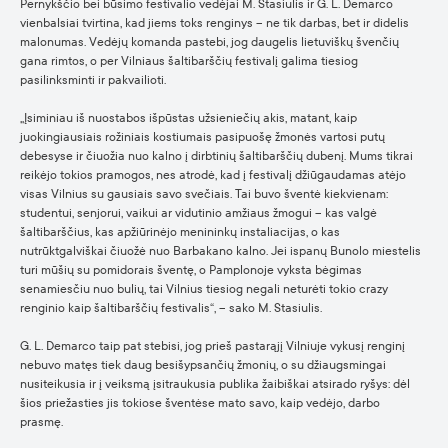
Pernykščio bei būsimo festivalio vedėjai M. Stasiulis ir G. L. Demarco
vienbalsiai tvirtina, kad jiems toks renginys – ne tik darbas, bet ir didelis
malonumas. Vedėjų komanda pastebi, jog daugelis lietuviškų švenčių
gana rimtos, o per Vilniaus šaltibarščių festivalį galima tiesiog
pasilinksminti ir pakvailioti.
„Įsiminiau iš nuostabos išpūstas užsieniečių akis, matant, kaip
juokingiausiais rožiniais kostiumais pasipuošę žmonės vartosi putų
debesyse ir čiuožia nuo kalno į dirbtinių šaltibarščių dubenį. Mums tikrai
reikėjo tokios pramogos, nes atrodė, kad į festivalį džiūgaudamas atėjo
visas Vilnius su gausiais savo svečiais. Tai buvo šventė kiekvienam:
studentui, senjorui, vaikui ar vidutinio amžiaus žmogui – kas valgė
šaltibarščius, kas apžiūrinėjo menininkų instaliacijas, o kas
nutrūktgalviškai čiuožė nuo Barbakano kalno. Jei ispanų Bunolo miestelis
turi mūšių su pomidorais šventę, o Pamplonoje vyksta bėgimas
senamiesčiu nuo bulių, tai Vilnius tiesiog negali neturėti tokio crazy
renginio kaip šaltibarščių festivalis“, – sako M. Stasiulis.
G. L. Demarco taip pat stebisi, jog prieš pastarąjį Vilniuje vykusį renginį
nebuvo matęs tiek daug besišypsančių žmonių, o su džiaugsmingai
nusiteikusia ir į veiksmą įsitraukusia publika žaibiškai atsirado ryšys: dėl
šios priežasties jis tokiose šventėse mato savo, kaip vedėjo, darbo
prasmę.