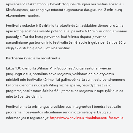
apsilankė 93 tūkst. žmonių, beveik dvigubai daugiau nei metais anksčiau.
Skaičiuojama, kad renginys miestui sugeneravo daugiau nei 3 mln. eurų
ekonominės naudos.
Festivalis sulaukė ir išskirtinio tarptautinės žiniasklaidos dėmesio, o žinia
apie rožinę sostinės šventę potencialiai pasiekė 637 mln. auditoriją visame
pasaulyje. Tai dar kartą patvirtino, kad Vilnius drąsiai įsitvirtina
pasauliniame gastronominių festivalių žemėlapyje ir geba per šaltibarščių
idėją skleisti žinią apie Lietuvos sostinę.
Partneriai kviečiami registruotis
Likus 100 dienų iki „Vilnius Pink Soup Fest“, organizatoriai kviečia
prisijungti visus, norinčius savo idėjomis, veiklomis ar iniciatyvomis
prisidėti prie festivalio kūrimo. Tai galimybė kartu su miesto bendruomene
kelioms dienoms nudažyti Vilnių rožine spalva, papildyti festivalio
programą netikėtomis šaltibarščių tematikos idėjomis ir tapti ryškiausios
miesto šventės dalimi.
Festivalio metu prisijungusių veiklos bus integruotos į bendrą festivalio
programą ir pažymėtos oficialiame renginio žemėlapyje. Daugiau
informacijos ir registracija:
https://www.govilnius.lt/saltibarsciu-festivalis
.