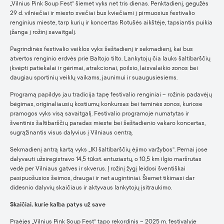
„Vilnius Pink Soup Fest“ šiemet vyks net tris dienas. Penktadienį, gegužės
29 d. vilniečiai ir miesto svečiai bus kviečiami į pirmuosius festivalio
renginius mieste, tarp kurių ir koncertas Rotušės aikštėje, tapsiantis puikia
įžanga į rožinį savaitgalį.
Pagrindinės festivalio veiklos vyks šeštadienį ir sekmadienį, kai bus
atvertos renginio erdvės prie Baltojo tilto. Lankytojų čia lauks šaltibarščių
įkvėpti patiekalai ir gėrimai, atrakcionai, poilsio, laisvalaikio zonos bei
daugiau sportinių veiklų vaikams, jaunimui ir suaugusiesiems.
Programą papildys jau tradicija tapę festivalio renginiai – rožinis padavėjų
bėgimas, originaliausių kostiumų konkursas bei teminės zonos, kuriose
pramogos vyks visą savaitgalį. Festivalio programoje numatytas ir
šventinis šaltibarščių paradas mieste bei šeštadienio vakaro koncertas,
sugrąžinantis visus dalyvius į Vilniaus centrą.
Sekmadienį antrą kartą vyks „IKI šaltibarščių ėjimo varžybos“. Pernai jose
dalyvauti užsiregistravo 14,5 tūkst. entuziastų, o 10,5 km ilgio maršrutas
vedė per Vilniaus gatves ir skverus. Į rožinį žygį leidosi šventiškai
pasipuošusios šeimos, draugai ir net augintiniai. Šiemet tikimasi dar
didesnio dalyvių skaičiaus ir aktyvaus lankytojų įsitraukimo.
Skaičiai, kurie kalba patys už save
Praėjęs „Vilnius Pink Soup Fest“ tapo rekordinis – 2025 m. festivalyje