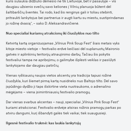
kuris sulaukia didžiulio dėmesio ne tik Lietuvoje, bet ir pasaulyje – vis
daugiau užsienio svečių savo keliones į Vilnių planuoja būtent dėl
šaltibarščių šventės. Tai rodo, kad šis renginys gali ir toliau stebinti,
pritraukti lankytojus bei partnerius ir augti kartu su miestu, sustiprindamas
jo rožinę dvasią“, – sako D. Aleksandravičienė.
Nuo specialiai kuriamų atrakcionų iki čiuožyklos nuo tilto
Ketvirtą kartą organizuojamas „Vilnius Pink Soup Fest“ šiais metais vyks
kitoje miesto vietoje – festivalio erdvė keičiasi dėl suplanuotų Maironio
gatvės ir aplinkinių teritorijų atnaujinimo darbų. Tačiau šis pokytis
festivaliui tampa ne apribojimu, o galimybe išplėsti veiklas ir pasiūlyti
lankytojams dar daugiau patirčių.
Vienas ryškiausių naujos vietos akcentų yra tradicija tapusi rožinė
čiuožykla, kuri šiemet pirmą kartą nusidrieks nuo Baltojo tilto. Dėl savo
įspūdingo dydžio ji taps išskirtine vieta nuotraukoms, o adrenalino
mėgėjams – viena įsimintiniausių festivalio pramogų.
Dar vienas svarbus akcentas – nauji, specialiai „Vilnius Pink Soup Fest“
kuriami atrakcionai. Festivalio erdvėje atsiras rožinis pramogų parkas po
atviru dangumi, kurį išbandyti galės tiek vaikai, tiek suaugusieji.
Ilgesnė festivalio trukmė: kas laukia lankytojų