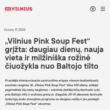
Vasario 17, 2026
„Vilnius Pink Soup Fest“
grįžta: daugiau dienų, nauja
vieta ir milžiniška rožinė
čiuožykla nuo Baltojo tilto
Prasidėjo intensyviausias pasiruošimo etapas vienam laukiamiausių
sostinės renginių. Iki „Vilnius Pink Soup Fest“ likus 100 dienų, aiškėja
pagrindinės šių metų naujienos – sostinės šaltibarščių festivalis vyks
prie Baltojo tilto ir erdvėse greta jo. Gegužės 29-31 dienomis festivalio
lankytojų lauks atnaujinta programa su daugiau veiklų ir jau pamėgti
„Vilnius Pink Soup Fest“ akcentai.