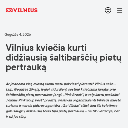
Gegužės 4, 2026
Vilnius kviečia kurti
didžiausią šaltibarščių pietų
pertrauką
Ar įmanoma visą miestą vienu metu pakviesti pietauti? Vilnius sako –
taip. Gegužės 29-ąją, lygiai vidurdienį, sostinė kviečiama jungtis prie
šaltibarščių pietų pertraukos (angl. „Pink Break“) ir taip kartu paskelbti
„Vilnius Pink Soup Fest“ pradžią. Festivalį organizuojanti Vilniaus miesto
turizmo ir verslo plėtros agentūra „Go Vilnius“ tikisi, kad šis kvietimas
gali išaugti į didžiausią tokio tipo pietų pertrauką – ne tik Lietuvoje, bet
ir už jos ribų.