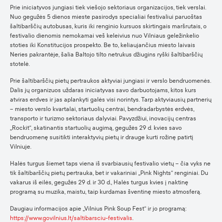
Prie iniciatyvos jungiasi tiek viešojo sektoriaus organizacijos, tiek verslai.
Nuo gegužės 5 dienos mieste pasirodys specialiai festivaliui paruoštas
šaltibarščių autobusas, kuris iki renginio kursuos skirtingais maršrutais, o
festivalio dienomis nemokamai veš keleivius nuo Vilniaus geležinkelio
stoties iki Konstitucijos prospekto. Be to, keliaujančius miesto laivais
Neries pakrantėje, šalia Baltojo tilto netrukus džiugins ryški šaltibarščių
stotelė.
Prie šaltibarščių pietų pertraukos aktyviai jungiasi ir verslo bendruomenės.
Dalis jų organizuos uždaras iniciatyvas savo darbuotojams, kitos kurs
atviras erdves ir jas aplankyti galės visi norintys. Tarp aktyviausių partnerių
– miesto verslo kvartalai, startuolių centrai, bendradarbystės erdvės,
transporto ir turizmo sektoriaus dalyviai. Pavyzdžiui, inovacijų centras
„Rockit“, skatinantis startuolių augimą, gegužės 29 d. kvies savo
bendruomenę susitikti interaktyvių pietų ir drauge kurti rožinę patirtį
Vilniuje.
Halės turgus šiemet taps viena iš svarbiausių festivalio vietų – čia vyks ne
tik šaltibarščių pietų pertrauka, bet ir vakariniai „Pink Nights“ renginiai. Du
vakarus iš eilės, gegužės 29 d. ir 30 d., Halės turgus kvies į naktinę
programą su muzika, maistu, taip kurdamas šventinę miesto atmosferą.
Daugiau informacijos apie „Vilnius Pink Soup Fest“ ir jo programą:
https://www.govilnius.lt/saltibarsciu-festivalis
.