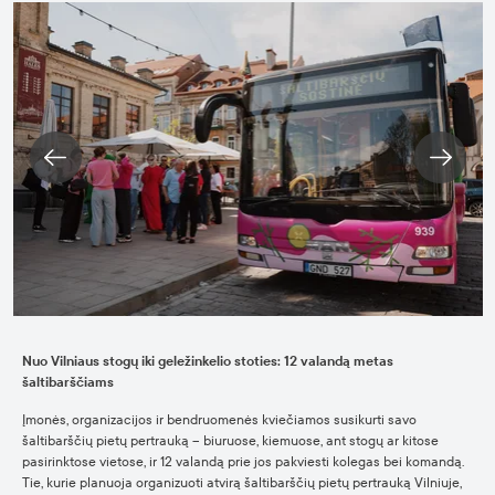
Nuo Vilniaus stogų iki geležinkelio stoties: 12 valandą metas
šaltibarščiams
Įmonės, organizacijos ir bendruomenės kviečiamos susikurti savo
šaltibarščių pietų pertrauką – biuruose, kiemuose, ant stogų ar kitose
pasirinktose vietose, ir 12 valandą prie jos pakviesti kolegas bei komandą.
Tie, kurie planuoja organizuoti atvirą šaltibarščių pietų pertrauką Vilniuje,