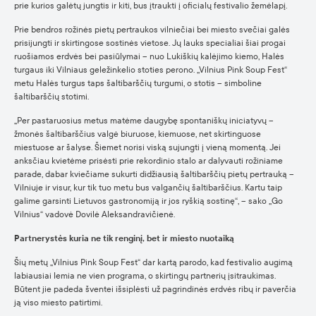
prie kurios galėtų jungtis ir kiti, bus įtraukti į oficialų festivalio žemėlapį.
Prie bendros rožinės pietų pertraukos vilniečiai bei miesto svečiai galės
prisijungti ir skirtingose sostinės vietose. Jų lauks specialiai šiai progai
ruošiamos erdvės bei pasiūlymai – nuo Lukiškių kalėjimo kiemo, Halės
turgaus iki Vilniaus geležinkelio stoties perono. „Vilnius Pink Soup Fest“
metu Halės turgus taps šaltibarščių turgumi, o stotis – simboline
šaltibarščių stotimi.
„Per pastaruosius metus matėme daugybę spontaniškų iniciatyvų –
žmonės šaltibarščius valgė biuruose, kiemuose, net skirtinguose
miestuose ar šalyse. Šiemet norisi viską sujungti į vieną momentą. Jei
anksčiau kvietėme prisėsti prie rekordinio stalo ar dalyvauti rožiniame
parade, dabar kviečiame sukurti didžiausią šaltibarščių pietų pertrauką –
Vilniuje ir visur, kur tik tuo metu bus valgančių šaltibarščius. Kartu taip
galime garsinti Lietuvos gastronomiją ir jos ryškią sostinę“, – sako „Go
Vilnius“ vadovė Dovilė Aleksandravičienė.
Partnerystės kuria ne tik renginį, bet ir miesto nuotaiką
Šių metų „Vilnius Pink Soup Fest“ dar kartą parodo, kad festivalio augimą
labiausiai lemia ne vien programa, o skirtingų partnerių įsitraukimas.
Būtent jie padeda šventei išsiplėsti už pagrindinės erdvės ribų ir paverčia
ją viso miesto patirtimi.