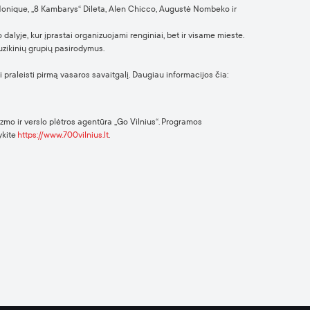
 Monique, „8 Kambarys“ Dileta, Alen Chicco, Augustė Nombeko ir
dalyje, kur įprastai organizuojami renginiai, bet ir visame mieste.
 muzikinių grupių pasirodymus.
praleisti pirmą vasaros savaitgalį. Daugiau informacijos čia:
izmo ir verslo plėtros agentūra „Go Vilnius“. Programos
ykite
https://www.700vilnius.lt
.