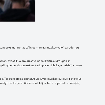
koncertų maratonas „Vilnius – atvira muzikos salė“ parodė, jog
tadienį švęsti kuo arčiau savo namų kartu su draugais ir
 galimybė bendruomenėms kartu praleisti laiką, – reikia“, – sako
. Tai puiki proga pristatyti Lietuvos muzikos kūrėjus ir atlikėjus
matyti ne tik gerai žinomus atlikėjus, bet susipažinti su naujais,