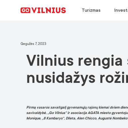
Turizmas
Invest
ATRASTI
VERSLO STEIGIMAS
PASIRINKTI
ATRASKITE
Gegužės 7, 2023
Vilnius rengia 
Kodėl Vilnius?
Kodėl Vilnius?
Kodėl Vilnius?
Konferencijų kalendorius
Renginiai
Pagrindiniai sektoriai
Dirbti Vilniuje
Atvykimo gidas
nusidažys roži
Europos žalioji sostinė
Sėkmės istorijos
Studijos Vilniuje
Naujienos
Maistas ir gėrimai
Sėkmės istorijos
Pirmą vasaros savaitgalį gyvenamųjų rajonų kiemai dviem dienoms 
savivaldybė, „Go Vilnius“ ir asociacija AGATA miesto gyventojus b
Monique, „8 Kambarys“, Dileta, Alen Chicco, Augustė Nombeko i