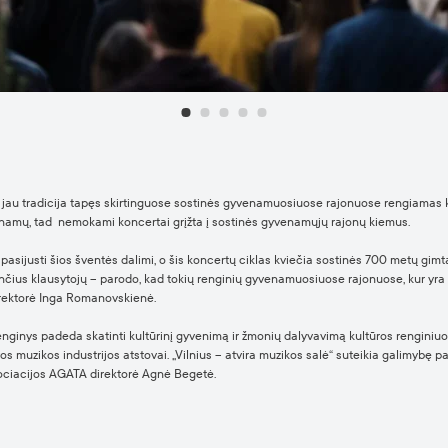
ir jau tradicija tapęs skirtinguose sostinės gyvenamuosiuose rajonuose rengiamas 
jų namų, tad nemokami koncertai grįžta į sostinės gyvenamųjų rajonų kiemus.
 pasijusti šios šventės dalimi, o šis koncertų ciklas kviečia sostinės 700 metų gim
ančius klausytojų – parodo, kad tokių renginių gyvenamuosiuose rajonuose, kur yra
direktorė Inga Romanovskienė.
renginys padeda skatinti kultūrinį gyvenimą ir žmonių dalyvavimą kultūros renginiuose
vos muzikos industrijos atstovai. „Vilnius – atvira muzikos salė“ suteikia galimybę pa
 asociacijos AGATA direktorė Agnė Begetė.