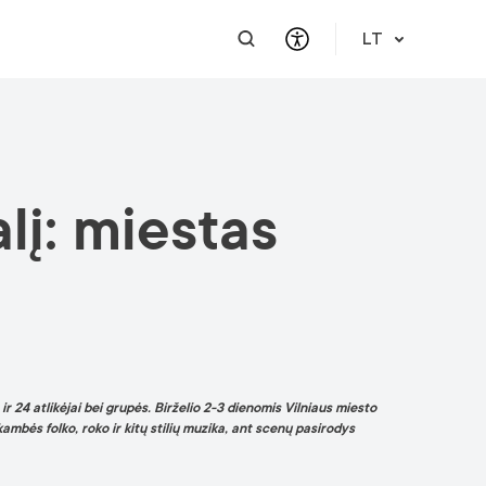
LT
PRAKTINĖ INFORMACIJA
PAGALBA VERSLUI
INTEGRACIJA
PAGALBA IR PARAMA
alį: miestas
Atvykimo gidas
Susisiekite
Karjera
Apie mus
Meet a Local
Renginiai
Lietuvių kalbos reikalavimai
Finansinė pagalba
Vilnius Pass
Renginiai ir veiklos
Renginio užklausa
Vilniaus žemėlapiai
Publikacijos
Saugus mieste
 24 atlikėjai bei grupės. Birželio 2-3 dienomis Vilniaus miesto
ambės folko, roko ir kitų stilių muzika, ant scenų pasirodys