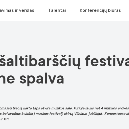
avimas ir verslas
Talentai
Konferencijų biuras
APLANKYTI
EKOSISTEMA
RELOKACIJA
SUPLANUOKITE RENGINĮ
šaltibarščių festiv
Muziejai ir galerijos
Verslo aplinka
Įsikurti Vilniuje
Vietų paieška
Pramogos
Statistika
Relokacijos gidas
Paslaugų paieška
ne spalva
Panoramos
Nemokama konsultacija
Įvaizdinė medžiaga
Parkai
Ekskursijos
Turizmo informacijos centras
jau trečią kartą taps atvira muzikos sale, kurioje lauks net 4 muzikos erdvės ir
ei svečius kviečia į muzikos festivalį, skirtą Vilniaus jubiliejui. Koncertuose sk
r kiti.