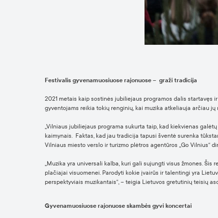
Festivalis gyvenamuosiuose rajonuose – graži tradicija
2021 metais kaip sostinės jubiliejaus programos dalis startavęs 
gyventojams reikia tokių renginių, kai muzika atkeliauja arčiau 
„Vilniaus jubiliejaus programa sukurta taip, kad kiekvienas galėtų
kaimynais. Faktas, kad jau tradicija tapusi šventė surenka tūkst
Vilniaus miesto verslo ir turizmo plėtros agentūros „Go Vilnius“ 
„Muzika yra universali kalba, kuri gali sujungti visus žmones. Šis 
plačiajai visuomenei. Parodyti kokie įvairūs ir talentingi yra Lietu
perspektyviais muzikantais“, – teigia Lietuvos gretutinių teisių
Gyvenamuosiuose rajonuose skambės gyvi koncertai