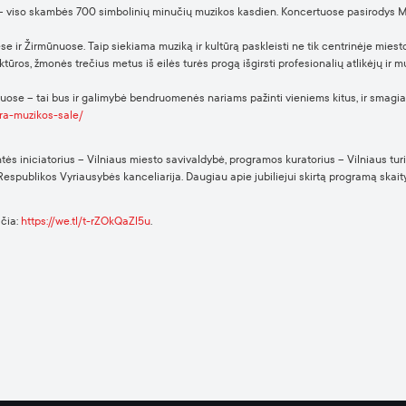
tai – viso skambės 700 simbolinių minučių muzikos kasdien. Koncertuose pasirodys
 ir Žirmūnuose. Taip siekiama muziką ir kultūrą paskleisti ne tik centrinėje miesto 
ktūros, žmonės trečius metus iš eilės turės progą išgirsti profesionalių atlikėjų ir
uose – tai bus ir galimybė bendruomenės nariams pažinti vieniems kitus, ir smagiai 
ira-muzikos-sale/
tės iniciatorius – Vilniaus miesto savivaldybė, programos kuratorius – Vilniaus tur
espublikos Vyriausybės kanceliarija. Daugiau apie jubiliejui skirtą programą skait
 čia:
https://we.tl/t-rZOkQaZl5u
.