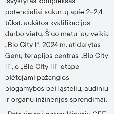
išvystytas kompleksas
potencialiai sukurtų apie 2–2,4
tūkst. aukštos kvalifikacijos
darbo vietų. Šiuo metu jau veikia
„Bio City I“, 2024 m. atidarytas
Genų terapijos centras „Bio City
II“, o „Bio City III“ etape
plėtojami pažangios
biogamybos bei ląstelių, audinių
ir organų inžinerijos sprendimai.