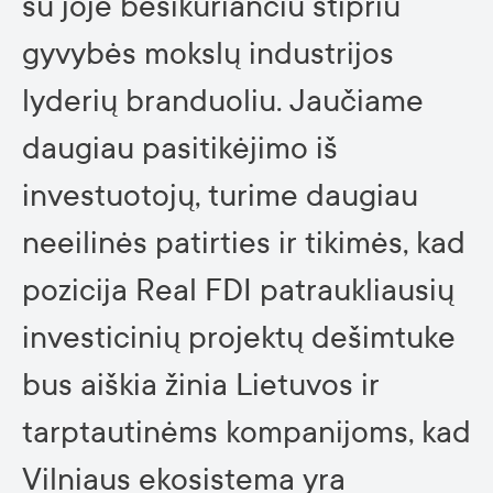
su joje besikuriančiu stipriu
gyvybės mokslų industrijos
lyderių branduoliu. Jaučiame
daugiau pasitikėjimo iš
investuotojų, turime daugiau
neeilinės patirties ir tikimės, kad
pozicija Real FDI patraukliausių
investicinių projektų dešimtuke
bus aiškia žinia Lietuvos ir
tarptautinėms kompanijoms, kad
Vilniaus ekosistema yra