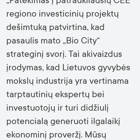
„Patekimas į patraukliausių CEE
regiono investicinių projektų
dešimtuką patvirtina, kad
pasaulis mato „Bio City“
strateginį svorį. Tai akivaizdus
įrodymas, kad Lietuvos gyvybės
mokslų industrija yra vertinama
tarptautinių ekspertų bei
investuotojų ir turi didžiulį
potencialą generuoti ilgalaikį
ekonominį proveržį. Mūsų