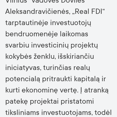
Vilnius“ vadovės Dovilės
Aleksandravičienės, „Real FDI“
tarptautinėje investuotojų
bendruomenėje laikomas
svarbiu investicinių projektų
kokybės ženklu, išskiriančiu
iniciatyvas, turinčias realų
potencialą pritraukti kapitalą ir
kurti ekonominę vertę. Į atranką
patekę projektai pristatomi
tiksliniams investuotojams, todėl