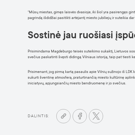
“Mūsų miestas, gimęs laisvės dvasioje, iki šiol yra pasirengęs ginti
pagrindą išdidžiai pasitikti artėjantį miesto jubiliejų ir suteikia
Sostinė jau ruošiasi įsp
Prisimindama Magdeburgo teisės suteikimo sukaktį, Lietuvos sostin
svečius paskatinti švęsti didingą Vilniaus istoriją, taip pat tiesti k
Prisimenant, jog pirmą kartą pasaulis apie Vilnių sužinojo iš LDK 
sukurti šventinę atmosferą, praturtinančią miesto kultūrinę aplink
iniciatyvų, apjungsiančių miesto bendruomenę ir jo svečius.
DALINTIS: