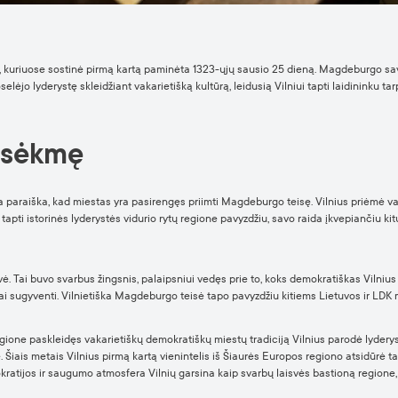
ų, kuriuose sostinė pirmą kartą paminėta 1323-ųjų sausio 25 dieną. Magdeburgo sav
lėjo lyderystę skleidžiant vakarietišką kultūrą, leidusią Vilniui tapti laidininku ta
ę sėkmę
araiška, kad miestas yra pasirengęs priimti Magdeburgo teisę. Vilnius priėmė vakari
 tapti istorinės lyderystės vidurio rytų regione pavyzdžiu, savo raida įkvepiančiu kit
Tai buvo svarbus žingsnis, palaipsniui vedęs prie to, koks demokratiškas Vilnius ir
i sugyventi. Vilnietiška Magdeburgo teisė tapo pavyzdžiu kitiems Lietuvos ir LDK m
one paskleidęs vakarietiškų demokratiškų miestų tradiciją Vilnius parodė lyderystę 
e. Šiais metais Vilnius pirmą kartą vienintelis iš Šiaurės Europos regiono atsidūrė t
kratijos ir saugumo atmosfera Vilnių garsina kaip svarbų laisvės bastioną regione,