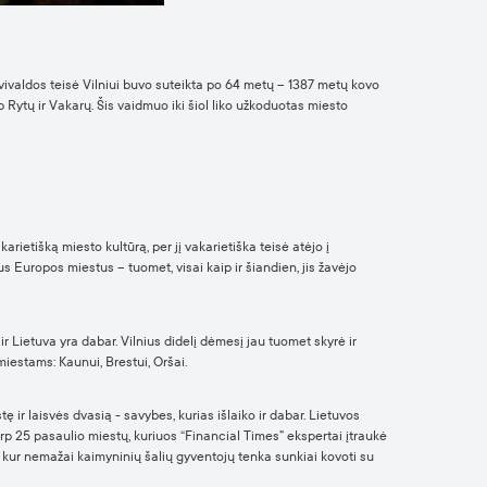
ivaldos teisė Vilniui buvo suteikta po 64 metų – 1387 metų kovo
rp Rytų ir Vakarų. Šis vaidmuo iki šiol liko užkoduotas miesto
etišką miesto kultūrą, per jį vakarietiška teisė atėjo į
us Europos miestus – tuomet, visai kaip ir šiandien, jis žavėjo
 Lietuva yra dabar. Vilnius didelį dėmesį jau tuomet skyrė ir
iestams: Kaunui, Brestui, Oršai.
ir laisvės dvasią - savybes, kurias išlaiko ir dabar. Lietuvos
arp 25 pasaulio miestų, kuriuos “Financial Times” ekspertai įtraukė
 kur nemažai kaimyninių šalių gyventojų tenka sunkiai kovoti su