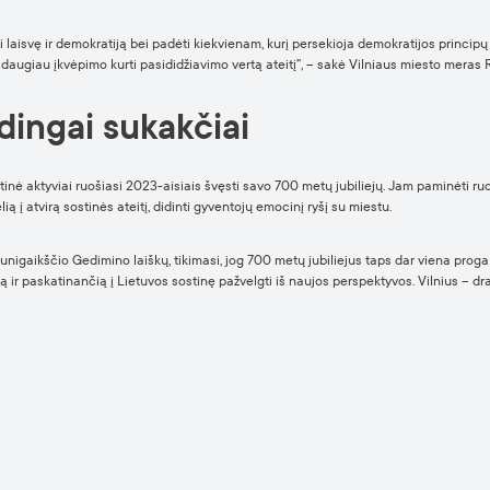
 laisvę ir demokratiją bei padėti kiekvienam, kurį persekioja demokratijos principų n
 dar daugiau įkvėpimo kurti pasididžiavimo vertą ateitį”, – sakė Vilniaus miesto meras
ūdingai sukakčiai
ė aktyviai ruošiasi 2023-aisiais švęsti savo 700 metų jubiliejų. Jam paminėti ruoš
elią į atvirą sostinės ateitį, didinti gyventojų emocinį ryšį su miestu.
kunigaikščio Gedimino laiškų, tikimasi, jog 700 metų jubiliejus taps dar viena proga 
ą ir paskatinančią į Lietuvos sostinę pažvelgti iš naujos perspektyvos. Vilnius – dr