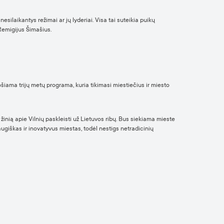
esilaikantys režimai ar jų lyderiai. Visa tai suteikia puikų
 Remigijus Šimašius.
iama trijų metų programa, kuria tikimasi miestiečius ir miesto
žinią apie Vilnių paskleisti už Lietuvos ribų. Bus siekiama mieste
augiškas ir inovatyvus miestas, todėl nestigs netradicinių