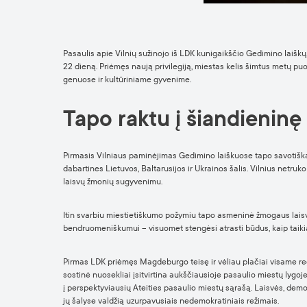
Pasaulis apie Vilnių sužinojo iš LDK kunigaikščio Gedimino laišk
22 dieną. Priėmęs naują privilegiją, miestas kelis šimtus metų puose
genuose ir kultūriniame gyvenime.
Tapo raktu į šiandienin
Pirmasis Vilniaus paminėjimas Gedimino laiškuose tapo savotiška p
dabartines Lietuvos, Baltarusijos ir Ukrainos šalis. Vilnius netruko
laisvų žmonių sugyvenimu.
Itin svarbiu miestietiškumo požymiu tapo asmeninė žmogaus laisvė. 
bendruomeniškumui – visuomet stengėsi atrasti būdus, kaip taikia
Pirmas LDK priėmęs Magdeburgo teisę ir vėliau plačiai visame regi
sostinė nuosekliai įsitvirtina aukščiausioje pasaulio miestų lygoj
į perspektyviausių Ateities pasaulio miestų sąrašą. Laisvės, demo
jų šalyse valdžią uzurpavusiais nedemokratiniais režimais.