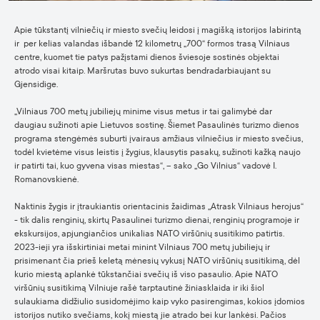
Apie tūkstantį vilniečių ir miesto svečių leidosi į magišką istorijos labirintą
ir per kelias valandas išbandė 12 kilometrų „700“ formos trasą Vilniaus
centre, kuomet tie patys pažįstami dienos šviesoje sostinės objektai
atrodo visai kitaip. Maršrutas buvo sukurtas bendradarbiaujant su
Gjensidige.
„Vilniaus 700 metų jubiliejų minime visus metus ir tai galimybė dar
daugiau sužinoti apie Lietuvos sostinę. Šiemet Pasaulinės turizmo dienos
programa stengėmės suburti įvairaus amžiaus vilniečius ir miesto svečius,
todėl kvietėme visus leistis į žygius, klausytis pasakų, sužinoti kažką naujo
ir patirti tai, kuo gyvena visas miestas“, – sako „Go Vilnius“ vadovė I.
Romanovskienė.
Naktinis žygis ir įtraukiantis orientacinis žaidimas „Atrask Vilniaus herojus“
- tik dalis renginių, skirtų Pasaulinei turizmo dienai, renginių programoje ir
ekskursijos, apjungiančios unikalias NATO viršūnių susitikimo patirtis.
2023-ieji yra išskirtiniai metai minint Vilniaus 700 metų jubiliejų ir
prisimenant čia prieš keletą mėnesių vykusį NATO viršūnių susitikimą, dėl
kurio miestą aplankė tūkstančiai svečių iš viso pasaulio. Apie NATO
viršūnių susitikimą Vilniuje rašė tarptautinė žiniasklaida ir iki šiol
sulaukiama didžiulio susidomėjimo kaip vyko pasirengimas, kokios įdomios
istorijos nutiko svečiams, kokį miestą jie atrado bei kur lankėsi. Pačios