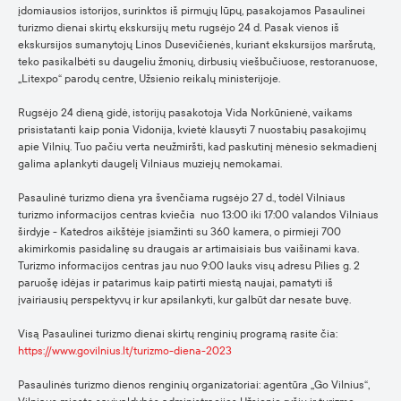
įdomiausios istorijos, surinktos iš pirmųjų lūpų, pasakojamos Pasaulinei
turizmo dienai skirtų ekskursijų metu rugsėjo 24 d. Pasak vienos iš
ekskursijos sumanytojų Linos Dusevičienės, kuriant ekskursijos maršrutą,
teko pasikalbėti su daugeliu žmonių, dirbusių viešbučiuose, restoranuose,
„Litexpo“ parodų centre, Užsienio reikalų ministerijoje.
Rugsėjo 24 dieną gidė, istorijų pasakotoja Vida Norkūnienė, vaikams
prisistatanti kaip ponia Vidonija, kvietė klausyti 7 nuostabių pasakojimų
apie Vilnių. Tuo pačiu verta neužmiršti, kad paskutinį mėnesio sekmadienį
galima aplankyti daugelį Vilniaus muziejų nemokamai.
Pasaulinė turizmo diena yra švenčiama rugsėjo 27 d., todėl Vilniaus
turizmo informacijos centras kviečia nuo 13:00 iki 17:00 valandos Vilniaus
širdyje - Katedros aikštėje įsiamžinti su 360 kamera, o pirmieji 700
akimirkomis pasidalinę su draugais ar artimaisiais bus vaišinami kava.
Turizmo informacijos centras jau nuo 9:00 lauks visų adresu Pilies g. 2
paruošę idėjas ir patarimus kaip patirti miestą naujai, pamatyti iš
įvairiausių perspektyvų ir kur apsilankyti, kur galbūt dar nesate buvę.
Visą Pasaulinei turizmo dienai skirtų renginių programą rasite čia:
https://www.govilnius.lt/turizmo-diena-2023
Pasaulinės turizmo dienos renginių organizatoriai: agentūra „Go Vilnius“,