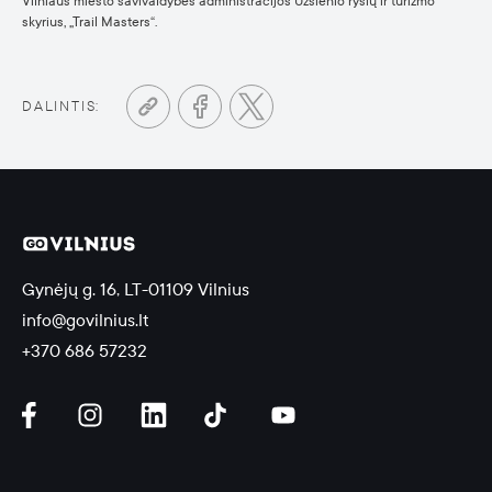
Vilniaus miesto savivaldybės administracijos Užsienio ryšių ir turizmo
skyrius, „Trail Masters“.
DALINTIS:
Gynėjų g. 16, LT-01109 Vilnius
info@govilnius.lt
+370 686 57232