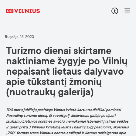
Rugsėjo 23, 2023
Turizmo dienai skirtame
naktiniame žygyje po Vilnių
nepaisant lietaus dalyvavo
apie tūkstantį žmonių
(nuotraukų galerija)
700 metų jubiliejų pasitikęs Vilnius kvietė kartu tradiciškai paminėti
Pasaulinę turizmo dieną: šį savaitgalį kiekvienas galėjo pasijusti
laukiamu Lietuvos sostinės svečiu, nemokamai išbandyti įvairias veiklas
ir gauti prizų. Į Vilniaus kvietimą leistis į naktinį žygį pėsčiomis, skaičiaus
„700“ formos trasa Vilniaus centre atsiliepė ir lietaus neišsigando apie