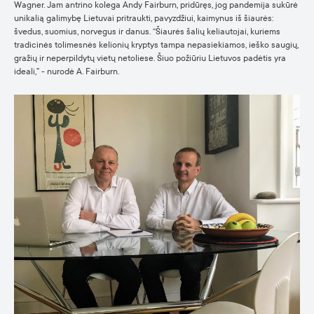
Wagner. Jam antrino kolega Andy Fairburn, pridūręs, jog pandemija sukūrė
unikalią galimybę Lietuvai pritraukti, pavyzdžiui, kaimynus iš šiaurės:
švedus, suomius, norvegus ir danus. “Šiaurės šalių keliautojai, kuriems
tradicinės tolimesnės kelionių kryptys tampa nepasiekiamos, ieško saugių,
gražių ir neperpildytų vietų netoliese. Šiuo požiūriu Lietuvos padėtis yra
ideali,” - nurodė A. Fairburn.