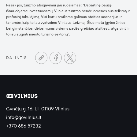
Pasak jos, turizmo atsigavimui jau ruošiamasi: “Dabartinę pauzę
išnaudojame investuodami į Vilniaus turizmo bendruomenės susitelkimą ir
profesinį tobulėjimą. Visi kartu braižome galimus ateities scenarijus ir
tariamės, kaip toliau vystysime Vilniaus turizmą. Šiuo metu įgytos žinios
bei gimstančios idėjos mums visiems padės greičiau atsitiesti, atgaivinti ir
toliau auginti miesto turizmo sektorių”.
DALINTIS:
Gynėjų g. 16, LT-01109 Vilnius
info@govilnius.lt
+370 686 57232