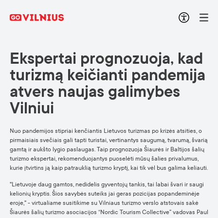
Ekspertai prognozuoja, kad
turizmą keičianti pandemija
atvers naujas galimybes
Vilniui
Nuo pandemijos stipriai kenčiantis Lietuvos turizmas po krizės atsities, o
pirmaisiais svečiais gali tapti turistai, vertinantys saugumą, tvarumą, švarią
gamtą ir aukšto lygio paslaugas. Taip prognozuoja Šiaurės ir Baltijos šalių
turizmo ekspertai, rekomenduojantys puoselėti mūsų šalies privalumus,
kurie įtvirtins ją kaip patrauklią turizmo kryptį, kai tik vėl bus galima keliauti.
"Lietuvoje daug gamtos, nedidelis gyventojų tankis, tai labai švari ir saugi
kelionių kryptis. Šios savybės suteiks jai geras pozicijas popandeminėje
eroje," - virtualiame susitikime su Vilniaus turizmo verslo atstovais sakė
Šiaurės šalių turizmo asociacijos “Nordic Tourism Collective” vadovas Paul