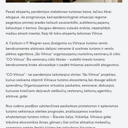
Pasak ekspertų, pandemijos stabdomas turizmas keisis, tačiau tikrai
atsigaus. Jie prognozuoja, kad epidemiologinei situacijai regione
pagerėjus pirmieji pradės keliauti savarankiški, aukštesnių pajamų
keliautojai ir šeimos. Daugiau dėmesio sulauks erdvūs, neperpildyti,
mažiau atrasti miestai. Kaip tik tokiu ekspertų laikomas Vilnius.
A. Fairburn ir P. Wagner savo įžvalgomis su Vilniaus turizmo verslo
bendruomenės atstovais dalijosi viename iš sostinės turizmo ir verslo
plėtros agentūros „Go Vilnius“ organizuojamų nuotolinių seminarų iš ciklo
“CO-Vilnius”. Šio seminarų ciklo tikslas – sutelkti miesto turizmo
bendruomenę krizės akivaizdoje ir padėti tinkamai pasiruošti atsigavimui.
“CO-Vilnius” - tai pandemijos laikotarpiui skirtas “Go Vilnius” projektas,
kuriuo siekiama stiprinti Vilniaus turizmo ekosistemą bei drauge ieškoti
sprendimų. Organizuojamos virtualios paskaitos, seminarai, diskusijos,
kuriuose kviečiami dalyvauti viešbučių, restoranų, kelionių agentūrų
atstovai, gidai.
Nuo rudens pradžios vykstančiose paskaitose pristatomos ir aptariamos
turizmo sektoriaus ateities prognozės, analizuojamos svarbios
atvykstamojo turizmo rinkos – Šiaurės šalys, Vokietija. Vilniaus gidai
tobulina ekonomikos žinias, gilinasi į šiai sričiai aktualius mokesčių,
asmeninio prekės ženklo kūrimo bei rinkodaros klausimus.