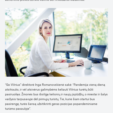
“Go Vilnius” direktorė Inga Romanovskienė sakė: “Pandemija vieną dieną
atsitrauks, ir vėl atsivėrus galimybėms keliauti Vilnius turėtų būti
pasiruošęs. Žmonės bus išsiilgę kelionių ir naujų įspūdžių, o miestai ir šalys
varžysis tarpusavyje dėl pirmųjų turistų. Tie, kurie šiam startui bus
pasirengę, turės šansą užsitikrinti geras pozicijas popandeminiame
turizmo pasaulyje”.