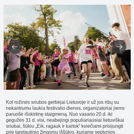
Kol rožinės sriubos gerbėjai Lietuvoje ir už jos ribų su
nekantrumu laukia festivalio dienos, organizatoriai jiems
paruošė išskirtinę staigmeną. Nuo vasario 20 d. iki
gegužės 31 d. visi, neabejingi populiariausiai lietuviškai
sriubai, šūkiu „Eik, ragauk ir kartok“ kviečiami prisijungti
prie tarptautinio žingsnių iššūkio, kuriame septynios