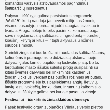
komandos varžysis atstovaudamos pagrindinius
šaltibarščių ingredientus.
Dalyvauti iššūkyje galima parsisiuntus programėlę
„
Walk15
“, kurią naudoja jau beveik milijonas žmonių
visame pasaulyje, norėdami judėti daugiau, sveikiau ir
tvariau. Programėlėje tereiks pasirinkti komandą pagal
savo mėgstamiausią šaltibarščių ingredientą – burokėlį,
kiaušinį, kefyrą ar kitus – ir tapti aktyviausiu rožinės
sriubos simboliu.
Surinkti žingsniai bus keičiami į nuolaidas šaltibarščiams,
kelionėms ir pramogoms, o didžiausią atstumą nuėję
dalyviai galės laimėti papildomų festivalio prizų. Be to,
tarptautinio masto iššūkis suteiks progą susipažinti su
kitais šventės dalyviais bei linksmintis kasdienius
žingsnių tikslus įveikiant pasipuošus rožiniais atributais.
I
ššūkis programėlėje bus pasiekiamas anglų, lietuvių,
latvių, estų, vokiečių, lenkų, danų ir rumunų kalbomis, o
dalyvauti iššūkyje galima bet kurioje pasaulio vietoje.
Festivaliui
–
išskirtinis žiniasklaidos dėmesys
Pasak festivalio organizuojančios Vilniaus verslo plėtros