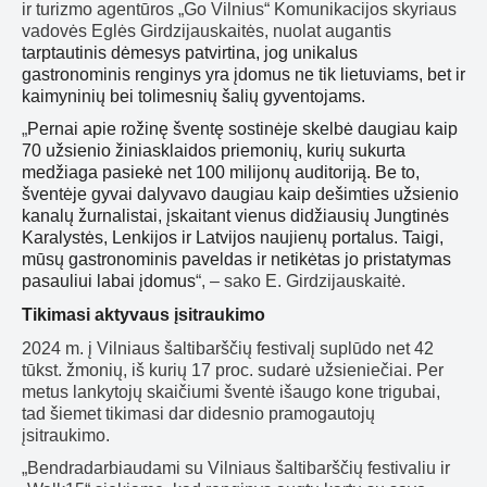
ir turizmo agentūros „Go Vilnius“ Komunikacijos skyriaus
vadovės Eglės Girdzijauskaitės, nuolat augantis
tarptautinis dėmesys patvirtina, jog unikalus
gastronominis renginys yra įdomus ne tik lietuviams, bet ir
kaimyninių bei tolimesnių šalių gyventojams.
„
Pernai apie rožinę šventę sostinėje skelbė daugiau kaip
70 užsienio žiniasklaidos priemonių, kurių sukurta
medžiaga pasiekė net 100 milijonų auditoriją. Be to,
šventėje gyvai dalyvavo daugiau kaip dešimties užsienio
kanalų žurnalistai, įskaitant vienus didžiausių Jungtinės
Karalystės, Lenkijos ir Latvijos naujienų portalus. Taigi,
mūsų gastronominis paveldas ir netikėtas jo pristatymas
pasauliui labai įdomus
“, – sako E. Girdzijauskaitė.
Tikimasi aktyvaus įsitraukimo
2024 m. į Vilniaus šaltibarščių festivalį suplūdo net 42
tūkst. žmonių, iš kurių 17 proc. sudarė užsieniečiai. Per
metus lankytojų skaičiumi šventė išaugo kone trigubai,
tad šiemet tikimasi dar didesnio pramogautojų
įsitraukimo.
„Bendradarbiaudami su Vilniaus šaltibarščių festivaliu ir