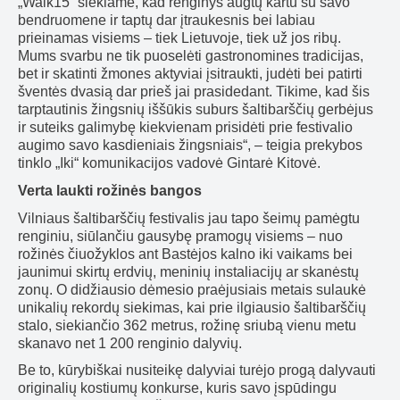
„Walk15“ siekiame, kad renginys augtų kartu su savo
bendruomene ir taptų dar įtraukesnis bei labiau
prieinamas visiems – tiek Lietuvoje, tiek už jos ribų.
Mums svarbu ne tik puoselėti gastronomines tradicijas,
bet ir skatinti žmones aktyviai įsitraukti, judėti bei patirti
šventės dvasią dar prieš jai prasidedant. Tikime, kad šis
tarptautinis žingsnių iššūkis suburs šaltibarščių gerbėjus
ir suteiks galimybę kiekvienam prisidėti prie festivalio
augimo savo kasdieniais žingsniais“, – teigia prekybos
tinklo „Iki“ komunikacijos vadovė Gintarė Kitovė.
Verta laukti rožinės bangos
Vilniaus šaltibarščių festivalis jau tapo šeimų pamėgtu
renginiu, siūlančiu gausybę pramogų visiems – nuo
rožinės čiuožyklos ant Bastėjos kalno iki vaikams bei
jaunimui skirtų erdvių, meninių instaliacijų ar skanėstų
zonų. O didžiausio dėmesio praėjusiais metais sulaukė
unikalių rekordų siekimas, kai prie ilgiausio šaltibarščių
stalo, siekiančio 362 metrus, rožinę sriubą vienu metu
skanavo net 1 200 renginio dalyvių.
Be to, kūrybiškai nusiteikę dalyviai turėjo progą dalyvauti
originalių kostiumų konkurse, kuris savo įspūdingu