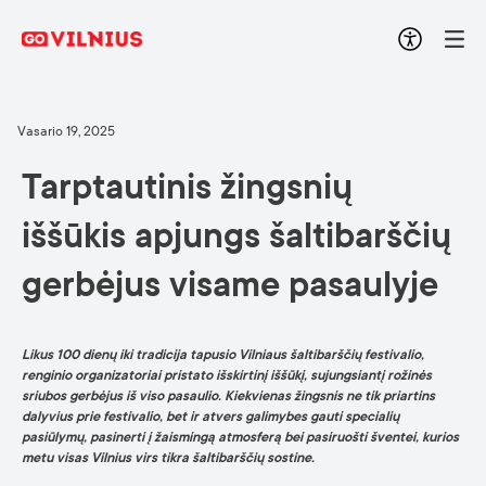
Vasario 19, 2025
Tarptautinis žingsnių
iššūkis apjungs šaltibarščių
gerbėjus visame pasaulyje
Likus 100 dienų iki tradicija tapusio Vilniaus šaltibarščių festivalio,
renginio organizatoriai pristato išskirtinį iššūkį, sujungsiantį rožinės
sriubos gerbėjus iš viso pasaulio. Kiekvienas žingsnis ne tik priartins
dalyvius prie festivalio, bet ir atvers galimybes gauti specialių
pasiūlymų, pasinerti į žaismingą atmosferą bei pasiruošti šventei, kurios
metu visas Vilnius virs tikra šaltibarščių sostine.