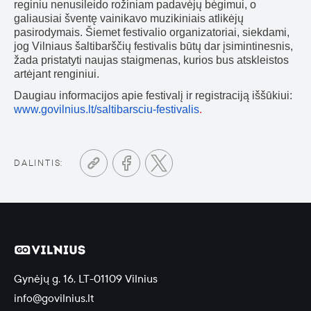
reginiu nenusileido rožiniam padavėjų bėgimui, o
galiausiai šventę vainikavo muzikiniais atlikėjų
pasirodymais. Šiemet festivalio organizatoriai, siekdami,
jog Vilniaus šaltibarščių festivalis būtų dar įsimintinesnis,
žada pristatyti naujas staigmenas, kurios bus atskleistos
artėjant renginiui.
Daugiau informacijos apie festivalį ir registraciją iššūkiui:
www.govilnius.lt/saltibarsciu-festivalis
.
DALINTIS:
Gynėjų g. 16, LT-01109 Vilnius
info@govilnius.lt