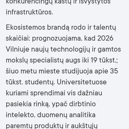
konkurencingų kaštų ir išvystytos
infrastruktūros.
Ekosistemos brandą rodo ir talentų
skaičiai: prognozuojama, kad 2026
Vilniuje naujų technologijų ir gamtos
mokslų specialistų augs iki 19 tūkst.;
šiuo metu mieste studijuoja apie 35
tūkst. studentų. Universitetuose
kuriami sprendimai vis dažniau
pasiekia rinką, ypač dirbtinio
intelekto, duomenų analitika
paremtų produktų ir aukštųjų