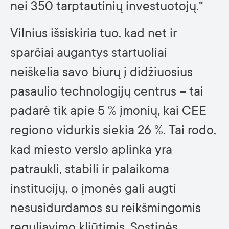
nei 350 tarptautinių investuotojų.“
Vilnius išsiskiria tuo, kad net ir
sparčiai augantys startuoliai
neiškelia savo biurų į didžiuosius
pasaulio technologijų centrus – tai
padarė tik apie 5 % įmonių, kai CEE
regiono vidurkis siekia 26 %. Tai rodo,
kad miesto verslo aplinka yra
patraukli, stabili ir palaikoma
institucijų, o įmonės gali augti
nesusidurdamos su reikšmingomis
reguliavimo kliūtimis. Sostinės