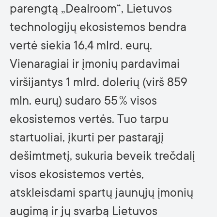
parengtą „Dealroom“, Lietuvos
technologijų ekosistemos bendra
vertė siekia 16,4 mlrd. eurų.
Vienaragiai ir įmonių pardavimai
viršijantys 1 mlrd. dolerių (virš 859
mln. eurų) sudaro 55 % visos
ekosistemos vertės. Tuo tarpu
startuoliai, įkurti per pastarąjį
dešimtmetį, sukuria beveik trečdalį
visos ekosistemos vertės,
atskleisdami spartų jaunųjų įmonių
augimą ir jų svarbą Lietuvos