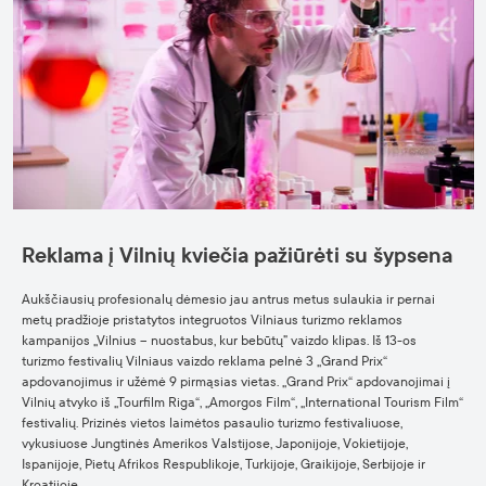
Reklama į Vilnių kviečia pažiūrėti su šypsena
Aukščiausių profesionalų dėmesio jau antrus metus sulaukia ir pernai
metų pradžioje pristatytos integruotos Vilniaus turizmo reklamos
kampanijos „Vilnius – nuostabus, kur bebūtų” vaizdo klipas. Iš 13-os
turizmo festivalių Vilniaus vaizdo reklama pelnė 3 „Grand Prix“
apdovanojimus ir užėmė 9 pirmąsias vietas. „Grand Prix“ apdovanojimai į
Vilnių atvyko iš „Tourfilm Riga“, „Amorgos Film“, „International Tourism Film“
festivalių. Prizinės vietos laimėtos pasaulio turizmo festivaliuose,
vykusiuose Jungtinės Amerikos Valstijose, Japonijoje, Vokietijoje,
Ispanijoje, Pietų Afrikos Respublikoje, Turkijoje, Graikijoje, Serbijoje ir
Kroatijoje.