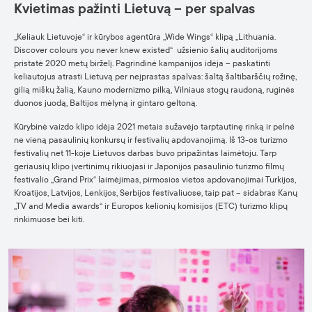
Kvietimas pažinti Lietuvą – per spalvas
„Keliauk Lietuvoje“ ir kūrybos agentūra „Wide Wings“ klipą „Lithuania.
Discover colours you never knew existed“ užsienio šalių auditorijoms
pristatė 2020 metų birželį. Pagrindinė kampanijos idėja – paskatinti
keliautojus atrasti Lietuvą per neįprastas spalvas: šaltą šaltibarščių rožinę,
gilią miškų žalią, Kauno modernizmo pilką, Vilniaus stogų raudoną, ruginės
duonos juodą, Baltijos mėlyną ir gintaro geltoną.
Kūrybinė vaizdo klipo idėja 2021 metais sužavėjo tarptautinę rinką ir pelnė
ne vieną pasaulinių konkursų ir festivalių apdovanojimą. Iš 13-os turizmo
festivalių net 11-koje Lietuvos darbas buvo pripažintas laimėtoju. Tarp
geriausių klipo įvertinimų rikiuojasi ir Japonijos pasaulinio turizmo filmų
festivalio „Grand Prix“ laimėjimas, pirmosios vietos apdovanojimai Turkijos,
Kroatijos, Latvijos, Lenkijos, Serbijos festivaliuose, taip pat – sidabras Kanų
„TV and Media awards“ ir Europos kelionių komisijos (ETC) turizmo klipų
rinkimuose bei kiti.