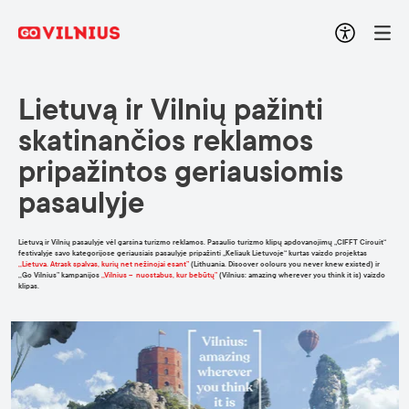
Lietuvą ir Vilnių pažinti
skatinančios reklamos
pripažintos geriausiomis
pasaulyje
Lietuvą ir Vilnių pasaulyje vėl garsina turizmo reklamos. Pasaulio turizmo klipų apdovanojimų „CIFFT Circuit“
festivalyje savo kategorijose geriausiais pasaulyje pripažinti „Keliauk Lietuvoje“ kurtas vaizdo projektas
,,Lietuva. Atrask spalvas, kurių net nežinojai esant”
(Lithuania. Discover colours you never knew existed) ir
,,Go Vilnius” kampanijos
,,Vilnius – nuostabus, kur bebūtų”
(Vilnius: amazing wherever you think it is) vaizdo
klipas.