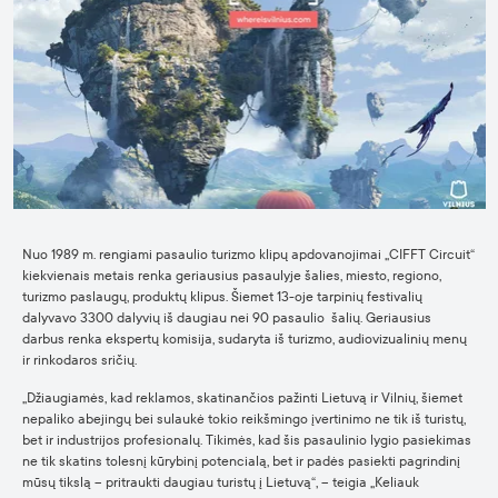
Nuo 1989 m. rengiami pasaulio turizmo klipų apdovanojimai „CIFFT Circuit“
kiekvienais metais renka geriausius pasaulyje šalies, miesto, regiono,
turizmo paslaugų, produktų klipus. Šiemet 13-oje tarpinių festivalių
dalyvavo 3300 dalyvių iš daugiau nei 90 pasaulio šalių. Geriausius
darbus renka ekspertų komisija, sudaryta iš turizmo, audiovizualinių menų
ir rinkodaros sričių.
„Džiaugiamės, kad reklamos, skatinančios pažinti Lietuvą ir Vilnių, šiemet
nepaliko abejingų bei sulaukė tokio reikšmingo įvertinimo ne tik iš turistų,
bet ir industrijos profesionalų. Tikimės, kad šis pasaulinio lygio pasiekimas
ne tik skatins tolesnį kūrybinį potencialą, bet ir padės pasiekti pagrindinį
mūsų tikslą – pritraukti daugiau turistų į Lietuvą“, – teigia „Keliauk