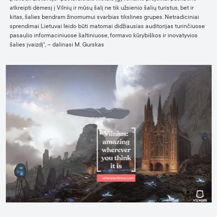
atkreipti dėmesį į Vilnių ir mūsų šalį ne tik užsienio šalių turistus, bet ir
kitas, šalies bendram žinomumui svarbias tikslines grupes. Netradiciniai
sprendimai Lietuvai leido būti matomai didžiausias auditorijas turinčiuose
pasaulio informaciniuose šaltiniuose, formavo kūrybiškos ir inovatyvios
šalies įvaizdį“, – dalinasi M. Gurskas