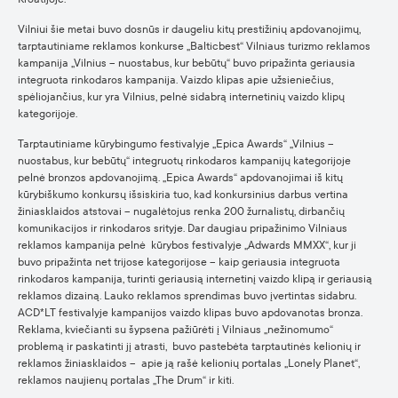
Vilniui šie metai buvo dosnūs ir daugeliu kitų prestižinių apdovanojimų,
tarptautiniame reklamos konkurse „Balticbest“ Vilniaus turizmo reklamos
kampanija „Vilnius – nuostabus, kur bebūtų“ buvo pripažinta geriausia
integruota rinkodaros kampanija. Vaizdo klipas apie užsieniečius,
spėliojančius, kur yra Vilnius, pelnė sidabrą internetinių vaizdo klipų
kategorijoje.
Tarptautiniame kūrybingumo festivalyje „Epica Awards“ „Vilnius –
nuostabus, kur bebūtų“ integruotų rinkodaros kampanijų kategorijoje
pelnė bronzos apdovanojimą. „Epica Awards“ apdovanojimai iš kitų
kūrybiškumo konkursų išsiskiria tuo, kad konkursinius darbus vertina
žiniasklaidos atstovai – nugalėtojus renka 200 žurnalistų, dirbančių
komunikacijos ir rinkodaros srityje. Dar daugiau pripažinimo Vilniaus
reklamos kampanija pelnė kūrybos festivalyje „Adwards MMXX“, kur ji
buvo pripažinta net trijose kategorijose – kaip geriausia integruota
rinkodaros kampanija, turinti geriausią internetinį vaizdo klipą ir geriausią
reklamos dizainą. Lauko reklamos sprendimas buvo įvertintas sidabru.
ACD*LT festivalyje kampanijos vaizdo klipas buvo apdovanotas bronza.
Reklama, kviečianti su šypsena pažiūrėti į Vilniaus „nežinomumo“
problemą ir paskatinti jį atrasti, buvo pastebėta tarptautinės kelionių ir
reklamos žiniasklaidos – apie ją rašė kelionių portalas „Lonely Planet“,
reklamos naujienų portalas „The Drum“ ir kiti.