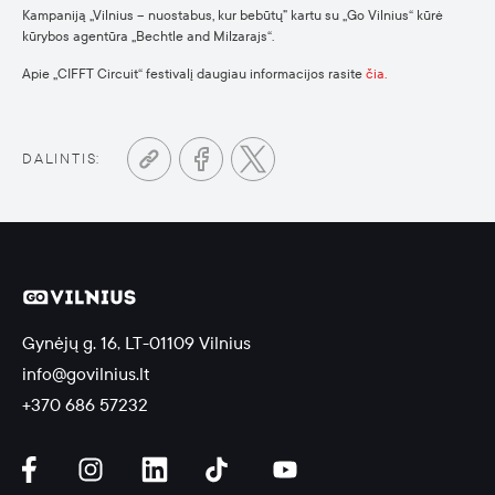
Kampaniją „Vilnius – nuostabus, kur bebūtų” kartu su „Go Vilnius“ kūrė
kūrybos agentūra „Bechtle and Milzarajs“.
Apie „CIFFT Circuit“ festivalį daugiau informacijos rasite
čia.
DALINTIS:
Gynėjų g. 16, LT-01109 Vilnius
info@govilnius.lt
+370 686 57232