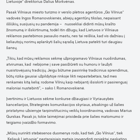
Lietuvoje“ direktorius Dalius Morkvėnas.
Pasak Vilniaus miesto turizmo ir verslo plėtros agentūros „Go Vilnius“
vadovės Ingos Romanovskienės, abiejų agentūrų tikslas, nepaisant
iššūkių, susijusių su pandemija – nuosekliai didinti mūsų krašto
žinomumą ir išskirtinumą, todėl itin džiugu, kad Lietuvos ir Vilniaus
reklamos pastebimos pasaulio mastu, nes tai reiškia, kad vis dažniau į
keliautojų norimų aplankyti šalių sąrašą Lietuva patekti turi daugiau
šansų.
„Tikiu, kad mūsų reklamos sėkmę užprogramavo Vilniaus nuoširdumas,
atvirumas, kad nebijome į save pasižiūrėti su humoru ir laužyti
nusistovėjusių tradicijų. Jeigu būtume pasirinkę tradicinius sprendimus,
būtų rizika gausiai užpildytoje rinkoje likti nepastebėtais, tad mes
renkamės kitą kelią: rodome Vilnių kaip nebijantį išsiskirti ir pasirengusį
maloniai nustebinti”, – sako I. Romanovskienė.
Įvertinimu ir Lietuvos sėkme konkurse džiaugiasi ir Vyriausybės
kanceliarijos, Strateginės komunikacijos skyriaus, atsakingo už šalies
pristatymo užsienyje tarpinstitucinių veiklų koordinavimą, vadovas Marius
Gurskas. Pasak jo, tokie laimėjimai prisideda prie šalies matomumo ir
teigiamo įvaizdžio formavimo.
„Mūsų surinkti stebėsenos duomenys rodo, kad tiek „Go Vilnius“, tiek
„Keliauk Lietuvoje“ pastaraisiais metais įgyvendinti projektai paskatino